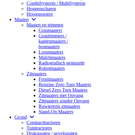
CombiSysteem / MultiSysteem
Heggenscharen
Hoogsnoeiers
Maaien
Maaien en trimmen
Grasmaaiers
Grastrimmers /
kantenmaaiers /
bosmaaiers
Loopmaaiers
Mulchmaaiers
Radiografisch gestuurde
Robotmaaiers
Zitmaaiers
Frontmaaiers
Benzine Zero Turn Maaiers
Diesel Zero Turn Maaiers
Zitmaaiers met Opvang
Zitmaaiers zonder Opvang
Ruwterrein zitmaaiers
Stand-On Maaiers
Grond
Compacttractoren
Tuintractoren
Drukspuiten / nevelspuiten