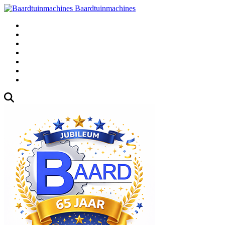
Baardtuinmachines
Fabrieksweg 3, 1271 AK Huizen
035-5235000
Gebruikte
Over Ons
Afspraak
Blog
Contact