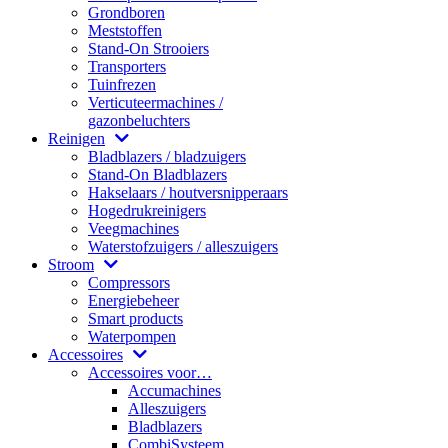
Grondboren
Meststoffen
Stand-On Strooiers
Transporters
Tuinfrezen
Verticuteermachines /
gazonbeluchters
Reinigen
Bladblazers / bladzuigers
Stand-On Bladblazers
Hakselaars / houtversnipperaars
Hogedrukreinigers
Veegmachines
Waterstofzuigers / alleszuigers
Stroom
Compressors
Energiebeheer
Smart products
Waterpompen
Accessoires
Accessoires voor…
Accumachines
Alleszuigers
Bladblazers
CombiSysteem