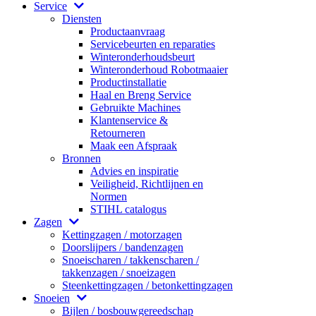
Service
Diensten
Productaanvraag
Servicebeurten en reparaties
Winteronderhoudsbeurt
Winteronderhoud Robotmaaier
Productinstallatie
Haal en Breng Service
Gebruikte Machines
Klantenservice &
Retourneren
Maak een Afspraak
Bronnen
Advies en inspiratie
Veiligheid, Richtlijnen en
Normen
STIHL catalogus
Zagen
Kettingzagen / motorzagen
Doorslijpers / bandenzagen
Snoeischaren / takkenscharen /
takkenzagen / snoeizagen
Steenkettingzagen / betonkettingzagen
Snoeien
Bijlen / bosbouwgereedschap