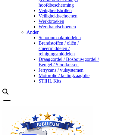
hoofdbescherming
Veiligheidsbrillen
Veiligheidsschoenen
Werkbroeken
Werkhandschoenen
Ander
Schoonmaakmiddelen
Brandstoffen / oliën /
smeermiddelen /
reinigingsmiddelen
Draaggordel / Bosbouwgordel /
Beugel / Stootkussen
Jerrycans / vulsystemen
Motorolie / kettingzaagolie
STIHL Kits