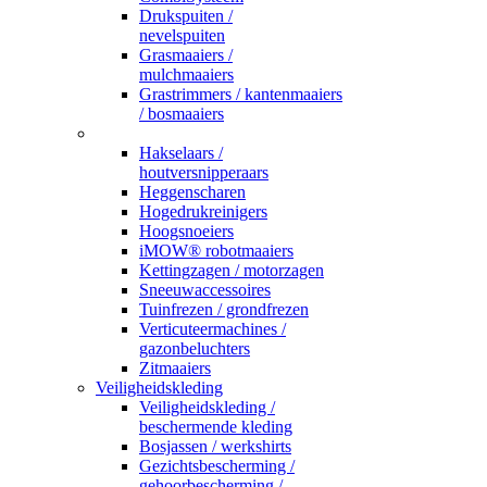
Drukspuiten /
nevelspuiten
Grasmaaiers /
mulchmaaiers
Grastrimmers / kantenmaaiers
/ bosmaaiers
_
Hakselaars /
houtversnipperaars
Heggenscharen
Hogedrukreinigers
Hoogsnoeiers
iMOW® robotmaaiers
Kettingzagen / motorzagen
Sneeuwaccessoires
Tuinfrezen / grondfrezen
Verticuteermachines /
gazonbeluchters
Zitmaaiers
Veiligheidskleding
Veiligheidskleding /
beschermende kleding
Bosjassen / werkshirts
Gezichtsbescherming /
gehoorbescherming /