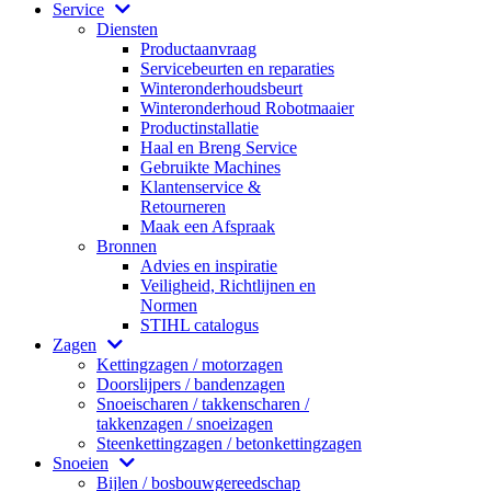
Service
Diensten
Productaanvraag
Servicebeurten en reparaties
Winteronderhoudsbeurt
Winteronderhoud Robotmaaier
Productinstallatie
Haal en Breng Service
Gebruikte Machines
Klantenservice &
Retourneren
Maak een Afspraak
Bronnen
Advies en inspiratie
Veiligheid, Richtlijnen en
Normen
STIHL catalogus
Zagen
Kettingzagen / motorzagen
Doorslijpers / bandenzagen
Snoeischaren / takkenscharen /
takkenzagen / snoeizagen
Steenkettingzagen / betonkettingzagen
Snoeien
Bijlen / bosbouwgereedschap