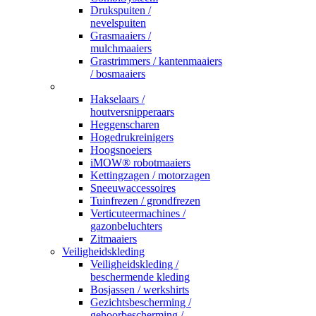
Drukspuiten /
nevelspuiten
Grasmaaiers /
mulchmaaiers
Grastrimmers / kantenmaaiers
/ bosmaaiers
_
Hakselaars /
houtversnipperaars
Heggenscharen
Hogedrukreinigers
Hoogsnoeiers
iMOW® robotmaaiers
Kettingzagen / motorzagen
Sneeuwaccessoires
Tuinfrezen / grondfrezen
Verticuteermachines /
gazonbeluchters
Zitmaaiers
Veiligheidskleding
Veiligheidskleding /
beschermende kleding
Bosjassen / werkshirts
Gezichtsbescherming /
gehoorbescherming /