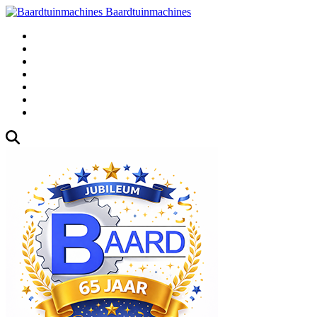
Baardtuinmachines
Fabrieksweg 3, 1271 AK Huizen
035-5235000
Gebruikte
Over Ons
Afspraak
Blog
Contact