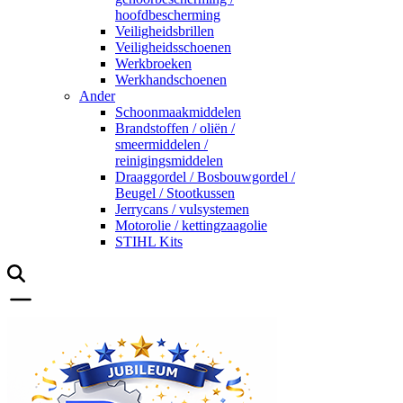
hoofdbescherming
Veiligheidsbrillen
Veiligheidsschoenen
Werkbroeken
Werkhandschoenen
Ander
Schoonmaakmiddelen
Brandstoffen / oliën /
smeermiddelen /
reinigingsmiddelen
Draaggordel / Bosbouwgordel /
Beugel / Stootkussen
Jerrycans / vulsystemen
Motorolie / kettingzaagolie
STIHL Kits