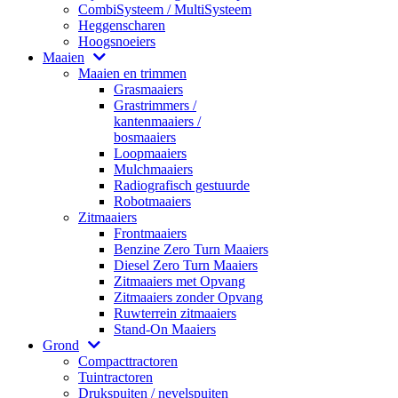
CombiSysteem / MultiSysteem
Heggenscharen
Hoogsnoeiers
Maaien
Maaien en trimmen
Grasmaaiers
Grastrimmers /
kantenmaaiers /
bosmaaiers
Loopmaaiers
Mulchmaaiers
Radiografisch gestuurde
Robotmaaiers
Zitmaaiers
Frontmaaiers
Benzine Zero Turn Maaiers
Diesel Zero Turn Maaiers
Zitmaaiers met Opvang
Zitmaaiers zonder Opvang
Ruwterrein zitmaaiers
Stand-On Maaiers
Grond
Compacttractoren
Tuintractoren
Drukspuiten / nevelspuiten