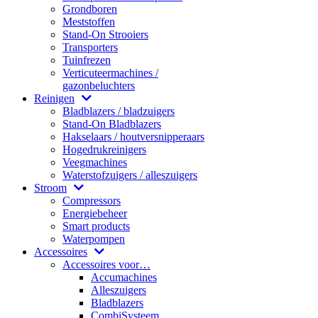
Grondboren
Meststoffen
Stand-On Strooiers
Transporters
Tuinfrezen
Verticuteermachines /
gazonbeluchters
Reinigen
Bladblazers / bladzuigers
Stand-On Bladblazers
Hakselaars / houtversnipperaars
Hogedrukreinigers
Veegmachines
Waterstofzuigers / alleszuigers
Stroom
Compressors
Energiebeheer
Smart products
Waterpompen
Accessoires
Accessoires voor…
Accumachines
Alleszuigers
Bladblazers
CombiSysteem