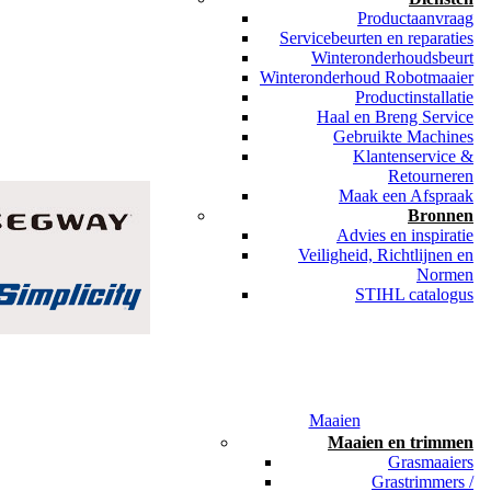
Productaanvraag
Servicebeurten en reparaties
Winteronderhoudsbeurt
Winteronderhoud Robotmaaier
Productinstallatie
Haal en Breng Service
Gebruikte Machines
Klantenservice &
Retourneren
Maak een Afspraak
Bronnen
Advies en inspiratie
Veiligheid, Richtlijnen en
Normen
STIHL catalogus
Maaien
Maaien en trimmen
Grasmaaiers
Grastrimmers /