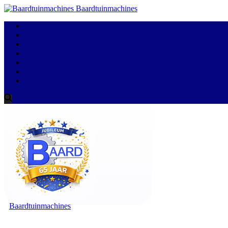
Baardtuinmachines
Baardtuinmachines