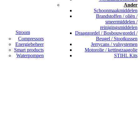
Ander
Schoonmaakmiddelen
Brandstoffen / oliën /
smeermiddelen /
reinigingsmiddelen
Stroom
Draaggordel / Bosbouwgordel /
Compressors
Beugel / Stootkussen
Energiebeheer
Jerrycans / vulsystemen
Smart products
Motorolie / kettingzaagolie
Waterpompen
STIHL Kits