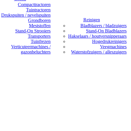
Compacttractoren
Tuintractoren
Drukspuiten / nevelspuiten
Reinigen
Grondboren
Meststoffen
Bladblazers / bladzuigers
Stand-On Strooiers
Stand-On Bladblazers
Transporters
Hakselaars / houtversnipperaars
Tuinfrezen
Hogedrukreinigers
Verticuteermachines /
Veegmachines
gazonbeluchters
Waterstofzuigers / alleszuigers