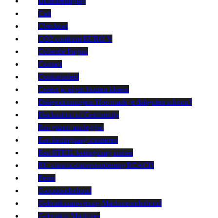
Buitenreiniging
Cart
Checkout
CO2 conform EURO V
Collectie Pagina
Contact
Cookiebeleid
Creëer je eigen houten ideeën
Dakgoot reinigen: Hoe maak je dakgoten schoon?
Declaration of Conformity
Een gazon aanleggen
Een kettingzaag monteren
Een STIHL kettingzaag starten
EU-chemicaliënverordening REACH
Ferris
Gazononderhoud
Gebruiksaanwijzing Machineonderhoud
Gebruikte Machines