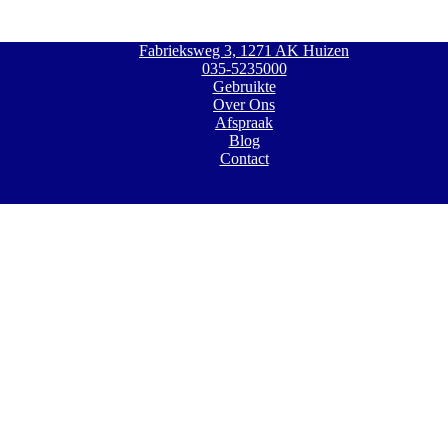
Fabrieksweg 3, 1271 AK Huizen
035-5235000
Gebruikte
Over Ons
Afspraak
Blog
Contact