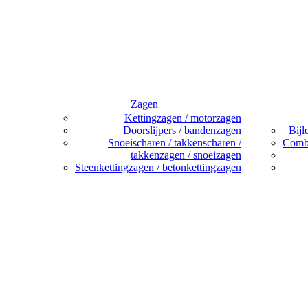
Zagen
Kettingzagen / motorzagen
Doorslijpers / bandenzagen
Bijl
Snoeischaren / takkenscharen /
Combi
takkenzagen / snoeizagen
Steenkettingzagen / betonkettingzagen