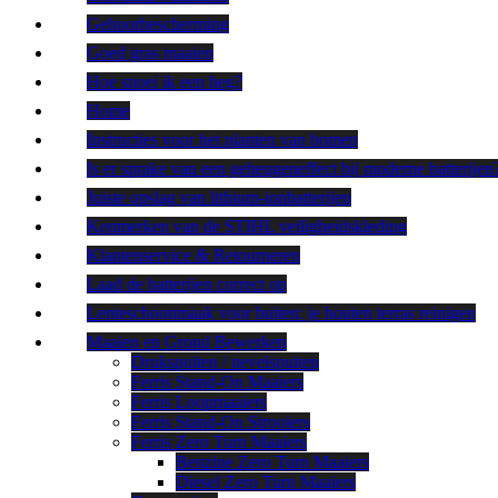
Gehoorbescherming
Goed gras maaien
Hoe snoei ik een heg?
Home
Instructies voor het planten van bomen
Is er sprake van een geheugeneffect bij moderne batterijen
Juiste opslag van lithium-ionbatterijen
Kenmerken van de STIHL veiligheidskleding
Klantenservice & Retourneren
Laad de batterijen correct op
Lenteschoonmaak voor buiten: je houten terras reinigen
Maaien en Grond Bewerken
Drukspuiten / nevelspuiten
Ferris Stand-On Maaiers
Ferris Loopmaaiers
Ferris Stand-On Strooiers
Ferris Zero Turn Maaiers
Benzine Zero Turn Maaiers
Diesel Zero Turn Maaiers