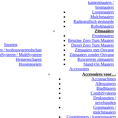
kantenmaaiers /
bosmaaiers
Loopmaaiers
Mulchmaaiers
Radiografisch gestuurde
Robotmaaiers
Zitmaaiers
Frontmaaiers
Benzine Zero Turn Maaiers
Snoeien
Diesel Zero Turn Maaiers
en / bosbouwgereedschap
Zitmaaiers met Opvang
Systeem / MultiSysteem
Zitmaaiers zonder Opvang
Heggenscharen
Ruwterrein zitmaaiers
Hoogsnoeiers
Stand-On Maaiers
Accessoires
Accessoires voor…
Accumachines
Alleszuigers
Bladblazers
CombiSysteem
Drukspuiten /
nevelspuiten
Grasmaaiers /
mulchmaaiers
Grastrimmers / kantenmaaiers