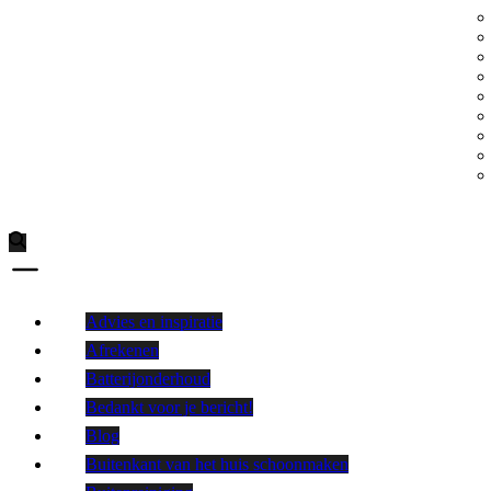
Advies en inspiratie
Afrekenen
Batterijonderhoud
Bedankt voor je bericht!
Blog
Buitenkant van het huis schoonmaken