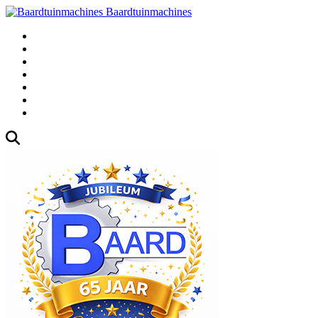
Baardtuinmachines
Fabrieksweg 3, 1271 AK Huizen
035-5235000
Gebruikte
Over Ons
Afspraak
Blog
Contact