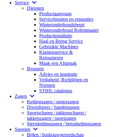
Service
Diensten
Productaanvraag
Servicebeurten en reparaties
Winteronderhoudsbeurt
Winteronderhoud Robotmaaier
Productinstallatie
Haal en Breng Service
Gebruikte Machines
Klantenservice &
Retourneren
Maak een Afspraak
Bronnen
Advies en inspiratie
Veiligheid, Richtlijnen en
Normen
STIHL catalogus
Zagen
Kettingzagen / motorzagen
Doorslijpers / bandenzagen
Snoeischaren / takkenscharen /
takkenzagen / snoeizagen
Steenkettingzagen / betonkettingzagen
Snoeien
Bijlen / bosbouwgereedschap