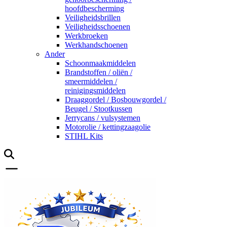
hoofdbescherming
Veiligheidsbrillen
Veiligheidsschoenen
Werkbroeken
Werkhandschoenen
Ander
Schoonmaakmiddelen
Brandstoffen / oliën /
smeermiddelen /
reinigingsmiddelen
Draaggordel / Bosbouwgordel /
Beugel / Stootkussen
Jerrycans / vulsystemen
Motorolie / kettingzaagolie
STIHL Kits