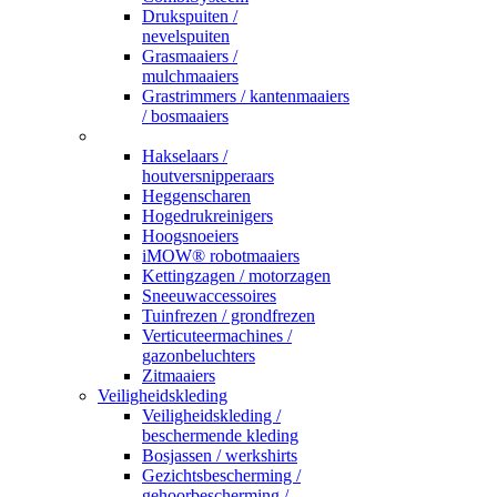
Drukspuiten /
nevelspuiten
Grasmaaiers /
mulchmaaiers
Grastrimmers / kantenmaaiers
/ bosmaaiers
_
Hakselaars /
houtversnipperaars
Heggenscharen
Hogedrukreinigers
Hoogsnoeiers
iMOW® robotmaaiers
Kettingzagen / motorzagen
Sneeuwaccessoires
Tuinfrezen / grondfrezen
Verticuteermachines /
gazonbeluchters
Zitmaaiers
Veiligheidskleding
Veiligheidskleding /
beschermende kleding
Bosjassen / werkshirts
Gezichtsbescherming /
gehoorbescherming /