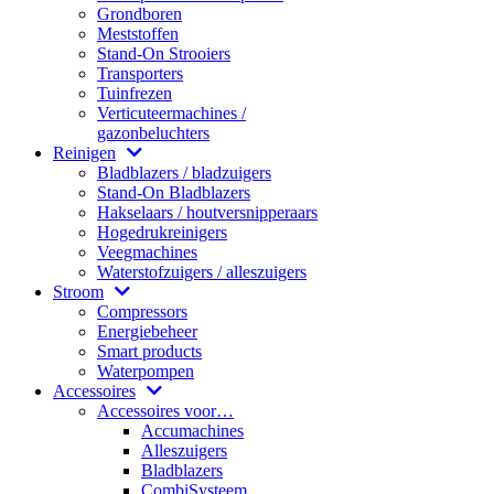
Grondboren
Meststoffen
Stand-On Strooiers
Transporters
Tuinfrezen
Verticuteermachines /
gazonbeluchters
Reinigen
Bladblazers / bladzuigers
Stand-On Bladblazers
Hakselaars / houtversnipperaars
Hogedrukreinigers
Veegmachines
Waterstofzuigers / alleszuigers
Stroom
Compressors
Energiebeheer
Smart products
Waterpompen
Accessoires
Accessoires voor…
Accumachines
Alleszuigers
Bladblazers
CombiSysteem