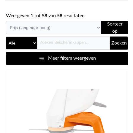
Weergeven
1
tot
58
van
58
resultaten
Sorteer
op
Zoeken
Meer filters weergeven