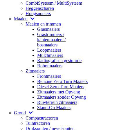
CombiSysteem / MultiSysteem
Heggenscharen
Hoogsnoeiers
Maaien
Maaien en trimmen
Grasmaaiers
Grastrimmers /
kantenmaaiers /
bosmaaiers
Loopmaaiers
Mulchmaaiers
Radiografisch gestuurde
Robotmaaiers
Zitmaaiers
Frontmaaiers
Benzine Zero Turn Maaiers
Diesel Zero Turn Maaiers
Zitmaaiers met Opvang
Zitmaaiers zonder Opvang
Ruwterrein zitmaaiers
Stand-On Maaiers
Grond
Compacttractoren
Tuintractoren
Drukspuiten / nevelspuiten