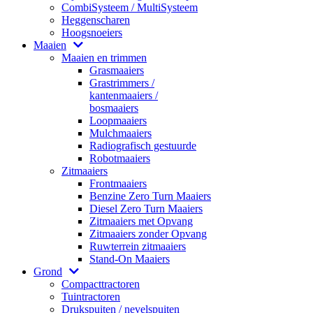
CombiSysteem / MultiSysteem
Heggenscharen
Hoogsnoeiers
Maaien
Maaien en trimmen
Grasmaaiers
Grastrimmers /
kantenmaaiers /
bosmaaiers
Loopmaaiers
Mulchmaaiers
Radiografisch gestuurde
Robotmaaiers
Zitmaaiers
Frontmaaiers
Benzine Zero Turn Maaiers
Diesel Zero Turn Maaiers
Zitmaaiers met Opvang
Zitmaaiers zonder Opvang
Ruwterrein zitmaaiers
Stand-On Maaiers
Grond
Compacttractoren
Tuintractoren
Drukspuiten / nevelspuiten