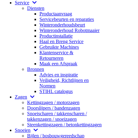
Service
Diensten
Productaanvraag
Servicebeurten en reparaties
Winteronderhoudsbeurt
Winteronderhoud Robotmaaier
Productinstallatie
Haal en Breng Service
Gebruikte Machines
Klantenservice &
Retourneren
Maak een Afspraak
Bronnen
Advies en inspiratie
Veiligheid, Richtlijnen en
Normen
STIHL catalogus
Zagen
Kettingzagen / motorzagen
Doorslijpers / bandenzagen
Snoeischaren / takkenscharen /
takkenzagen / snoeizagen
Steenkettingzagen / betonkettingzagen
Snoeien
Bijlen / bosbouwgereedschap