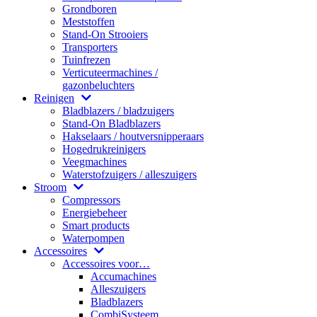
Grondboren
Meststoffen
Stand-On Strooiers
Transporters
Tuinfrezen
Verticuteermachines /
gazonbeluchters
Reinigen
Bladblazers / bladzuigers
Stand-On Bladblazers
Hakselaars / houtversnipperaars
Hogedrukreinigers
Veegmachines
Waterstofzuigers / alleszuigers
Stroom
Compressors
Energiebeheer
Smart products
Waterpompen
Accessoires
Accessoires voor…
Accumachines
Alleszuigers
Bladblazers
CombiSysteem