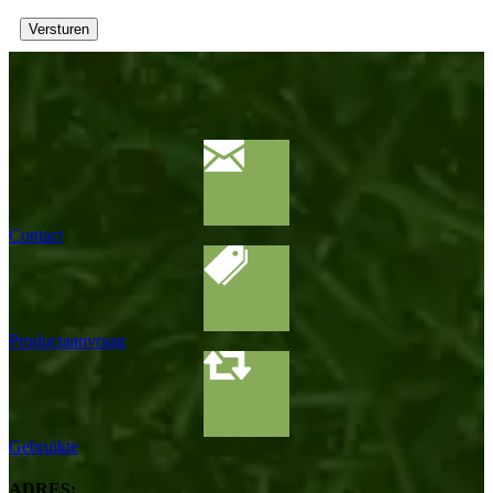
Versturen
Contact
Productaanvraag
Gebruikte
ADRES: