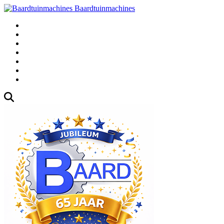
Baardtuinmachines
Fabrieksweg 3, 1271 AK Huizen
035-5235000
Gebruikte
Over Ons
Afspraak
Blog
Contact