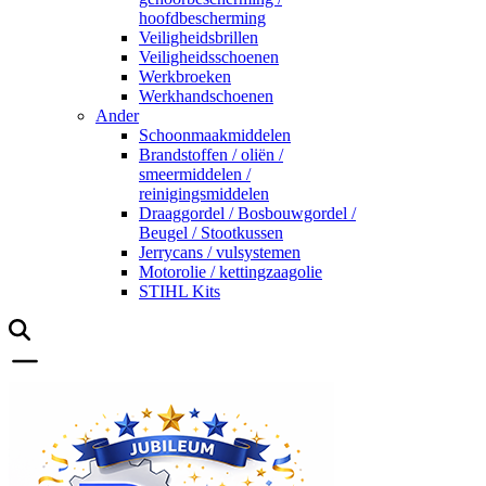
hoofdbescherming
Veiligheidsbrillen
Veiligheidsschoenen
Werkbroeken
Werkhandschoenen
Ander
Schoonmaakmiddelen
Brandstoffen / oliën /
smeermiddelen /
reinigingsmiddelen
Draaggordel / Bosbouwgordel /
Beugel / Stootkussen
Jerrycans / vulsystemen
Motorolie / kettingzaagolie
STIHL Kits