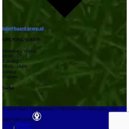
info@baard-groep.nl
OPENINGSUREN:
Maandag - Vrijdag
08:00 - 17:30
Zaterdag
10:00 - 16:00
Zondag
Gesloten
Social
© 2026 Baard Tuinmachines | Alle rechten voorbehouden.
|
Site
ontworpen door
Privacy
Cookies