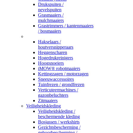
Drukspuiten /
nevelspuiten
Grasmaaiers /
mulchmaaiers
Grastrimmers / kantenmaaiers
/ bosmaaiers
_
Hakselaars /
houtversnipperaars
Heggenscharen
Hogedrukreinigers
Hoogsnoeiers
iMOW® robotmaaiers
Kettingzagen / motorzagen
Sneeuwaccessoires
Tuinfrezen / grondfrezen
Verticuteermachines /
gazonbeluchters
Zitmaaiers
Veiligheidskleding
Veiligheidskleding /
beschermende kleding
Bosjassen / werkshirts
Gezichtsbescherming /
gehoorbescherming /