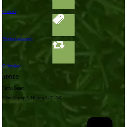
Contact
Productaanvraag
Gebruikte
ADRES:
Firma Baard
Fabrieksweg 3, Huizen 1271 AK