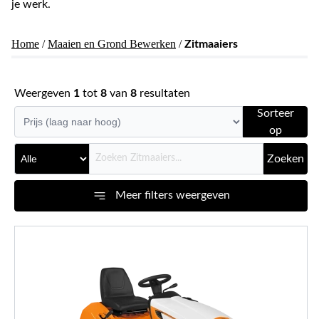
je werk.
Home
/
Maaien en Grond Bewerken
/
Zitmaaiers
Weergeven
1
tot
8
van
8
resultaten
Sorteer
op
Zoeken
Meer filters weergeven