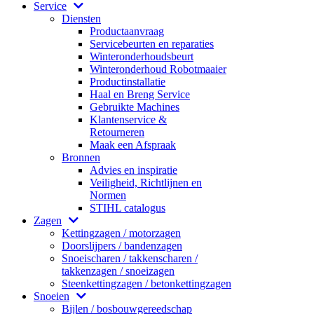
Service
Diensten
Productaanvraag
Servicebeurten en reparaties
Winteronderhoudsbeurt
Winteronderhoud Robotmaaier
Productinstallatie
Haal en Breng Service
Gebruikte Machines
Klantenservice &
Retourneren
Maak een Afspraak
Bronnen
Advies en inspiratie
Veiligheid, Richtlijnen en
Normen
STIHL catalogus
Zagen
Kettingzagen / motorzagen
Doorslijpers / bandenzagen
Snoeischaren / takkenscharen /
takkenzagen / snoeizagen
Steenkettingzagen / betonkettingzagen
Snoeien
Bijlen / bosbouwgereedschap