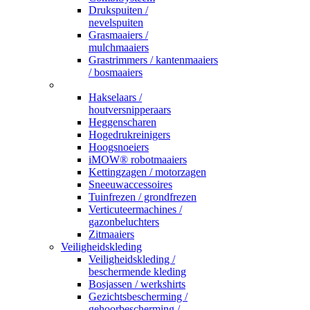
Drukspuiten /
nevelspuiten
Grasmaaiers /
mulchmaaiers
Grastrimmers / kantenmaaiers
/ bosmaaiers
_
Hakselaars /
houtversnipperaars
Heggenscharen
Hogedrukreinigers
Hoogsnoeiers
iMOW® robotmaaiers
Kettingzagen / motorzagen
Sneeuwaccessoires
Tuinfrezen / grondfrezen
Verticuteermachines /
gazonbeluchters
Zitmaaiers
Veiligheidskleding
Veiligheidskleding /
beschermende kleding
Bosjassen / werkshirts
Gezichtsbescherming /
gehoorbescherming /