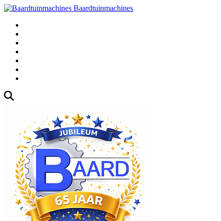
Baardtuinmachines
Fabrieksweg 3, 1271 AK Huizen
035-5235000
Gebruikte
Over Ons
Afspraak
Blog
Contact