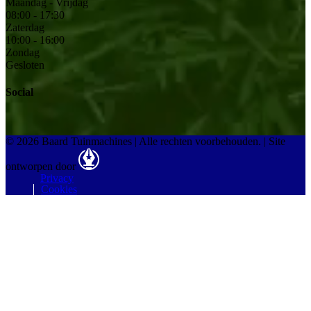
Maandag - Vrijdag
08:00 - 17:30
Zaterdag
10:00 - 16:00
Zondag
Gesloten
Social
© 2026 Baard Tuinmachines | Alle rechten voorbehouden.
|
Site
ontworpen door
Privacy
Cookies