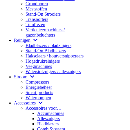
Grondboren
Meststoffen
Stand-On Strooiers
Transporters
Tuinfrezen
Verticuteermachines /
gazonbeluchters
Reinigen
Bladblazers / bladzuigers
Stand-On Bladblazers
Hakselaars / houtversnipperaars
Hogedrukreinigers
Veegmachines
Waterstofzuigers / alleszuigers
Stroom
Compressors
Energiebeheer
Smart products
Waterpompen
Accessoires
Accessoires voor…
Accumachines
Alleszuigers
Bladblazers
CombiSysteem