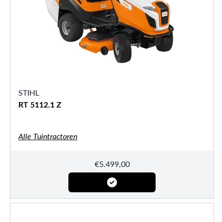
STIHL
RT 5112.1 Z
Alle Tuintractoren
€
5.499,00