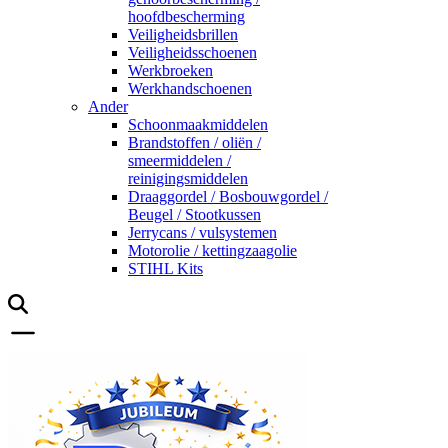
hoofdbescherming
Veiligheidsbrillen
Veiligheidsschoenen
Werkbroeken
Werkhandschoenen
Ander
Schoonmaakmiddelen
Brandstoffen / oliën /
smeermiddelen /
reinigingsmiddelen
Draaggordel / Bosbouwgordel /
Beugel / Stootkussen
Jerrycans / vulsystemen
Motorolie / kettingzaagolie
STIHL Kits