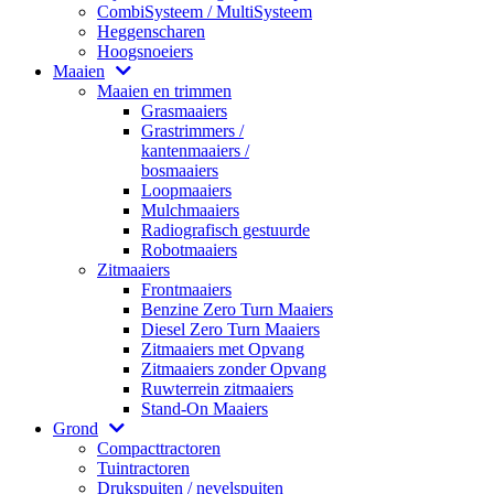
CombiSysteem / MultiSysteem
Heggenscharen
Hoogsnoeiers
Maaien
Maaien en trimmen
Grasmaaiers
Grastrimmers /
kantenmaaiers /
bosmaaiers
Loopmaaiers
Mulchmaaiers
Radiografisch gestuurde
Robotmaaiers
Zitmaaiers
Frontmaaiers
Benzine Zero Turn Maaiers
Diesel Zero Turn Maaiers
Zitmaaiers met Opvang
Zitmaaiers zonder Opvang
Ruwterrein zitmaaiers
Stand-On Maaiers
Grond
Compacttractoren
Tuintractoren
Drukspuiten / nevelspuiten