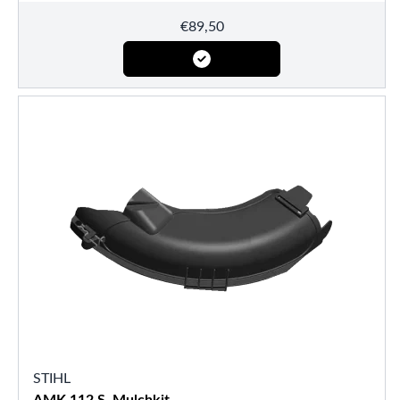
€
89,50
STIHL
AMK 112 S, Mulchkit