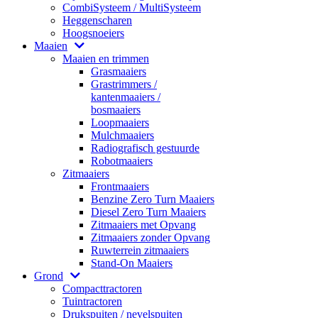
CombiSysteem / MultiSysteem
Heggenscharen
Hoogsnoeiers
Maaien
Maaien en trimmen
Grasmaaiers
Grastrimmers /
kantenmaaiers /
bosmaaiers
Loopmaaiers
Mulchmaaiers
Radiografisch gestuurde
Robotmaaiers
Zitmaaiers
Frontmaaiers
Benzine Zero Turn Maaiers
Diesel Zero Turn Maaiers
Zitmaaiers met Opvang
Zitmaaiers zonder Opvang
Ruwterrein zitmaaiers
Stand-On Maaiers
Grond
Compacttractoren
Tuintractoren
Drukspuiten / nevelspuiten