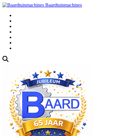
Baardtuinmachines
Fabrieksweg 3, 1271 AK Huizen
035-5235000
Gebruikte
Over Ons
Afspraak
Blog
Contact