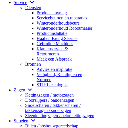
Service
Diensten
Productaanvraag
Servicebeurten en reparaties
Winteronderhoudsbeurt
Winteronderhoud Robotmaaier
Productinstallatie
Haal en Breng Service
Gebruikte Machines
Klantenservice &
Retourneren
Maak een Afspraak
Bronnen
Advies en inspiratie
Veiligheid, Richtlijnen en
Normen
STIHL catalogus
Zagen
Kettingzagen / motorzagen
Doorslijpers / bandenzagen
Snoeischaren / takkenscharen /
takkenzagen / snoeizagen
Steenkettingzagen / betonkettingzagen
Snoeien
Bijlen / bosbouwgereedschap