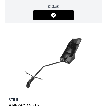
€
13,50
STIHL
AMK 097, Mulchkit