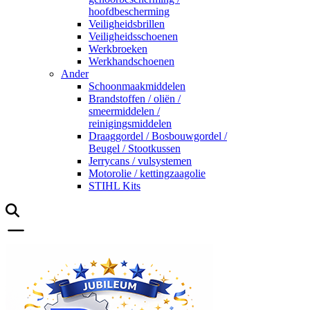
hoofdbescherming
Veiligheidsbrillen
Veiligheidsschoenen
Werkbroeken
Werkhandschoenen
Ander
Schoonmaakmiddelen
Brandstoffen / oliën /
smeermiddelen /
reinigingsmiddelen
Draaggordel / Bosbouwgordel /
Beugel / Stootkussen
Jerrycans / vulsystemen
Motorolie / kettingzaagolie
STIHL Kits