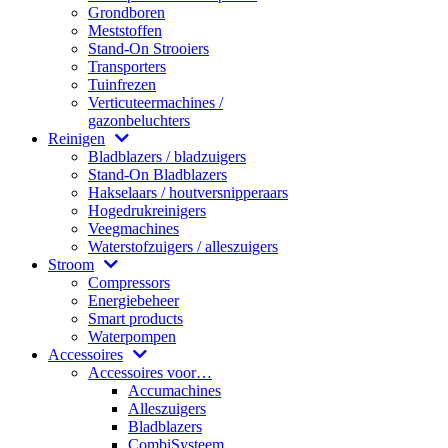
Grondboren
Meststoffen
Stand-On Strooiers
Transporters
Tuinfrezen
Verticuteermachines /
gazonbeluchters
Reinigen
Bladblazers / bladzuigers
Stand-On Bladblazers
Hakselaars / houtversnipperaars
Hogedrukreinigers
Veegmachines
Waterstofzuigers / alleszuigers
Stroom
Compressors
Energiebeheer
Smart products
Waterpompen
Accessoires
Accessoires voor…
Accumachines
Alleszuigers
Bladblazers
CombiSysteem