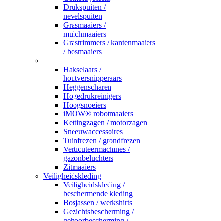
Drukspuiten /
nevelspuiten
Grasmaaiers /
mulchmaaiers
Grastrimmers / kantenmaaiers
/ bosmaaiers
_
Hakselaars /
houtversnipperaars
Heggenscharen
Hogedrukreinigers
Hoogsnoeiers
iMOW® robotmaaiers
Kettingzagen / motorzagen
Sneeuwaccessoires
Tuinfrezen / grondfrezen
Verticuteermachines /
gazonbeluchters
Zitmaaiers
Veiligheidskleding
Veiligheidskleding /
beschermende kleding
Bosjassen / werkshirts
Gezichtsbescherming /
gehoorbescherming /