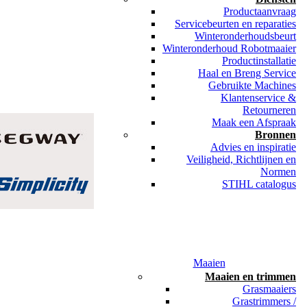
Productaanvraag
Servicebeurten en reparaties
Winteronderhoudsbeurt
Winteronderhoud Robotmaaier
Productinstallatie
Haal en Breng Service
Gebruikte Machines
Klantenservice &
Retourneren
Maak een Afspraak
Bronnen
Advies en inspiratie
Veiligheid, Richtlijnen en
Normen
STIHL catalogus
Maaien
Maaien en trimmen
Grasmaaiers
Grastrimmers /