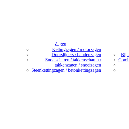
Zagen
Kettingzagen / motorzagen
Doorslijpers / bandenzagen
Bijl
Snoeischaren / takkenscharen /
Combi
takkenzagen / snoeizagen
Steenkettingzagen / betonkettingzagen