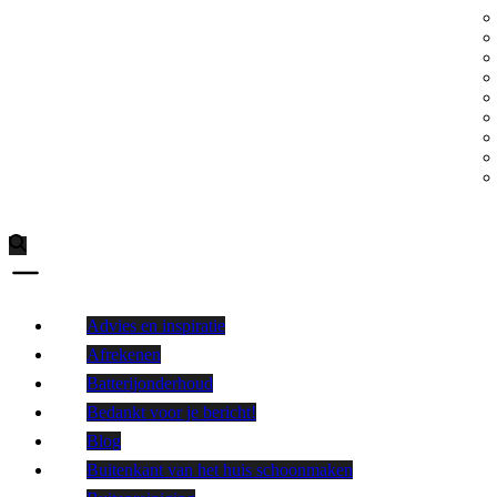
Advies en inspiratie
Afrekenen
Batterijonderhoud
Bedankt voor je bericht!
Blog
Buitenkant van het huis schoonmaken