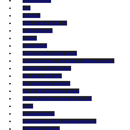
Buitenreiniging
Cart
Checkout
CO2 conform EURO V
Collectie Pagina
Contact
Cookiebeleid
Creëer je eigen houten ideeën
Dakgoot reinigen: Hoe maak je dakgoten schoon?
Declaration of Conformity
Een gazon aanleggen
Een kettingzaag monteren
Een STIHL kettingzaag starten
EU-chemicaliënverordening REACH
Ferris
Gazononderhoud
Gebruiksaanwijzing Machineonderhoud
Gebruikte Machines