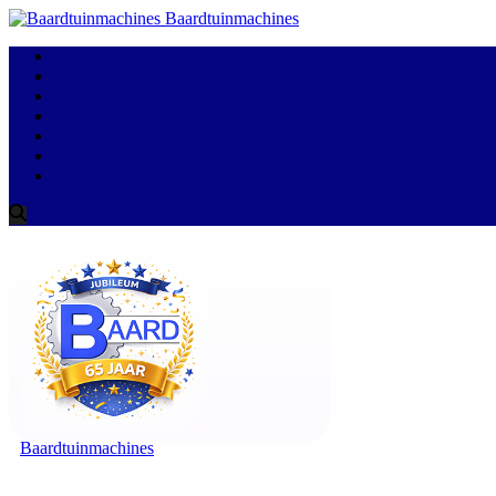
Baardtuinmachines
Baardtuinmachines