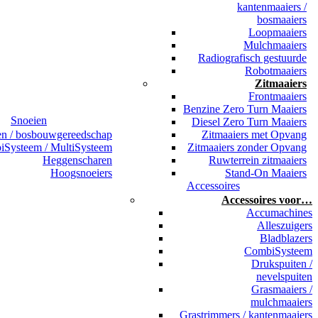
kantenmaaiers /
bosmaaiers
Loopmaaiers
Mulchmaaiers
Radiografisch gestuurde
Robotmaaiers
Zitmaaiers
Frontmaaiers
Benzine Zero Turn Maaiers
Snoeien
Diesel Zero Turn Maaiers
en / bosbouwgereedschap
Zitmaaiers met Opvang
Systeem / MultiSysteem
Zitmaaiers zonder Opvang
Heggenscharen
Ruwterrein zitmaaiers
Hoogsnoeiers
Stand-On Maaiers
Accessoires
Accessoires voor…
Accumachines
Alleszuigers
Bladblazers
CombiSysteem
Drukspuiten /
nevelspuiten
Grasmaaiers /
mulchmaaiers
Grastrimmers / kantenmaaiers