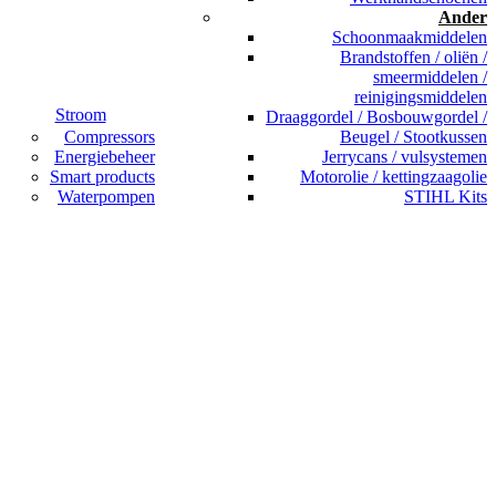
Ander
Schoonmaakmiddelen
Brandstoffen / oliën /
smeermiddelen /
reinigingsmiddelen
Stroom
Draaggordel / Bosbouwgordel /
Compressors
Beugel / Stootkussen
Energiebeheer
Jerrycans / vulsystemen
Smart products
Motorolie / kettingzaagolie
Waterpompen
STIHL Kits