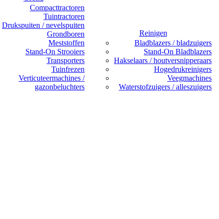
Compacttractoren
Tuintractoren
Drukspuiten / nevelspuiten
Reinigen
Grondboren
Meststoffen
Bladblazers / bladzuigers
Stand-On Strooiers
Stand-On Bladblazers
Transporters
Hakselaars / houtversnipperaars
Tuinfrezen
Hogedrukreinigers
Verticuteermachines /
Veegmachines
gazonbeluchters
Waterstofzuigers / alleszuigers