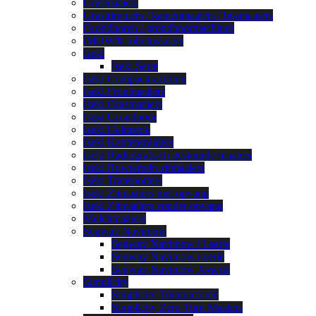
Grasmaaiers
Grastrimmers / kantenmaaiers / bosmaaiers
Grondboren / grondboormachines
iMOW® robotmaaiers
Iseki
Iseki Serie
Iseki Compacttractoren
Iseki Frontmaaiers
Iseki Grasmaaiers
Iseki Grondboor
Iseki Helmstok
Iseki Kantensnijders
Iseki Radiografisch gestuurde maaiers
Iseki Ruwterrein zitmaaiers
Iseki Transporters
Iseki Zitmaaiers met opvang
Iseki Zitmaaiers zonder opvang
Mulchmaaiers
Segway Navimow
Segway Navimow H-serie
Segway Navimow i-serie
Segway Navimow X-serie
Simplicity
Simplicity Tuintractoren
Simplicity Zero Turn Maaiers