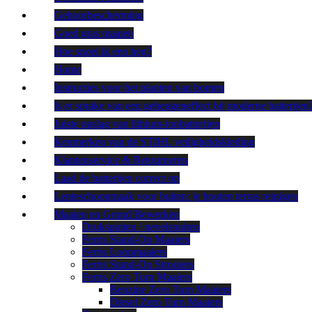
Gehoorbescherming
Goed gras maaien
Hoe snoei ik een heg?
Home
Instructies voor het planten van bomen
Is er sprake van een geheugeneffect bij moderne batterijen
Juiste opslag van lithium-ionbatterijen
Kenmerken van de STIHL veiligheidskleding
Klantenservice & Retourneren
Laad de batterijen correct op
Lenteschoonmaak voor buiten: je houten terras reinigen
Maaien en Grond Bewerken
Drukspuiten / nevelspuiten
Ferris Stand-On Maaiers
Ferris Loopmaaiers
Ferris Stand-On Strooiers
Ferris Zero Turn Maaiers
Benzine Zero Turn Maaiers
Diesel Zero Turn Maaiers