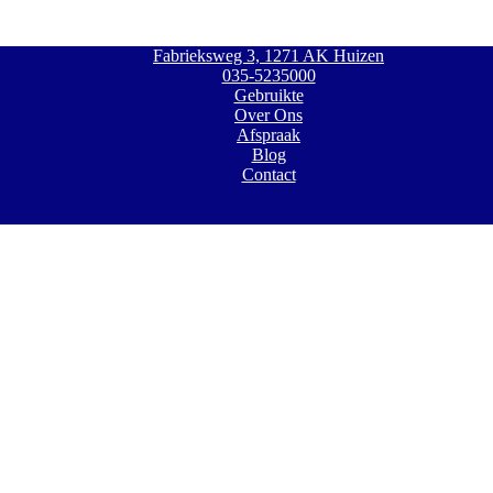
Fabrieksweg 3, 1271 AK Huizen
035-5235000
Gebruikte
Over Ons
Afspraak
Blog
Contact