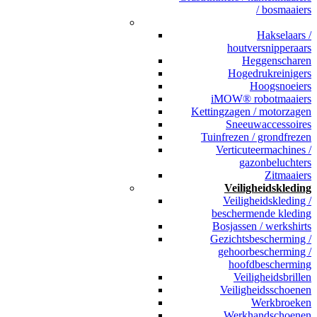
/ bosmaaiers
_
Hakselaars /
houtversnipperaars
Heggenscharen
Hogedrukreinigers
Hoogsnoeiers
iMOW® robotmaaiers
Kettingzagen / motorzagen
Sneeuwaccessoires
Tuinfrezen / grondfrezen
Verticuteermachines /
gazonbeluchters
Zitmaaiers
Veiligheidskleding
Veiligheidskleding /
beschermende kleding
Bosjassen / werkshirts
Gezichtsbescherming /
gehoorbescherming /
hoofdbescherming
Veiligheidsbrillen
Veiligheidsschoenen
Werkbroeken
Werkhandschoenen