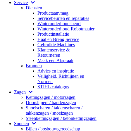
Service
Diensten
Productaanvraag
Servicebeurten en reparaties
Winteronderhoudsbeurt
Winteronderhoud Robotmaaier
Productinstallatie
Haal en Breng Service
Gebruikte Machines
Klantenservice &
Retourneren
Maak een Afspraak
Bronnen
Advies en inspiratie
Veiligheid, Richtlijnen en
Normen
STIHL catalogus
Zagen
Kettingzagen / motorzagen
Doorslijpers / bandenzagen
Snoeischaren / takkenscharen /
takkenzagen / snoeizagen
Steenkettingzagen / betonkettingzagen
Snoeien
Bijlen / bosbouwgereedschap