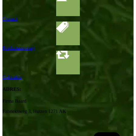
Contact
Productaanvraag
Gebruikte
ADRES:
Firma Baard
Fabrieksweg 3, Huizen 1271 AK