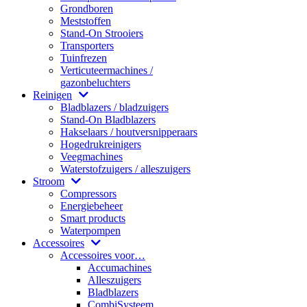
Grondboren
Meststoffen
Stand-On Strooiers
Transporters
Tuinfrezen
Verticuteermachines /
gazonbeluchters
Reinigen
Bladblazers / bladzuigers
Stand-On Bladblazers
Hakselaars / houtversnipperaars
Hogedrukreinigers
Veegmachines
Waterstofzuigers / alleszuigers
Stroom
Compressors
Energiebeheer
Smart products
Waterpompen
Accessoires
Accessoires voor…
Accumachines
Alleszuigers
Bladblazers
CombiSysteem