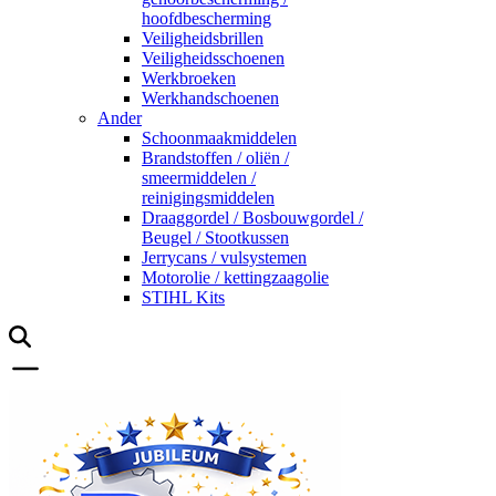
hoofdbescherming
Veiligheidsbrillen
Veiligheidsschoenen
Werkbroeken
Werkhandschoenen
Ander
Schoonmaakmiddelen
Brandstoffen / oliën /
smeermiddelen /
reinigingsmiddelen
Draaggordel / Bosbouwgordel /
Beugel / Stootkussen
Jerrycans / vulsystemen
Motorolie / kettingzaagolie
STIHL Kits