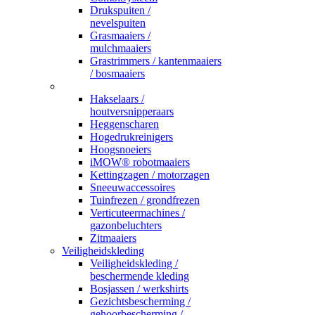
Drukspuiten /
nevelspuiten
Grasmaaiers /
mulchmaaiers
Grastrimmers / kantenmaaiers
/ bosmaaiers
_
Hakselaars /
houtversnipperaars
Heggenscharen
Hogedrukreinigers
Hoogsnoeiers
iMOW® robotmaaiers
Kettingzagen / motorzagen
Sneeuwaccessoires
Tuinfrezen / grondfrezen
Verticuteermachines /
gazonbeluchters
Zitmaaiers
Veiligheidskleding
Veiligheidskleding /
beschermende kleding
Bosjassen / werkshirts
Gezichtsbescherming /
gehoorbescherming /