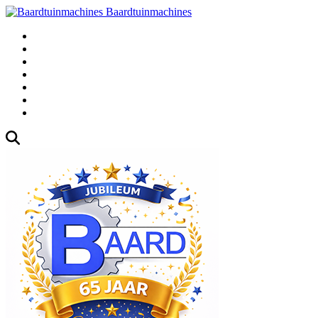
Baardtuinmachines
Fabrieksweg 3, 1271 AK Huizen
035-5235000
Gebruikte
Over Ons
Afspraak
Blog
Contact