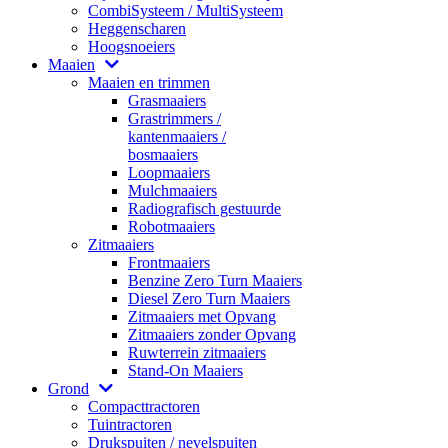
CombiSysteem / MultiSysteem
Heggenscharen
Hoogsnoeiers
Maaien
Maaien en trimmen
Grasmaaiers
Grastrimmers /
kantenmaaiers /
bosmaaiers
Loopmaaiers
Mulchmaaiers
Radiografisch gestuurde
Robotmaaiers
Zitmaaiers
Frontmaaiers
Benzine Zero Turn Maaiers
Diesel Zero Turn Maaiers
Zitmaaiers met Opvang
Zitmaaiers zonder Opvang
Ruwterrein zitmaaiers
Stand-On Maaiers
Grond
Compacttractoren
Tuintractoren
Drukspuiten / nevelspuiten