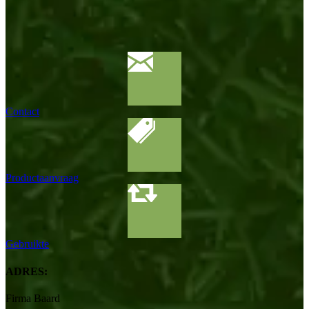
Contact
Productaanvraag
Gebruikte
ADRES:
Firma Baard