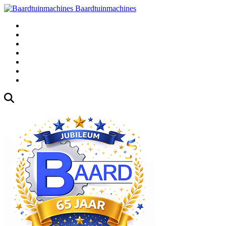
Baardtuinmachines
Fabrieksweg 3, 1271 AK Huizen
035-5235000
Gebruikte
Over Ons
Afspraak
Blog
Contact