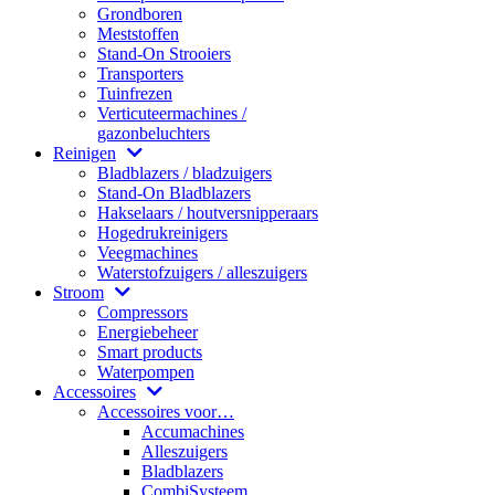
Grondboren
Meststoffen
Stand-On Strooiers
Transporters
Tuinfrezen
Verticuteermachines /
gazonbeluchters
Reinigen
Bladblazers / bladzuigers
Stand-On Bladblazers
Hakselaars / houtversnipperaars
Hogedrukreinigers
Veegmachines
Waterstofzuigers / alleszuigers
Stroom
Compressors
Energiebeheer
Smart products
Waterpompen
Accessoires
Accessoires voor…
Accumachines
Alleszuigers
Bladblazers
CombiSysteem