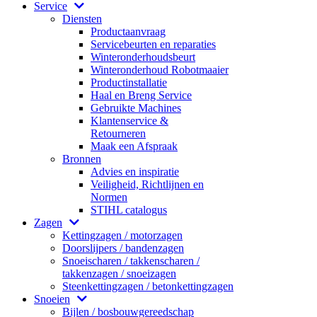
Service
Diensten
Productaanvraag
Servicebeurten en reparaties
Winteronderhoudsbeurt
Winteronderhoud Robotmaaier
Productinstallatie
Haal en Breng Service
Gebruikte Machines
Klantenservice &
Retourneren
Maak een Afspraak
Bronnen
Advies en inspiratie
Veiligheid, Richtlijnen en
Normen
STIHL catalogus
Zagen
Kettingzagen / motorzagen
Doorslijpers / bandenzagen
Snoeischaren / takkenscharen /
takkenzagen / snoeizagen
Steenkettingzagen / betonkettingzagen
Snoeien
Bijlen / bosbouwgereedschap