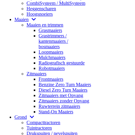
CombiSysteem / MultiSysteem
Heggenscharen
Hoogsnoeiers
Maaien
Maaien en trimmen
Grasmaaiers
Grastrimmers /
kantenmaaiers /
bosmaaiers
Loopmaaiers
Mulchmaaiers
Radiografisch gestuurde
Robotmaaiers
Zitmaaiers
Frontmaaiers
Benzine Zero Turn Maaiers
Diesel Zero Turn Maaiers
Zitmaaiers met Opvang
Zitmaaiers zonder Opvang
Ruwterrein zitmaaiers
Stand-On Maaiers
Grond
Compacttractoren
Tuintractoren
Drukspuiten / nevelspuiten