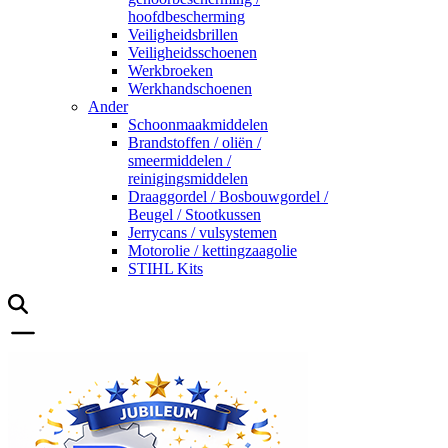
hoofdbescherming
Veiligheidsbrillen
Veiligheidsschoenen
Werkbroeken
Werkhandschoenen
Ander
Schoonmaakmiddelen
Brandstoffen / oliën /
smeermiddelen /
reinigingsmiddelen
Draaggordel / Bosbouwgordel /
Beugel / Stootkussen
Jerrycans / vulsystemen
Motorolie / kettingzaagolie
STIHL Kits