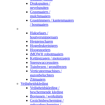
Drukspuiten /
nevelspuiten
Grasmaaiers /
mulchmaaiers
Grastrimmers / kantenmaaiers
/ bosmaaiers
_
Hakselaars /
houtversnipperaars
Heggenscharen
Hogedrukreinigers
Hoogsnoeiers
iMOW® robotmaaiers
Kettingzagen / motorzagen
Sneeuwaccessoires
Tuinfrezen / grondfrezen
Verticuteermachines /
gazonbeluchters
Zitmaaiers
Veiligheidskleding
Veiligheidskleding /
beschermende kleding
Bosjassen / werkshirts
Gezichtsbescherming /
gehoorbescherming /