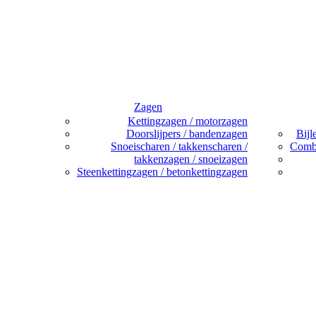
Zagen
Kettingzagen / motorzagen
Doorslijpers / bandenzagen
Bijl
Snoeischaren / takkenscharen /
Combi
takkenzagen / snoeizagen
Steenkettingzagen / betonkettingzagen