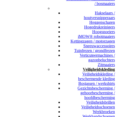
/ bosmaaiers
_
Hakselaars /
houtversnipperaars
Heggenscharen
Hogedrukreinigers
Hoogsnoeiers
iMOW® robotmaaiers
Kettingzagen / motorzagen
Sneeuwaccessoires
Tuinfrezen / grondfrezen
Verticuteermachines /
gazonbeluchters
Zitmaaiers
Veiligheidskleding
Veiligheidskleding /
beschermende kleding
Bosjassen / werkshirts
Gezichtsbescherming /
gehoorbescherming /
hoofdbescherming
Veiligheidsbrillen
Veiligheidsschoenen
Werkbroeken
Werkhandschoenen