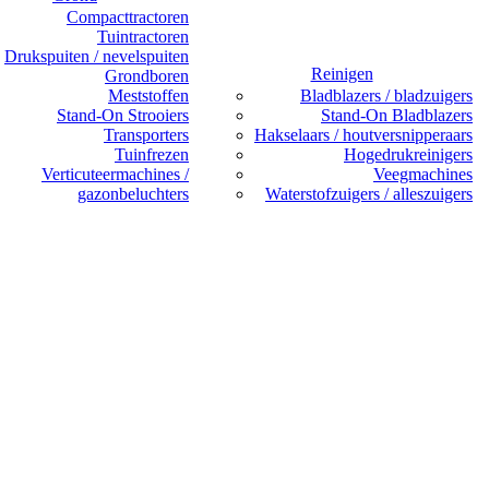
Compacttractoren
Tuintractoren
Drukspuiten / nevelspuiten
Reinigen
Grondboren
Meststoffen
Bladblazers / bladzuigers
Stand-On Strooiers
Stand-On Bladblazers
Transporters
Hakselaars / houtversnipperaars
Tuinfrezen
Hogedrukreinigers
Verticuteermachines /
Veegmachines
gazonbeluchters
Waterstofzuigers / alleszuigers