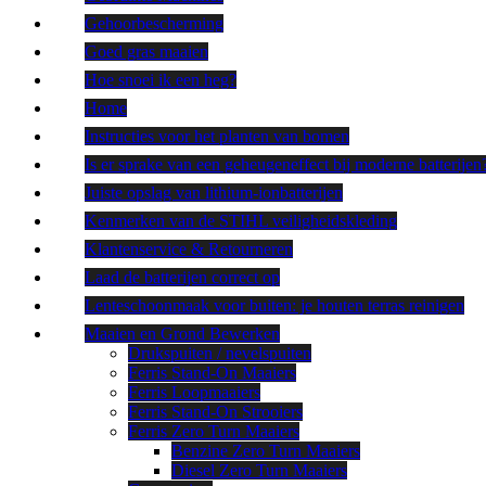
Gehoorbescherming
Goed gras maaien
Hoe snoei ik een heg?
Home
Instructies voor het planten van bomen
Is er sprake van een geheugeneffect bij moderne batterijen
Juiste opslag van lithium-ionbatterijen
Kenmerken van de STIHL veiligheidskleding
Klantenservice & Retourneren
Laad de batterijen correct op
Lenteschoonmaak voor buiten: je houten terras reinigen
Maaien en Grond Bewerken
Drukspuiten / nevelspuiten
Ferris Stand-On Maaiers
Ferris Loopmaaiers
Ferris Stand-On Strooiers
Ferris Zero Turn Maaiers
Benzine Zero Turn Maaiers
Diesel Zero Turn Maaiers