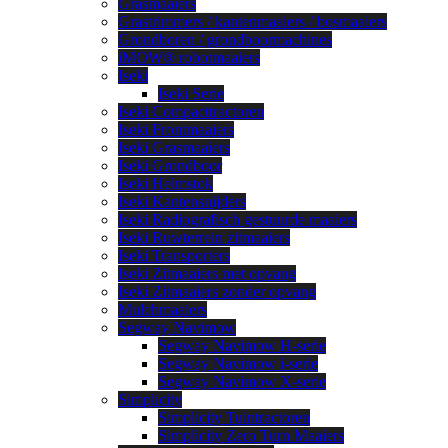
Grasmaaiers
Grastrimmers / kantenmaaiers / bosmaaiers
Grondboren / grondboormachines
iMOW® robotmaaiers
Iseki
Iseki Serie
Iseki Compacttractoren
Iseki Frontmaaiers
Iseki Grasmaaiers
Iseki Grondboor
Iseki Helmstok
Iseki Kantensnijders
Iseki Radiografisch gestuurde maaiers
Iseki Ruwterrein zitmaaiers
Iseki Transporters
Iseki Zitmaaiers met opvang
Iseki Zitmaaiers zonder opvang
Mulchmaaiers
Segway Navimow
Segway Navimow H-serie
Segway Navimow i-serie
Segway Navimow X-serie
Simplicity
Simplicity Tuintractoren
Simplicity Zero Turn Maaiers