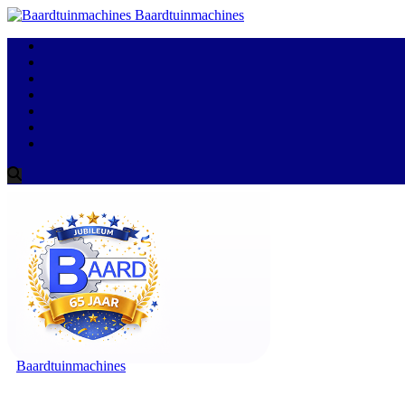
Baardtuinmachines
Baardtuinmachines