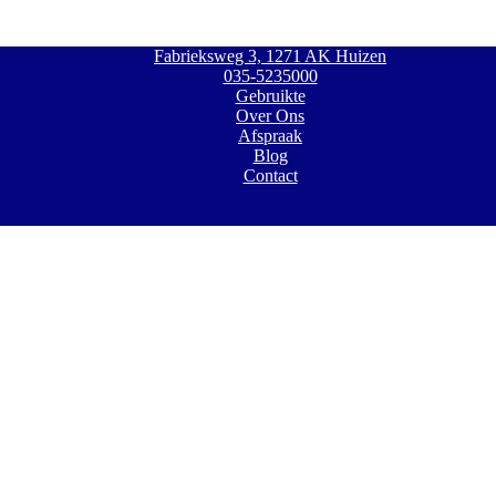
Fabrieksweg 3, 1271 AK Huizen
035-5235000
Gebruikte
Over Ons
Afspraak
Blog
Contact