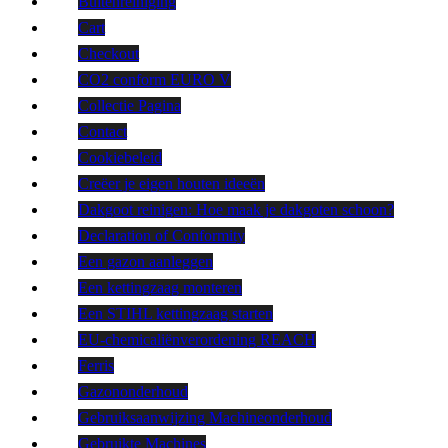
Buitenreiniging
Cart
Checkout
CO2 conform EURO V
Collectie Pagina
Contact
Cookiebeleid
Creëer je eigen houten ideeën
Dakgoot reinigen: Hoe maak je dakgoten schoon?
Declaration of Conformity
Een gazon aanleggen
Een kettingzaag monteren
Een STIHL kettingzaag starten
EU-chemicaliënverordening REACH
Ferris
Gazononderhoud
Gebruiksaanwijzing Machineonderhoud
Gebruikte Machines