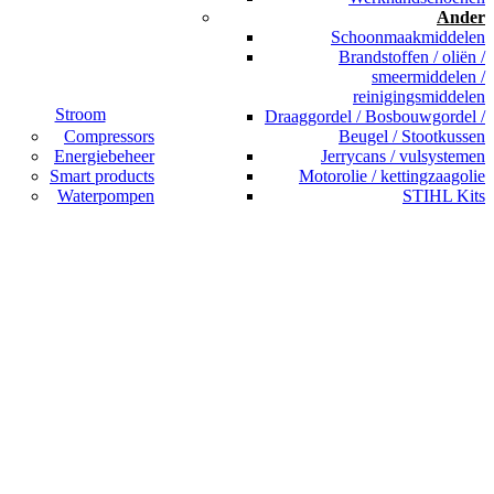
Ander
Schoonmaakmiddelen
Brandstoffen / oliën /
smeermiddelen /
reinigingsmiddelen
Stroom
Draaggordel / Bosbouwgordel /
Compressors
Beugel / Stootkussen
Energiebeheer
Jerrycans / vulsystemen
Smart products
Motorolie / kettingzaagolie
Waterpompen
STIHL Kits