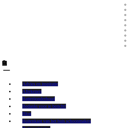
Advies en inspiratie
Afrekenen
Batterijonderhoud
Bedankt voor je bericht!
Blog
Buitenkant van het huis schoonmaken