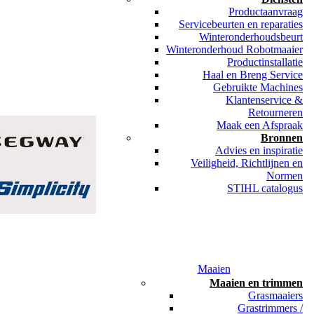
Productaanvraag
Servicebeurten en reparaties
Winteronderhoudsbeurt
Winteronderhoud Robotmaaier
Productinstallatie
Haal en Breng Service
Gebruikte Machines
Klantenservice &
Retourneren
Maak een Afspraak
Bronnen
Advies en inspiratie
Veiligheid, Richtlijnen en
Normen
STIHL catalogus
Maaien
Maaien en trimmen
Grasmaaiers
Grastrimmers /