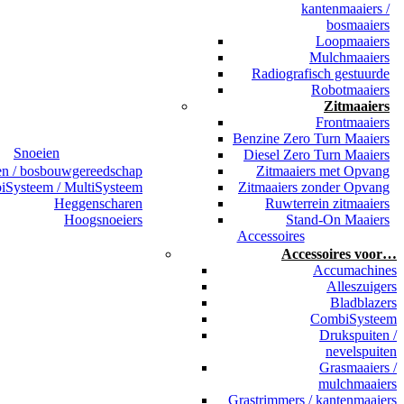
kantenmaaiers /
bosmaaiers
Loopmaaiers
Mulchmaaiers
Radiografisch gestuurde
Robotmaaiers
Zitmaaiers
Frontmaaiers
Benzine Zero Turn Maaiers
Snoeien
Diesel Zero Turn Maaiers
en / bosbouwgereedschap
Zitmaaiers met Opvang
Systeem / MultiSysteem
Zitmaaiers zonder Opvang
Heggenscharen
Ruwterrein zitmaaiers
Hoogsnoeiers
Stand-On Maaiers
Accessoires
Accessoires voor…
Accumachines
Alleszuigers
Bladblazers
CombiSysteem
Drukspuiten /
nevelspuiten
Grasmaaiers /
mulchmaaiers
Grastrimmers / kantenmaaiers