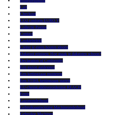
Buitenreiniging
Cart
Checkout
CO2 conform EURO V
Collectie Pagina
Contact
Cookiebeleid
Creëer je eigen houten ideeën
Dakgoot reinigen: Hoe maak je dakgoten schoon?
Declaration of Conformity
Een gazon aanleggen
Een kettingzaag monteren
Een STIHL kettingzaag starten
EU-chemicaliënverordening REACH
Ferris
Gazononderhoud
Gebruiksaanwijzing Machineonderhoud
Gebruikte Machines