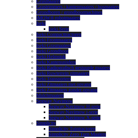
Grasmaaiers
Grastrimmers / kantenmaaiers / bosmaaiers
Grondboren / grondboormachines
iMOW® robotmaaiers
Iseki
Iseki Serie
Iseki Compacttractoren
Iseki Frontmaaiers
Iseki Grasmaaiers
Iseki Grondboor
Iseki Helmstok
Iseki Kantensnijders
Iseki Radiografisch gestuurde maaiers
Iseki Ruwterrein zitmaaiers
Iseki Transporters
Iseki Zitmaaiers met opvang
Iseki Zitmaaiers zonder opvang
Mulchmaaiers
Segway Navimow
Segway Navimow H-serie
Segway Navimow i-serie
Segway Navimow X-serie
Simplicity
Simplicity Tuintractoren
Simplicity Zero Turn Maaiers