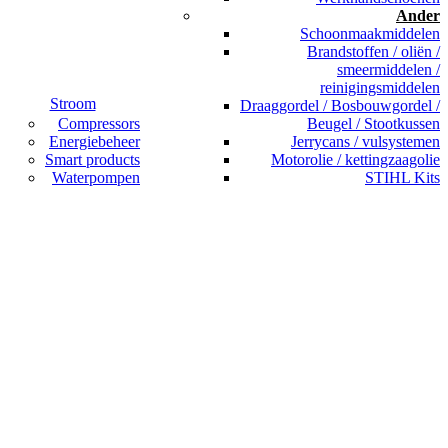
Ander
Schoonmaakmiddelen
Brandstoffen / oliën /
smeermiddelen /
reinigingsmiddelen
Stroom
Draaggordel / Bosbouwgordel /
Compressors
Beugel / Stootkussen
Energiebeheer
Jerrycans / vulsystemen
Smart products
Motorolie / kettingzaagolie
Waterpompen
STIHL Kits