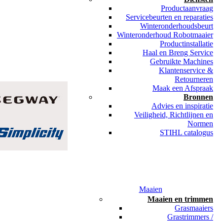
Productaanvraag
Servicebeurten en reparaties
Winteronderhoudsbeurt
Winteronderhoud Robotmaaier
Productinstallatie
Haal en Breng Service
Gebruikte Machines
Klantenservice &
Retourneren
Maak een Afspraak
Bronnen
Advies en inspiratie
Veiligheid, Richtlijnen en
Normen
STIHL catalogus
Maaien
Maaien en trimmen
Grasmaaiers
Grastrimmers /