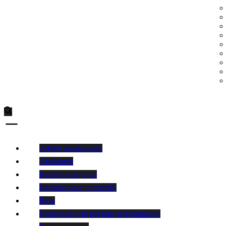
Advies en inspiratie
Afrekenen
Batterijonderhoud
Bedankt voor je bericht!
Blog
Buitenkant van het huis schoonmaken