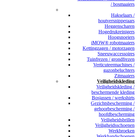
/ bosmaaiers
_
Hakselaars /
houtversnipperaars
Heggenscharen
Hogedrukreinigers
Hoogsnoeiers
iMOW® robotmaaiers
Kettingzagen / motorzagen
Sneeuwaccessoires
Tuinfrezen / grondfrezen
Verticuteermachines /
gazonbeluchters
Zitmaaiers
Veiligheidskleding
Veiligheidskleding /
beschermende kleding
Bosjassen / werkshirts
Gezichtsbescherming /
gehoorbescherming /
hoofdbescherming
Veiligheidsbrillen
Veiligheidsschoenen
Werkbroeken
Werkhandschoenen