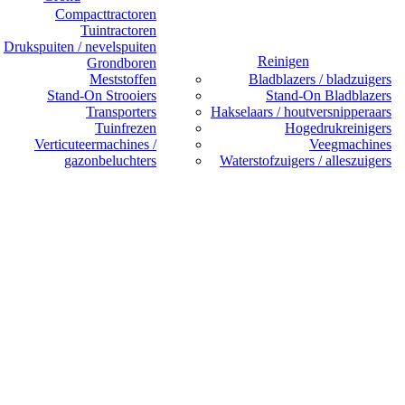
Compacttractoren
Tuintractoren
Drukspuiten / nevelspuiten
Reinigen
Grondboren
Meststoffen
Bladblazers / bladzuigers
Stand-On Strooiers
Stand-On Bladblazers
Transporters
Hakselaars / houtversnipperaars
Tuinfrezen
Hogedrukreinigers
Verticuteermachines /
Veegmachines
gazonbeluchters
Waterstofzuigers / alleszuigers