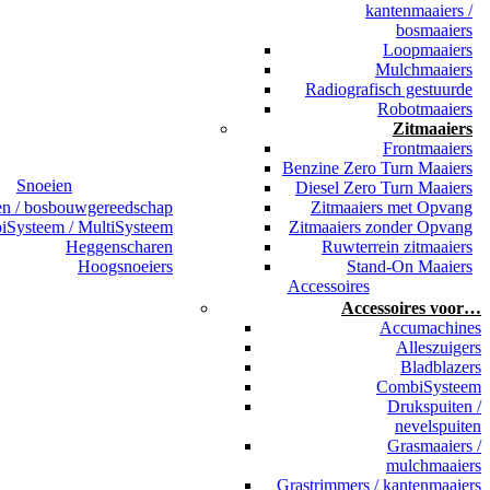
kantenmaaiers /
bosmaaiers
Loopmaaiers
Mulchmaaiers
Radiografisch gestuurde
Robotmaaiers
Zitmaaiers
Frontmaaiers
Benzine Zero Turn Maaiers
Snoeien
Diesel Zero Turn Maaiers
en / bosbouwgereedschap
Zitmaaiers met Opvang
Systeem / MultiSysteem
Zitmaaiers zonder Opvang
Heggenscharen
Ruwterrein zitmaaiers
Hoogsnoeiers
Stand-On Maaiers
Accessoires
Accessoires voor…
Accumachines
Alleszuigers
Bladblazers
CombiSysteem
Drukspuiten /
nevelspuiten
Grasmaaiers /
mulchmaaiers
Grastrimmers / kantenmaaiers