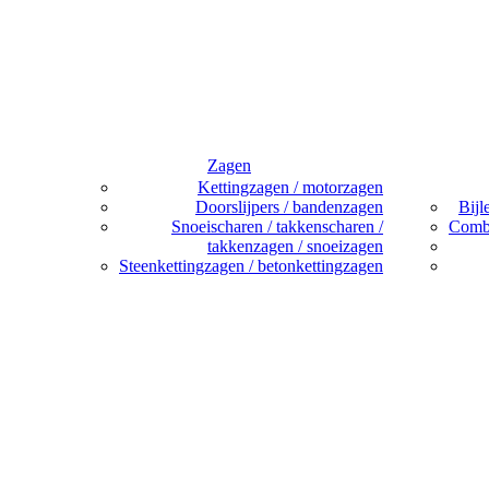
Zagen
Kettingzagen / motorzagen
Doorslijpers / bandenzagen
Bijl
Snoeischaren / takkenscharen /
Combi
takkenzagen / snoeizagen
Steenkettingzagen / betonkettingzagen