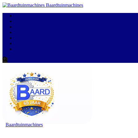
Baardtuinmachines
Baardtuinmachines