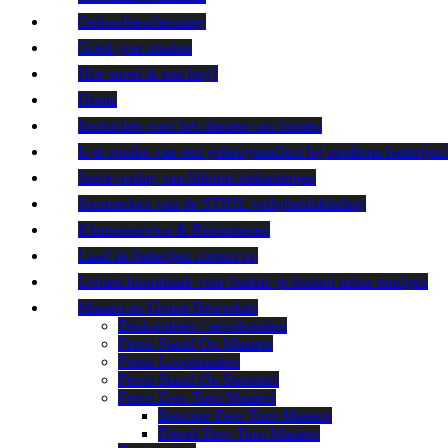
Gehoorbescherming
Goed gras maaien
Hoe snoei ik een heg?
Home
Instructies voor het planten van bomen
Is er sprake van een geheugeneffect bij moderne batterijen
Juiste opslag van lithium-ionbatterijen
Kenmerken van de STIHL veiligheidskleding
Klantenservice & Retourneren
Laad de batterijen correct op
Lenteschoonmaak voor buiten: je houten terras reinigen
Maaien en Grond Bewerken
Drukspuiten / nevelspuiten
Ferris Stand-On Maaiers
Ferris Loopmaaiers
Ferris Stand-On Strooiers
Ferris Zero Turn Maaiers
Benzine Zero Turn Maaiers
Diesel Zero Turn Maaiers