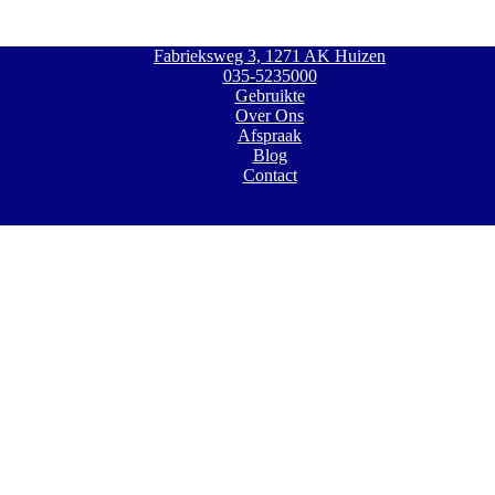
Fabrieksweg 3, 1271 AK Huizen
035-5235000
Gebruikte
Over Ons
Afspraak
Blog
Contact