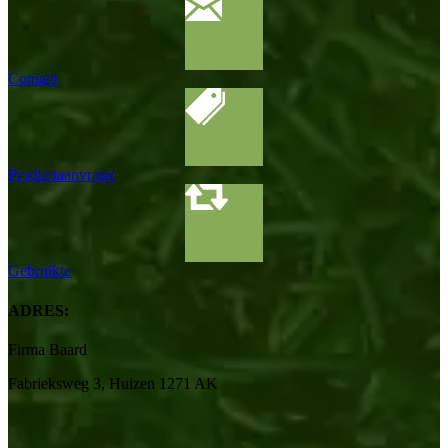
Contact
Productaanvraag
Gebruikte
ADRES:
Firma Baard
Fabrieksweg 3, Huizen 1271 AK