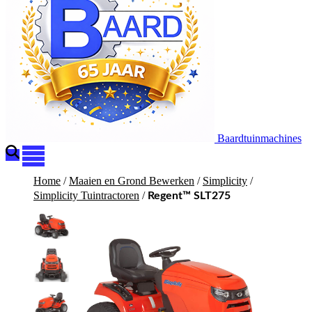
Baardtuinmachines
Home
/
Maaien en Grond Bewerken
/
Simplicity
/
Simplicity Tuintractoren
/
Regent™ SLT275