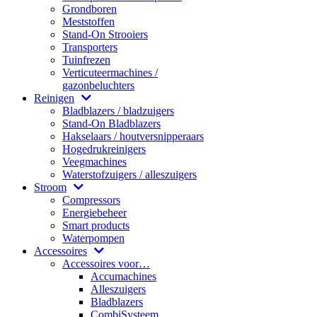
Grondboren
Meststoffen
Stand-On Strooiers
Transporters
Tuinfrezen
Verticuteermachines /
gazonbeluchters
Reinigen
Bladblazers / bladzuigers
Stand-On Bladblazers
Hakselaars / houtversnipperaars
Hogedrukreinigers
Veegmachines
Waterstofzuigers / alleszuigers
Stroom
Compressors
Energiebeheer
Smart products
Waterpompen
Accessoires
Accessoires voor…
Accumachines
Alleszuigers
Bladblazers
CombiSysteem