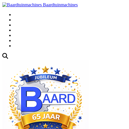
Baardtuinmachines
Fabrieksweg 3, 1271 AK Huizen
035-5235000
Gebruikte
Over Ons
Afspraak
Blog
Contact