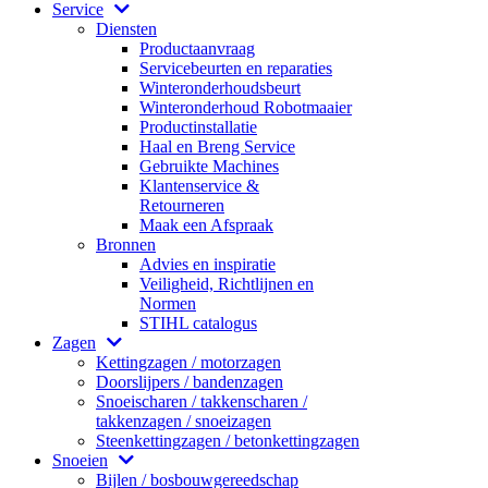
Service
Diensten
Productaanvraag
Servicebeurten en reparaties
Winteronderhoudsbeurt
Winteronderhoud Robotmaaier
Productinstallatie
Haal en Breng Service
Gebruikte Machines
Klantenservice &
Retourneren
Maak een Afspraak
Bronnen
Advies en inspiratie
Veiligheid, Richtlijnen en
Normen
STIHL catalogus
Zagen
Kettingzagen / motorzagen
Doorslijpers / bandenzagen
Snoeischaren / takkenscharen /
takkenzagen / snoeizagen
Steenkettingzagen / betonkettingzagen
Snoeien
Bijlen / bosbouwgereedschap