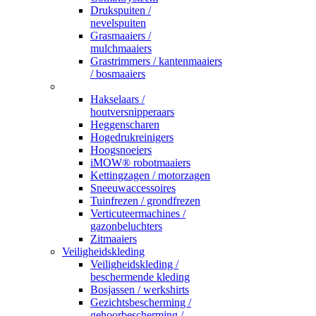
Drukspuiten /
nevelspuiten
Grasmaaiers /
mulchmaaiers
Grastrimmers / kantenmaaiers
/ bosmaaiers
_
Hakselaars /
houtversnipperaars
Heggenscharen
Hogedrukreinigers
Hoogsnoeiers
iMOW® robotmaaiers
Kettingzagen / motorzagen
Sneeuwaccessoires
Tuinfrezen / grondfrezen
Verticuteermachines /
gazonbeluchters
Zitmaaiers
Veiligheidskleding
Veiligheidskleding /
beschermende kleding
Bosjassen / werkshirts
Gezichtsbescherming /
gehoorbescherming /