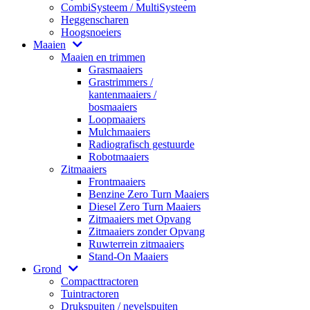
CombiSysteem / MultiSysteem
Heggenscharen
Hoogsnoeiers
Maaien
Maaien en trimmen
Grasmaaiers
Grastrimmers /
kantenmaaiers /
bosmaaiers
Loopmaaiers
Mulchmaaiers
Radiografisch gestuurde
Robotmaaiers
Zitmaaiers
Frontmaaiers
Benzine Zero Turn Maaiers
Diesel Zero Turn Maaiers
Zitmaaiers met Opvang
Zitmaaiers zonder Opvang
Ruwterrein zitmaaiers
Stand-On Maaiers
Grond
Compacttractoren
Tuintractoren
Drukspuiten / nevelspuiten