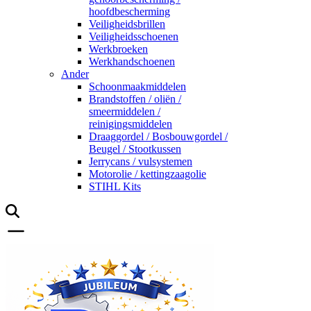
hoofdbescherming
Veiligheidsbrillen
Veiligheidsschoenen
Werkbroeken
Werkhandschoenen
Ander
Schoonmaakmiddelen
Brandstoffen / oliën /
smeermiddelen /
reinigingsmiddelen
Draaggordel / Bosbouwgordel /
Beugel / Stootkussen
Jerrycans / vulsystemen
Motorolie / kettingzaagolie
STIHL Kits