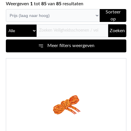
Weergeven
1
tot
85
van
85
resultaten
Sorteer
op
Zoeken
Meer filters weergeven