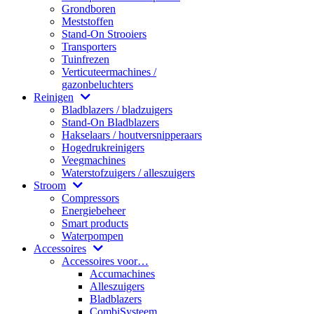
Grondboren
Meststoffen
Stand-On Strooiers
Transporters
Tuinfrezen
Verticuteermachines /
gazonbeluchters
Reinigen
Bladblazers / bladzuigers
Stand-On Bladblazers
Hakselaars / houtversnipperaars
Hogedrukreinigers
Veegmachines
Waterstofzuigers / alleszuigers
Stroom
Compressors
Energiebeheer
Smart products
Waterpompen
Accessoires
Accessoires voor…
Accumachines
Alleszuigers
Bladblazers
CombiSysteem