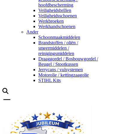
hoofdbescherming
Veiligheidsbrillen
Veiligheidsschoenen
Werkbroeken
Werkhandschoenen
Ander
Schoonmaakmiddelen
Brandstoffen / oliën /
smeermiddelen /
reinigingsmiddelen
Draaggordel / Bosbouwgordel /
Beugel / Stootkussen
Jerrycans / vulsystemen
Motorolie / kettingzaagolie
STIHL Kits