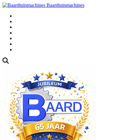
Baardtuinmachines
Fabrieksweg 3, 1271 AK Huizen
035-5235000
Gebruikte
Over Ons
Afspraak
Blog
Contact