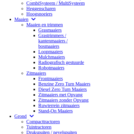
CombiSysteem / MultiSysteem
Heggenscharen
Hoogsnoeiers
Maaien
Maaien en trimmen
Grasmaaiers
Grastrimmers /
kantenmaaiers /
bosmaaiers
Loopmaaiers
Mulchmaaiers
Radiografisch gestuurde
Robotmaaiers
Zitmaaiers
Frontmaaiers
Benzine Zero Turn Maaiers
Diesel Zero Turn Maaiers
Zitmaaiers met Opvang
Zitmaaiers zonder Opvang
Ruwterrein zitmaaiers
Stand-On Maaiers
Grond
Compacttractoren
Tuintractoren
Drukspuiten / nevelspuiten