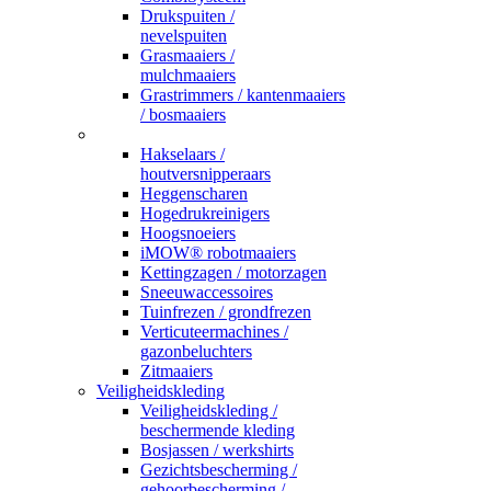
Drukspuiten /
nevelspuiten
Grasmaaiers /
mulchmaaiers
Grastrimmers / kantenmaaiers
/ bosmaaiers
_
Hakselaars /
houtversnipperaars
Heggenscharen
Hogedrukreinigers
Hoogsnoeiers
iMOW® robotmaaiers
Kettingzagen / motorzagen
Sneeuwaccessoires
Tuinfrezen / grondfrezen
Verticuteermachines /
gazonbeluchters
Zitmaaiers
Veiligheidskleding
Veiligheidskleding /
beschermende kleding
Bosjassen / werkshirts
Gezichtsbescherming /
gehoorbescherming /