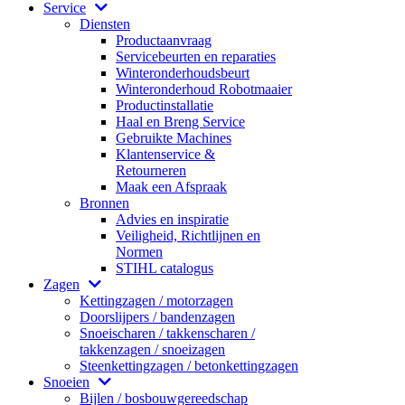
Service
Diensten
Productaanvraag
Servicebeurten en reparaties
Winteronderhoudsbeurt
Winteronderhoud Robotmaaier
Productinstallatie
Haal en Breng Service
Gebruikte Machines
Klantenservice &
Retourneren
Maak een Afspraak
Bronnen
Advies en inspiratie
Veiligheid, Richtlijnen en
Normen
STIHL catalogus
Zagen
Kettingzagen / motorzagen
Doorslijpers / bandenzagen
Snoeischaren / takkenscharen /
takkenzagen / snoeizagen
Steenkettingzagen / betonkettingzagen
Snoeien
Bijlen / bosbouwgereedschap