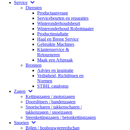
Service
Diensten
Productaanvraag
Servicebeurten en reparaties
Winteronderhoudsbeurt
Winteronderhoud Robotmaaier
Productinstallatie
Haal en Breng Service
Gebruikte Machines
Klantenservice &
Retourneren
Maak een Afspraak
Bronnen
Advies en inspiratie
Veiligheid, Richtlijnen en
Normen
STIHL catalogus
Zagen
Kettingzagen / motorzagen
Doorslijpers / bandenzagen
Snoeischaren / takkenscharen /
takkenzagen / snoeizagen
Steenkettingzagen / betonkettingzagen
Snoeien
Bijlen / bosbouwgereedschap