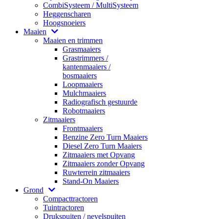
CombiSysteem / MultiSysteem
Heggenscharen
Hoogsnoeiers
Maaien
Maaien en trimmen
Grasmaaiers
Grastrimmers /
kantenmaaiers /
bosmaaiers
Loopmaaiers
Mulchmaaiers
Radiografisch gestuurde
Robotmaaiers
Zitmaaiers
Frontmaaiers
Benzine Zero Turn Maaiers
Diesel Zero Turn Maaiers
Zitmaaiers met Opvang
Zitmaaiers zonder Opvang
Ruwterrein zitmaaiers
Stand-On Maaiers
Grond
Compacttractoren
Tuintractoren
Drukspuiten / nevelspuiten