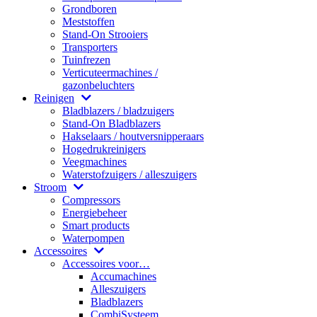
Grondboren
Meststoffen
Stand-On Strooiers
Transporters
Tuinfrezen
Verticuteermachines /
gazonbeluchters
Reinigen
Bladblazers / bladzuigers
Stand-On Bladblazers
Hakselaars / houtversnipperaars
Hogedrukreinigers
Veegmachines
Waterstofzuigers / alleszuigers
Stroom
Compressors
Energiebeheer
Smart products
Waterpompen
Accessoires
Accessoires voor…
Accumachines
Alleszuigers
Bladblazers
CombiSysteem