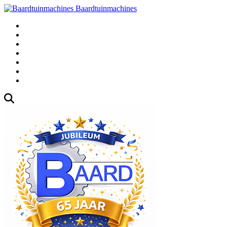
Baardtuinmachines
Fabrieksweg 3, 1271 AK Huizen
035-5235000
Gebruikte
Over Ons
Afspraak
Blog
Contact