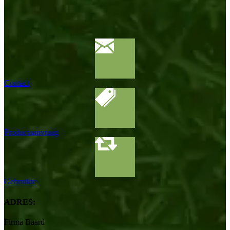
Contact
Productaanvraag
Gebruikte
ADRES:
Firma Baard