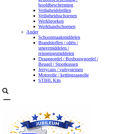
hoofdbescherming
Veiligheidsbrillen
Veiligheidsschoenen
Werkbroeken
Werkhandschoenen
Ander
Schoonmaakmiddelen
Brandstoffen / oliën /
smeermiddelen /
reinigingsmiddelen
Draaggordel / Bosbouwgordel /
Beugel / Stootkussen
Jerrycans / vulsystemen
Motorolie / kettingzaagolie
STIHL Kits