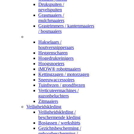
Drukspuiten /
nevelspuiten
Grasmaaiers /
mulchmaaiers
Grastrimmers / kantenmaaiers
/ bosmaaiers
_
Hakselaars /
houtversnipperaars
Heggenscharen
Hogedrukreinigers
Hoogsnoeiers
iMOW® robotmaaiers
Kettingzagen / motorzagen
Sneeuwaccessoires
Tuinfrezen / grondfrezen
Verticuteermachines /
gazonbeluchters
Zitmaaiers
Veiligheidskleding
Veiligheidskleding /
beschermende kleding
Bosjassen / werkshirts
Gezichtsbescherming /
gehoorbescherming /