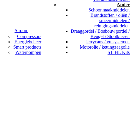
Ander
Schoonmaakmiddelen
Brandstoffen / oliën /
smeermiddelen /
reinigingsmiddelen
Stroom
Draaggordel / Bosbouwgordel /
Compressors
Beugel / Stootkussen
Energiebeheer
Jerrycans / vulsystemen
Smart products
Motorolie / kettingzaagolie
Waterpompen
STIHL Kits