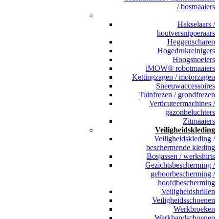
/ bosmaaiers
_
Hakselaars /
houtversnipperaars
Heggenscharen
Hogedrukreinigers
Hoogsnoeiers
iMOW® robotmaaiers
Kettingzagen / motorzagen
Sneeuwaccessoires
Tuinfrezen / grondfrezen
Verticuteermachines /
gazonbeluchters
Zitmaaiers
Veiligheidskleding
Veiligheidskleding /
beschermende kleding
Bosjassen / werkshirts
Gezichtsbescherming /
gehoorbescherming /
hoofdbescherming
Veiligheidsbrillen
Veiligheidsschoenen
Werkbroeken
Werkhandschoenen