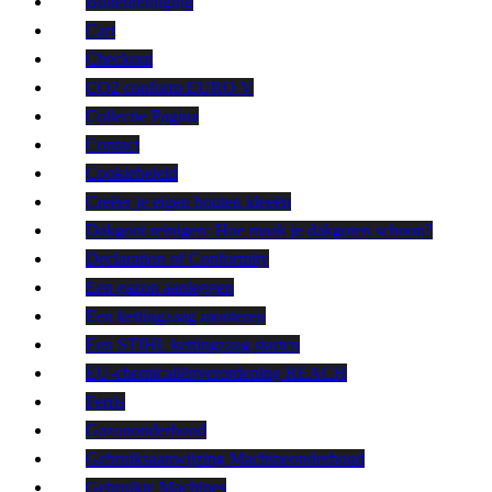
Buitenreiniging
Cart
Checkout
CO2 conform EURO V
Collectie Pagina
Contact
Cookiebeleid
Creëer je eigen houten ideeën
Dakgoot reinigen: Hoe maak je dakgoten schoon?
Declaration of Conformity
Een gazon aanleggen
Een kettingzaag monteren
Een STIHL kettingzaag starten
EU-chemicaliënverordening REACH
Ferris
Gazononderhoud
Gebruiksaanwijzing Machineonderhoud
Gebruikte Machines