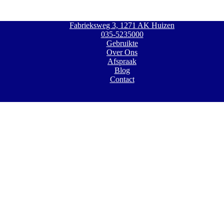
Fabrieksweg 3, 1271 AK Huizen
035-5235000
Gebruikte
Over Ons
Afspraak
Blog
Contact