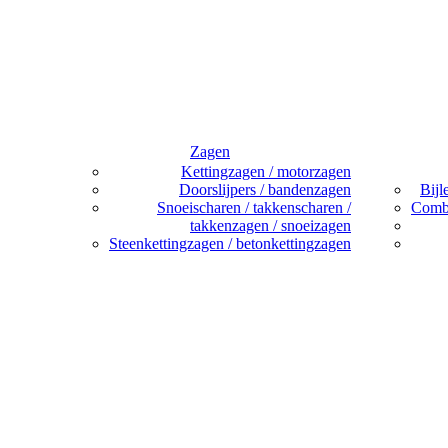
Zagen
Kettingzagen / motorzagen
Doorslijpers / bandenzagen
Bijl
Snoeischaren / takkenscharen /
Combi
takkenzagen / snoeizagen
Steenkettingzagen / betonkettingzagen