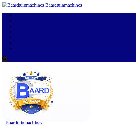
Baardtuinmachines
Baardtuinmachines