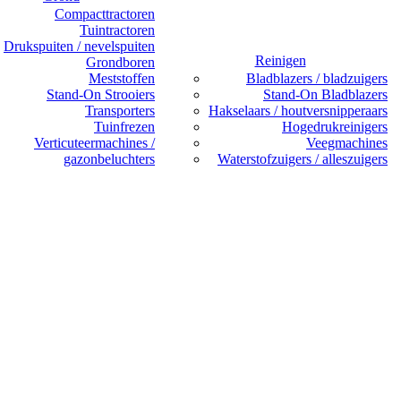
Compacttractoren
Tuintractoren
Drukspuiten / nevelspuiten
Reinigen
Grondboren
Meststoffen
Bladblazers / bladzuigers
Stand-On Strooiers
Stand-On Bladblazers
Transporters
Hakselaars / houtversnipperaars
Tuinfrezen
Hogedrukreinigers
Verticuteermachines /
Veegmachines
gazonbeluchters
Waterstofzuigers / alleszuigers