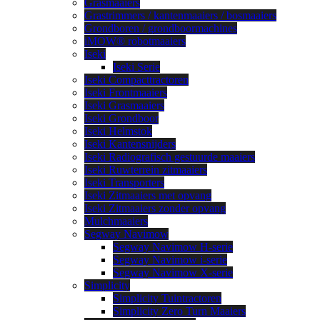
Grasmaaiers
Grastrimmers / kantenmaaiers / bosmaaiers
Grondboren / grondboormachines
iMOW® robotmaaiers
Iseki
Iseki Serie
Iseki Compacttractoren
Iseki Frontmaaiers
Iseki Grasmaaiers
Iseki Grondboor
Iseki Helmstok
Iseki Kantensnijders
Iseki Radiografisch gestuurde maaiers
Iseki Ruwterrein zitmaaiers
Iseki Transporters
Iseki Zitmaaiers met opvang
Iseki Zitmaaiers zonder opvang
Mulchmaaiers
Segway Navimow
Segway Navimow H-serie
Segway Navimow i-serie
Segway Navimow X-serie
Simplicity
Simplicity Tuintractoren
Simplicity Zero Turn Maaiers