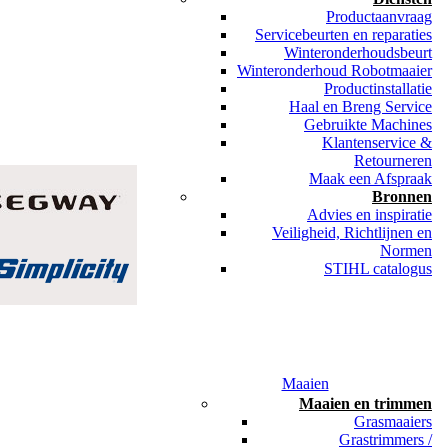
Productaanvraag
Servicebeurten en reparaties
Winteronderhoudsbeurt
Winteronderhoud Robotmaaier
Productinstallatie
Haal en Breng Service
Gebruikte Machines
Klantenservice &
Retourneren
Maak een Afspraak
Bronnen
Advies en inspiratie
Veiligheid, Richtlijnen en
Normen
STIHL catalogus
Maaien
Maaien en trimmen
Grasmaaiers
Grastrimmers /