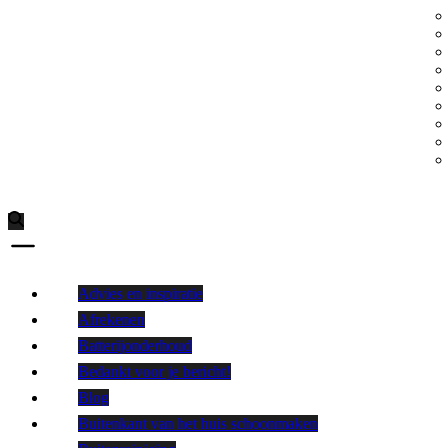
Advies en inspiratie
Afrekenen
Batterijonderhoud
Bedankt voor je bericht!
Blog
Buitenkant van het huis schoonmaken