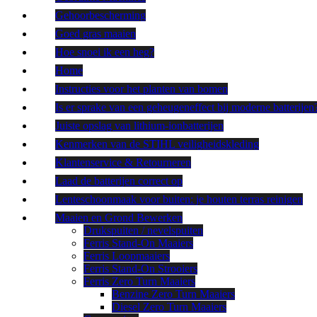
Gehoorbescherming
Goed gras maaien
Hoe snoei ik een heg?
Home
Instructies voor het planten van bomen
Is er sprake van een geheugeneffect bij moderne batterijen
Juiste opslag van lithium-ionbatterijen
Kenmerken van de STIHL veiligheidskleding
Klantenservice & Retourneren
Laad de batterijen correct op
Lenteschoonmaak voor buiten: je houten terras reinigen
Maaien en Grond Bewerken
Drukspuiten / nevelspuiten
Ferris Stand-On Maaiers
Ferris Loopmaaiers
Ferris Stand-On Strooiers
Ferris Zero Turn Maaiers
Benzine Zero Turn Maaiers
Diesel Zero Turn Maaiers