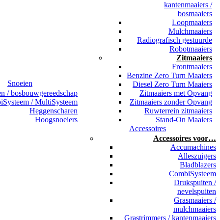
kantenmaaiers /
bosmaaiers
Loopmaaiers
Mulchmaaiers
Radiografisch gestuurde
Robotmaaiers
Zitmaaiers
Frontmaaiers
Benzine Zero Turn Maaiers
Snoeien
Diesel Zero Turn Maaiers
en / bosbouwgereedschap
Zitmaaiers met Opvang
Systeem / MultiSysteem
Zitmaaiers zonder Opvang
Heggenscharen
Ruwterrein zitmaaiers
Hoogsnoeiers
Stand-On Maaiers
Accessoires
Accessoires voor…
Accumachines
Alleszuigers
Bladblazers
CombiSysteem
Drukspuiten /
nevelspuiten
Grasmaaiers /
mulchmaaiers
Grastrimmers / kantenmaaiers