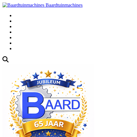
Baardtuinmachines
Fabrieksweg
3, 1271 AK Huizen
035
-5235000
Gebruikte
Over
Ons
Afspraak
Blog
Contact