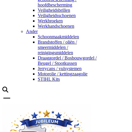
hoofdbescherming
Veiligheidsbrillen
Veiligheidsschoenen
Werkbroeken
Werkhandschoenen
Ander
Schoonmaakmiddelen
Brandstoffen / oliën /
smeermiddelen /
reinigingsmiddelen
Draaggordel / Bosbouwgordel /
Beugel / Stootkussen
Jerrycans / vulsystemen
Motorolie / kettingzaagolie
STIHL Kits