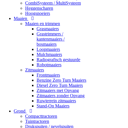
CombiSysteem / MultiSysteem
Heggenscharen
Hoogsnoeiers
Maaien
Maaien en trimmen
Grasmaaiers
Grastrimmers /
kantenmaaiers /
bosmaaiers
Loopmaaiers
Mulchmaaiers
Radiografisch gestuurde
Robotmaaiers
Zitmaaiers
Frontmaaiers
Benzine Zero Turn Maaiers
Diesel Zero Turn Maaiers
Zitmaaiers met Opvang
Zitmaaiers zonder Opvang
Ruwterrein zitmaaiers
Stand-On Maaiers
Grond
Compacttractoren
Tuintractoren
Drukspuiten / nevelspuiten