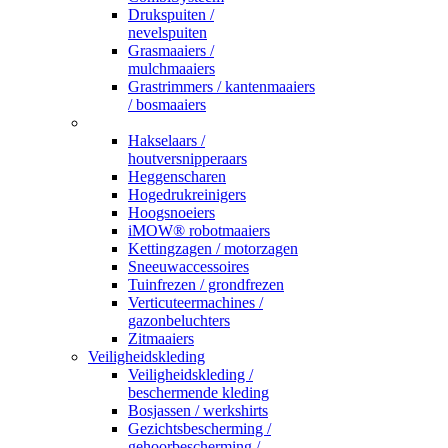
Drukspuiten /
nevelspuiten
Grasmaaiers /
mulchmaaiers
Grastrimmers / kantenmaaiers
/ bosmaaiers
_
Hakselaars /
houtversnipperaars
Heggenscharen
Hogedrukreinigers
Hoogsnoeiers
iMOW® robotmaaiers
Kettingzagen / motorzagen
Sneeuwaccessoires
Tuinfrezen / grondfrezen
Verticuteermachines /
gazonbeluchters
Zitmaaiers
Veiligheidskleding
Veiligheidskleding /
beschermende kleding
Bosjassen / werkshirts
Gezichtsbescherming /
gehoorbescherming /