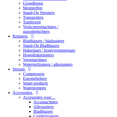
Grondboren
Meststoffen
Stand-On Strooiers
Transporters
Tuinfrezen
Verticuteermachines /
gazonbeluchters
Reinigen
Bladblazers / bladzuigers
Stand-On Bladblazers
Hakselaars / houtversnipperaars
Hogedrukreinigers
Veegmachines
Waterstofzuigers / alleszuigers
Stroom
Compressors
Energiebeheer
Smart products
Waterpompen
Accessoires
Accessoires voor…
Accumachines
Alleszuigers
Bladblazers
CombiSysteem