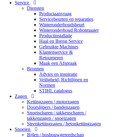
Service
Diensten
Productaanvraag
Servicebeurten en reparaties
Winteronderhoudsbeurt
Winteronderhoud Robotmaaier
Productinstallatie
Haal en Breng Service
Gebruikte Machines
Klantenservice &
Retourneren
Maak een Afspraak
Bronnen
Advies en inspiratie
Veiligheid, Richtlijnen en
Normen
STIHL catalogus
Zagen
Kettingzagen / motorzagen
Doorslijpers / bandenzagen
Snoeischaren / takkenscharen /
takkenzagen / snoeizagen
Steenkettingzagen / betonkettingzagen
Snoeien
Bijlen / bosbouwgereedschap