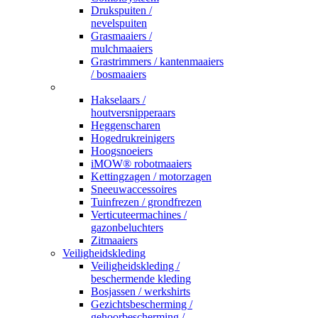
Drukspuiten /
nevelspuiten
Grasmaaiers /
mulchmaaiers
Grastrimmers / kantenmaaiers
/ bosmaaiers
_
Hakselaars /
houtversnipperaars
Heggenscharen
Hogedrukreinigers
Hoogsnoeiers
iMOW® robotmaaiers
Kettingzagen / motorzagen
Sneeuwaccessoires
Tuinfrezen / grondfrezen
Verticuteermachines /
gazonbeluchters
Zitmaaiers
Veiligheidskleding
Veiligheidskleding /
beschermende kleding
Bosjassen / werkshirts
Gezichtsbescherming /
gehoorbescherming /