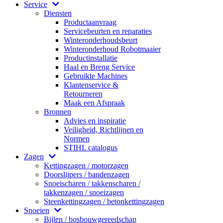
Service
Diensten
Productaanvraag
Servicebeurten en reparaties
Winteronderhoudsbeurt
Winteronderhoud Robotmaaier
Productinstallatie
Haal en Breng Service
Gebruikte Machines
Klantenservice &
Retourneren
Maak een Afspraak
Bronnen
Advies en inspiratie
Veiligheid, Richtlijnen en
Normen
STIHL catalogus
Zagen
Kettingzagen / motorzagen
Doorslijpers / bandenzagen
Snoeischaren / takkenscharen /
takkenzagen / snoeizagen
Steenkettingzagen / betonkettingzagen
Snoeien
Bijlen / bosbouwgereedschap