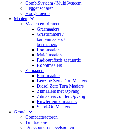
CombiSysteem / MultiSysteem
Heggenscharen
Hoogsnoeiers
Maaien
Maaien en trimmen
Grasmaaiers
Grastrimmers /
kantenmaaiers /
bosmaaiers
Loopmaaiers
Mulchmaaiers
Radiografisch gestuurde
Robotmaaiers
Zitmaaiers
Frontmaaiers
Benzine Zero Turn Maaiers
Diesel Zero Turn Maaiers
Zitmaaiers met Opvang
Zitmaaiers zonder Opvang
Ruwterrein zitmaaiers
Stand-On Maaiers
Grond
Compacttractoren
Tuintractoren
Drukspuiten / nevelspuiten