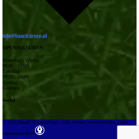
info@baard-groep.nl
OPENINGSUREN:
Maandag - Vrijdag
08:00 - 17:30
Zaterdag
10:00 - 16:00
Zondag
Gesloten
Social
© 2026 Baard Tuinmachines | Alle rechten voorbehouden.
|
Site
ontworpen door
Privacy