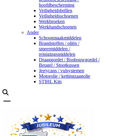
hoofdbescherming
Veiligheidsbrillen
Veiligheidsschoenen
Werkbroeken
Werkhandschoenen
Ander
Schoonmaakmiddelen
Brandstoffen / oliën /
smeermiddelen /
reinigingsmiddelen
Draaggordel / Bosbouwgordel /
Beugel / Stootkussen
Jerrycans / vulsystemen
Motorolie / kettingzaagolie
STIHL Kits