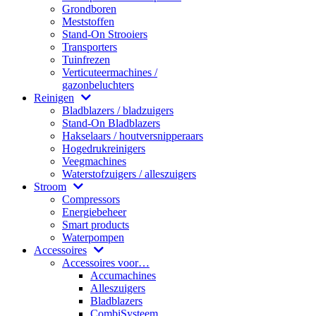
Grondboren
Meststoffen
Stand-On Strooiers
Transporters
Tuinfrezen
Verticuteermachines /
gazonbeluchters
Reinigen
Bladblazers / bladzuigers
Stand-On Bladblazers
Hakselaars / houtversnipperaars
Hogedrukreinigers
Veegmachines
Waterstofzuigers / alleszuigers
Stroom
Compressors
Energiebeheer
Smart products
Waterpompen
Accessoires
Accessoires voor…
Accumachines
Alleszuigers
Bladblazers
CombiSysteem