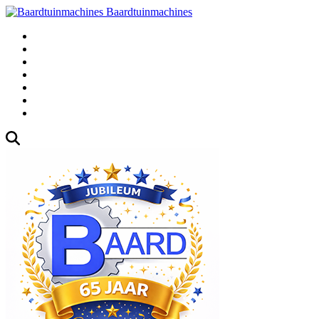
Baardtuinmachines
Fabrieksweg 3, 1271 AK Huizen
035-5235000
Gebruikte
Over Ons
Afspraak
Blog
Contact