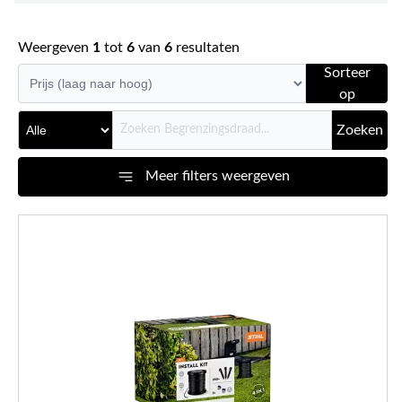
Weergeven
1
tot
6
van
6
resultaten
Sorteer
op
Zoeken
Meer filters weergeven