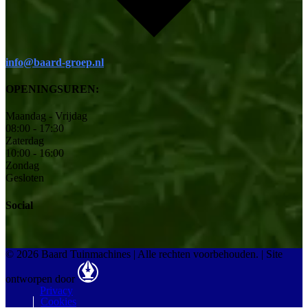
info@baard-groep.nl
OPENINGSUREN:
Maandag - Vrijdag
08:00 - 17:30
Zaterdag
10:00 - 16:00
Zondag
Gesloten
Social
© 2026 Baard Tuinmachines | Alle rechten voorbehouden.
|
Site
ontworpen door
Privacy
Cookies