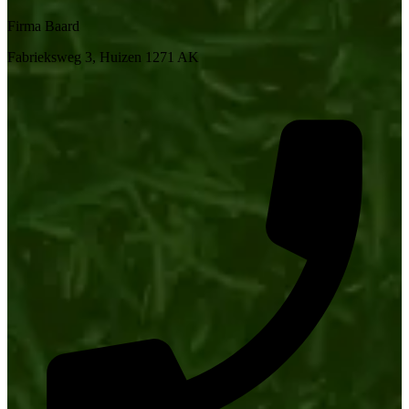
Firma Baard
Fabrieksweg 3, Huizen 1271 AK