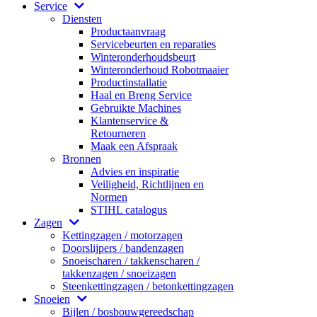
Service
Diensten
Productaanvraag
Servicebeurten en reparaties
Winteronderhoudsbeurt
Winteronderhoud Robotmaaier
Productinstallatie
Haal en Breng Service
Gebruikte Machines
Klantenservice &
Retourneren
Maak een Afspraak
Bronnen
Advies en inspiratie
Veiligheid, Richtlijnen en
Normen
STIHL catalogus
Zagen
Kettingzagen / motorzagen
Doorslijpers / bandenzagen
Snoeischaren / takkenscharen /
takkenzagen / snoeizagen
Steenkettingzagen / betonkettingzagen
Snoeien
Bijlen / bosbouwgereedschap