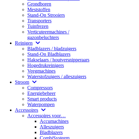
Grondboren
Meststoffen
Stand-On Strooiers
Transporters
Tuinfrezen
Verticuteermachines /
gazonbeluchters
Reinigen
Bladblazers / bladzuigers
Stand-On Bladblazers
Hakselaars / houtversnipperaars
Hogedrukreinigers
Veegmachines
Waterstofzuigers / alleszuigers
Stroom
Compressors
Energiebeheer
Smart products
Waterpompen
Accessoires
Accessoires voor…
Accumachines
Alleszuigers
Bladblazers
CombiSysteem