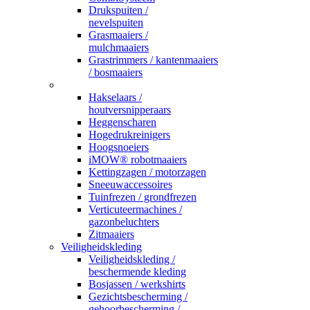
Drukspuiten /
nevelspuiten
Grasmaaiers /
mulchmaaiers
Grastrimmers / kantenmaaiers
/ bosmaaiers
_
Hakselaars /
houtversnipperaars
Heggenscharen
Hogedrukreinigers
Hoogsnoeiers
iMOW® robotmaaiers
Kettingzagen / motorzagen
Sneeuwaccessoires
Tuinfrezen / grondfrezen
Verticuteermachines /
gazonbeluchters
Zitmaaiers
Veiligheidskleding
Veiligheidskleding /
beschermende kleding
Bosjassen / werkshirts
Gezichtsbescherming /
gehoorbescherming /