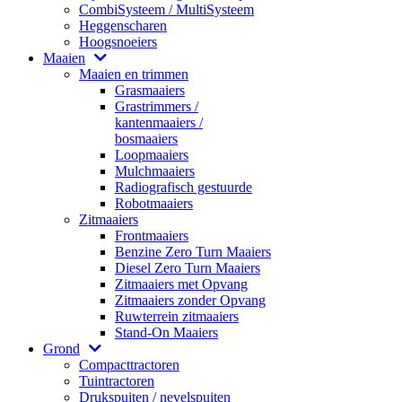
CombiSysteem / MultiSysteem
Heggenscharen
Hoogsnoeiers
Maaien
Maaien en trimmen
Grasmaaiers
Grastrimmers /
kantenmaaiers /
bosmaaiers
Loopmaaiers
Mulchmaaiers
Radiografisch gestuurde
Robotmaaiers
Zitmaaiers
Frontmaaiers
Benzine Zero Turn Maaiers
Diesel Zero Turn Maaiers
Zitmaaiers met Opvang
Zitmaaiers zonder Opvang
Ruwterrein zitmaaiers
Stand-On Maaiers
Grond
Compacttractoren
Tuintractoren
Drukspuiten / nevelspuiten