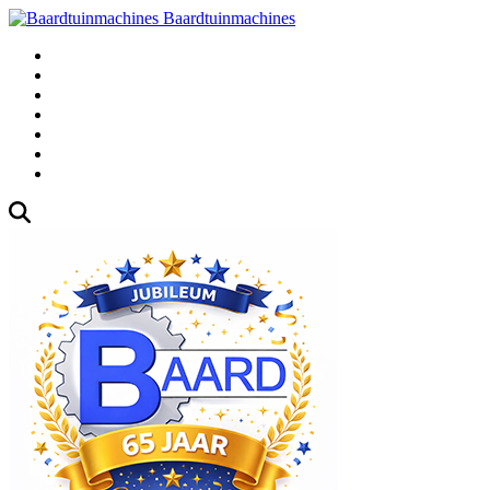
Baardtuinmachines
Fabrieksweg 3, 1271 AK Huizen
035-5235000
Gebruikte
Over Ons
Afspraak
Blog
Contact