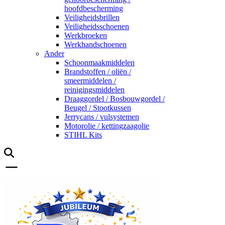
hoofdbescherming
Veiligheidsbrillen
Veiligheidsschoenen
Werkbroeken
Werkhandschoenen
Ander
Schoonmaakmiddelen
Brandstoffen / oliën /
smeermiddelen /
reinigingsmiddelen
Draaggordel / Bosbouwgordel /
Beugel / Stootkussen
Jerrycans / vulsystemen
Motorolie / kettingzaagolie
STIHL Kits