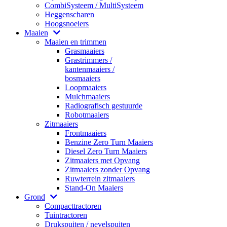
CombiSysteem / MultiSysteem
Heggenscharen
Hoogsnoeiers
Maaien
Maaien en trimmen
Grasmaaiers
Grastrimmers /
kantenmaaiers /
bosmaaiers
Loopmaaiers
Mulchmaaiers
Radiografisch gestuurde
Robotmaaiers
Zitmaaiers
Frontmaaiers
Benzine Zero Turn Maaiers
Diesel Zero Turn Maaiers
Zitmaaiers met Opvang
Zitmaaiers zonder Opvang
Ruwterrein zitmaaiers
Stand-On Maaiers
Grond
Compacttractoren
Tuintractoren
Drukspuiten / nevelspuiten