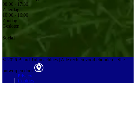
08:00 - 17:30
Zaterdag
10:00 - 16:00
Zondag
Gesloten
Social
© 2026 Baard Tuinmachines | Alle rechten voorbehouden.
|
Site
ontworpen door
Privacy
Cookies