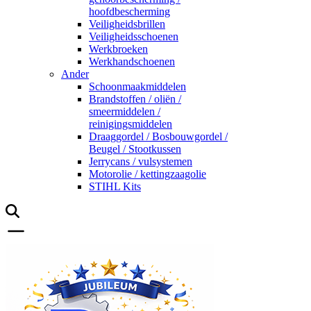
hoofdbescherming
Veiligheidsbrillen
Veiligheidsschoenen
Werkbroeken
Werkhandschoenen
Ander
Schoonmaakmiddelen
Brandstoffen / oliën /
smeermiddelen /
reinigingsmiddelen
Draaggordel / Bosbouwgordel /
Beugel / Stootkussen
Jerrycans / vulsystemen
Motorolie / kettingzaagolie
STIHL Kits