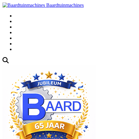
Baardtuinmachines
Fabrieksweg 3, 1271 AK Huizen
035-5235000
Gebruikte
Over Ons
Afspraak
Blog
Contact