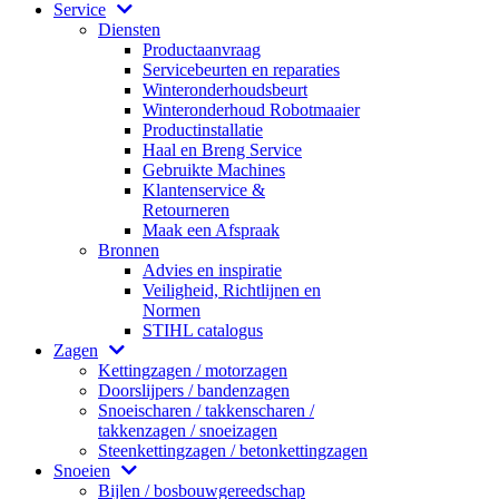
Service
Diensten
Productaanvraag
Servicebeurten en reparaties
Winteronderhoudsbeurt
Winteronderhoud Robotmaaier
Productinstallatie
Haal en Breng Service
Gebruikte Machines
Klantenservice &
Retourneren
Maak een Afspraak
Bronnen
Advies en inspiratie
Veiligheid, Richtlijnen en
Normen
STIHL catalogus
Zagen
Kettingzagen / motorzagen
Doorslijpers / bandenzagen
Snoeischaren / takkenscharen /
takkenzagen / snoeizagen
Steenkettingzagen / betonkettingzagen
Snoeien
Bijlen / bosbouwgereedschap