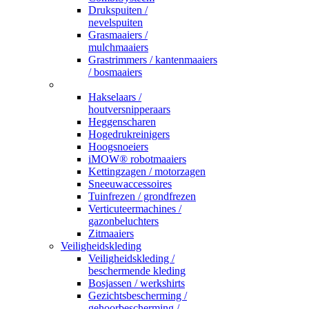
Drukspuiten /
nevelspuiten
Grasmaaiers /
mulchmaaiers
Grastrimmers / kantenmaaiers
/ bosmaaiers
_
Hakselaars /
houtversnipperaars
Heggenscharen
Hogedrukreinigers
Hoogsnoeiers
iMOW® robotmaaiers
Kettingzagen / motorzagen
Sneeuwaccessoires
Tuinfrezen / grondfrezen
Verticuteermachines /
gazonbeluchters
Zitmaaiers
Veiligheidskleding
Veiligheidskleding /
beschermende kleding
Bosjassen / werkshirts
Gezichtsbescherming /
gehoorbescherming /