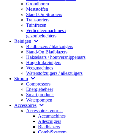
Grondboren
Meststoffen
Stand-On Strooiers
Transporters
Tuinfrezen
Verticuteermachines /
gazonbeluchters
Reinigen
Bladblazers / bladzuigers
Stand-On Bladblazers
Hakselaars / houtversnipperaars
Hogedrukreinigers
Veegmachines
Waterstofzuigers / alleszuigers
Stroom
Compressors
Energiebeheer
Smart products
Waterpompen
Accessoires
Accessoires voor…
Accumachines
Alleszuigers
Bladblazers
CombiSysteem