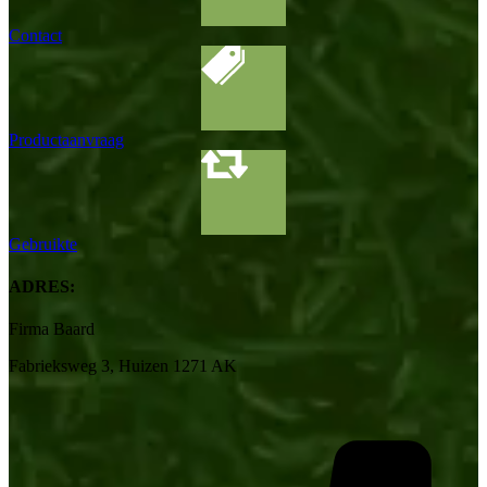
Contact
Productaanvraag
Gebruikte
ADRES:
Firma Baard
Fabrieksweg 3, Huizen 1271 AK