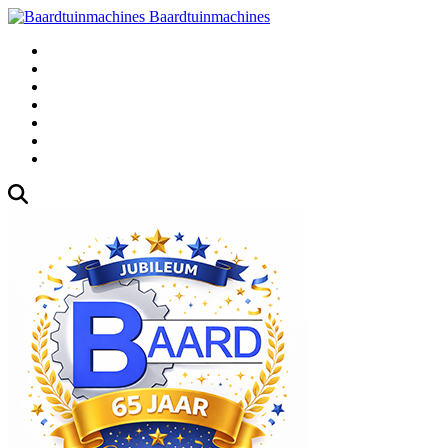
Baardtuinmachines
Fabrieksweg 3, 1271 AK Huizen
035-5235000
Gebruikte
Over Ons
Afspraak
Blog
Contact