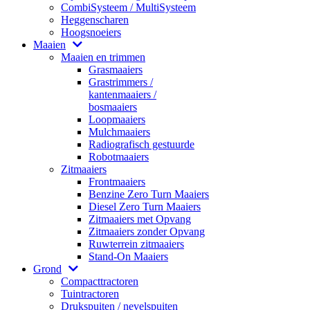
CombiSysteem / MultiSysteem
Heggenscharen
Hoogsnoeiers
Maaien
Maaien en trimmen
Grasmaaiers
Grastrimmers /
kantenmaaiers /
bosmaaiers
Loopmaaiers
Mulchmaaiers
Radiografisch gestuurde
Robotmaaiers
Zitmaaiers
Frontmaaiers
Benzine Zero Turn Maaiers
Diesel Zero Turn Maaiers
Zitmaaiers met Opvang
Zitmaaiers zonder Opvang
Ruwterrein zitmaaiers
Stand-On Maaiers
Grond
Compacttractoren
Tuintractoren
Drukspuiten / nevelspuiten