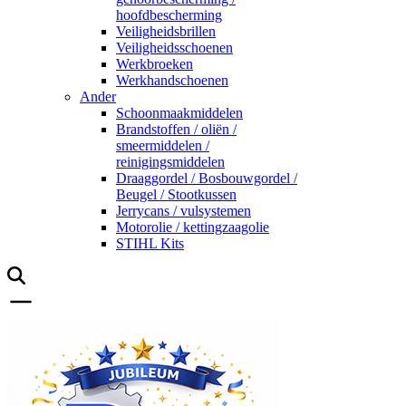
hoofdbescherming
Veiligheidsbrillen
Veiligheidsschoenen
Werkbroeken
Werkhandschoenen
Ander
Schoonmaakmiddelen
Brandstoffen / oliën /
smeermiddelen /
reinigingsmiddelen
Draaggordel / Bosbouwgordel /
Beugel / Stootkussen
Jerrycans / vulsystemen
Motorolie / kettingzaagolie
STIHL Kits