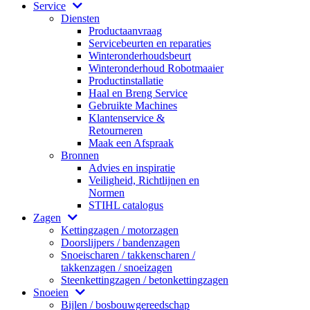
Service
Diensten
Productaanvraag
Servicebeurten en reparaties
Winteronderhoudsbeurt
Winteronderhoud Robotmaaier
Productinstallatie
Haal en Breng Service
Gebruikte Machines
Klantenservice &
Retourneren
Maak een Afspraak
Bronnen
Advies en inspiratie
Veiligheid, Richtlijnen en
Normen
STIHL catalogus
Zagen
Kettingzagen / motorzagen
Doorslijpers / bandenzagen
Snoeischaren / takkenscharen /
takkenzagen / snoeizagen
Steenkettingzagen / betonkettingzagen
Snoeien
Bijlen / bosbouwgereedschap