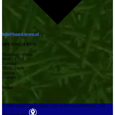
info@baard-groep.nl
OPENINGSUREN:
Maandag - Vrijdag
08:00 - 17:30
Zaterdag
10:00 - 16:00
Zondag
Gesloten
Social
© 2026 Baard Tuinmachines | Alle rechten voorbehouden.
|
Site
ontworpen door