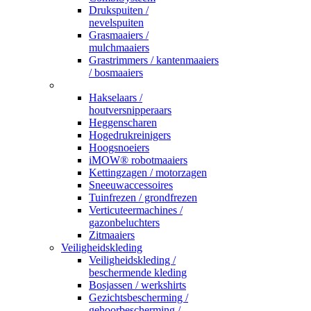
Drukspuiten /
nevelspuiten
Grasmaaiers /
mulchmaaiers
Grastrimmers / kantenmaaiers
/ bosmaaiers
_
Hakselaars /
houtversnipperaars
Heggenscharen
Hogedrukreinigers
Hoogsnoeiers
iMOW® robotmaaiers
Kettingzagen / motorzagen
Sneeuwaccessoires
Tuinfrezen / grondfrezen
Verticuteermachines /
gazonbeluchters
Zitmaaiers
Veiligheidskleding
Veiligheidskleding /
beschermende kleding
Bosjassen / werkshirts
Gezichtsbescherming /
gehoorbescherming /