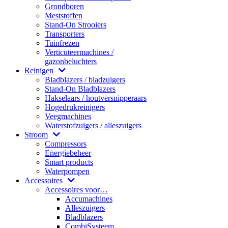
Grondboren
Meststoffen
Stand-On Strooiers
Transporters
Tuinfrezen
Verticuteermachines /
gazonbeluchters
Reinigen
Bladblazers / bladzuigers
Stand-On Bladblazers
Hakselaars / houtversnipperaars
Hogedrukreinigers
Veegmachines
Waterstofzuigers / alleszuigers
Stroom
Compressors
Energiebeheer
Smart products
Waterpompen
Accessoires
Accessoires voor…
Accumachines
Alleszuigers
Bladblazers
CombiSysteem