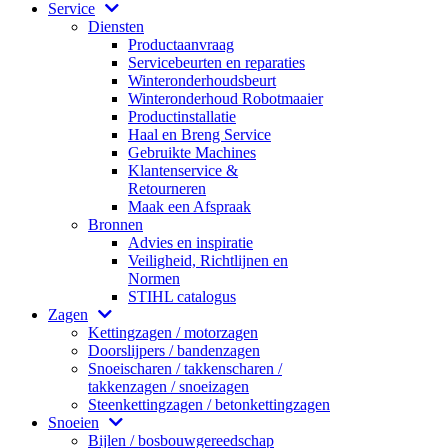
Service
Diensten
Productaanvraag
Servicebeurten en reparaties
Winteronderhoudsbeurt
Winteronderhoud Robotmaaier
Productinstallatie
Haal en Breng Service
Gebruikte Machines
Klantenservice &
Retourneren
Maak een Afspraak
Bronnen
Advies en inspiratie
Veiligheid, Richtlijnen en
Normen
STIHL catalogus
Zagen
Kettingzagen / motorzagen
Doorslijpers / bandenzagen
Snoeischaren / takkenscharen /
takkenzagen / snoeizagen
Steenkettingzagen / betonkettingzagen
Snoeien
Bijlen / bosbouwgereedschap