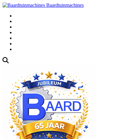
Baardtuinmachines
Fabrieksweg 3, 1271 AK Huizen
035-5235000
Gebruikte
Over Ons
Afspraak
Blog
Contact