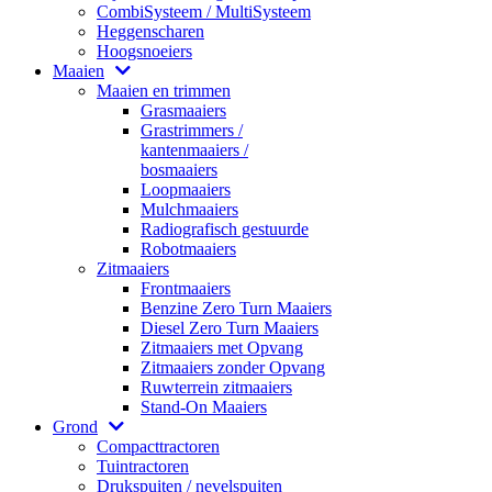
CombiSysteem / MultiSysteem
Heggenscharen
Hoogsnoeiers
Maaien
Maaien en trimmen
Grasmaaiers
Grastrimmers /
kantenmaaiers /
bosmaaiers
Loopmaaiers
Mulchmaaiers
Radiografisch gestuurde
Robotmaaiers
Zitmaaiers
Frontmaaiers
Benzine Zero Turn Maaiers
Diesel Zero Turn Maaiers
Zitmaaiers met Opvang
Zitmaaiers zonder Opvang
Ruwterrein zitmaaiers
Stand-On Maaiers
Grond
Compacttractoren
Tuintractoren
Drukspuiten / nevelspuiten