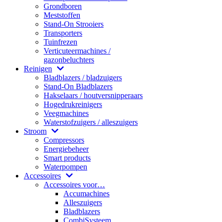
Grondboren
Meststoffen
Stand-On Strooiers
Transporters
Tuinfrezen
Verticuteermachines /
gazonbeluchters
Reinigen
Bladblazers / bladzuigers
Stand-On Bladblazers
Hakselaars / houtversnipperaars
Hogedrukreinigers
Veegmachines
Waterstofzuigers / alleszuigers
Stroom
Compressors
Energiebeheer
Smart products
Waterpompen
Accessoires
Accessoires voor…
Accumachines
Alleszuigers
Bladblazers
CombiSysteem