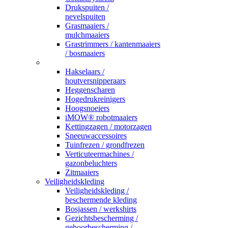
Drukspuiten /
nevelspuiten
Grasmaaiers /
mulchmaaiers
Grastrimmers / kantenmaaiers
/ bosmaaiers
_
Hakselaars /
houtversnipperaars
Heggenscharen
Hogedrukreinigers
Hoogsnoeiers
iMOW® robotmaaiers
Kettingzagen / motorzagen
Sneeuwaccessoires
Tuinfrezen / grondfrezen
Verticuteermachines /
gazonbeluchters
Zitmaaiers
Veiligheidskleding
Veiligheidskleding /
beschermende kleding
Bosjassen / werkshirts
Gezichtsbescherming /
gehoorbescherming /