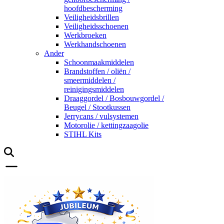
hoofdbescherming
Veiligheidsbrillen
Veiligheidsschoenen
Werkbroeken
Werkhandschoenen
Ander
Schoonmaakmiddelen
Brandstoffen / oliën /
smeermiddelen /
reinigingsmiddelen
Draaggordel / Bosbouwgordel /
Beugel / Stootkussen
Jerrycans / vulsystemen
Motorolie / kettingzaagolie
STIHL Kits