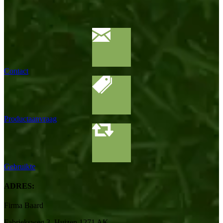
Contact
Productaanvraag
Gebruikte
ADRES:
Firma Baard
Fabrieksweg 3, Huizen 1271 AK