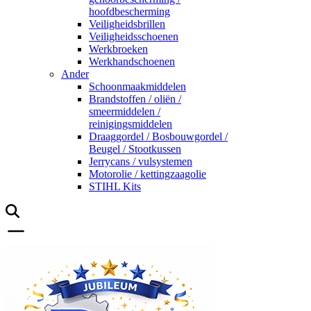
hoofdbescherming
Veiligheidsbrillen
Veiligheidsschoenen
Werkbroeken
Werkhandschoenen
Ander
Schoonmaakmiddelen
Brandstoffen / oliën /
smeermiddelen /
reinigingsmiddelen
Draaggordel / Bosbouwgordel /
Beugel / Stootkussen
Jerrycans / vulsystemen
Motorolie / kettingzaagolie
STIHL Kits