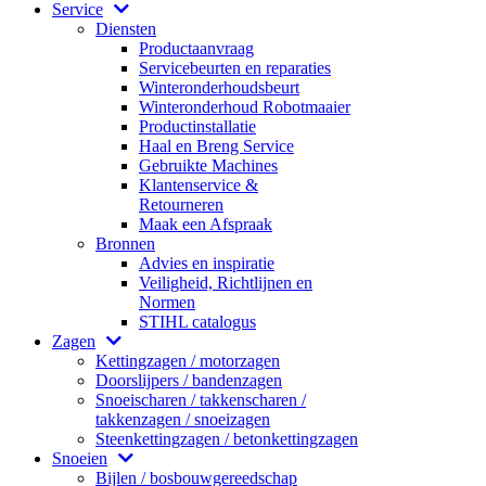
Service
Diensten
Productaanvraag
Servicebeurten en reparaties
Winteronderhoudsbeurt
Winteronderhoud Robotmaaier
Productinstallatie
Haal en Breng Service
Gebruikte Machines
Klantenservice &
Retourneren
Maak een Afspraak
Bronnen
Advies en inspiratie
Veiligheid, Richtlijnen en
Normen
STIHL catalogus
Zagen
Kettingzagen / motorzagen
Doorslijpers / bandenzagen
Snoeischaren / takkenscharen /
takkenzagen / snoeizagen
Steenkettingzagen / betonkettingzagen
Snoeien
Bijlen / bosbouwgereedschap