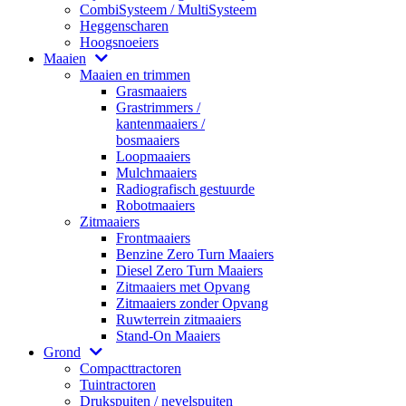
CombiSysteem / MultiSysteem
Heggenscharen
Hoogsnoeiers
Maaien
Maaien en trimmen
Grasmaaiers
Grastrimmers /
kantenmaaiers /
bosmaaiers
Loopmaaiers
Mulchmaaiers
Radiografisch gestuurde
Robotmaaiers
Zitmaaiers
Frontmaaiers
Benzine Zero Turn Maaiers
Diesel Zero Turn Maaiers
Zitmaaiers met Opvang
Zitmaaiers zonder Opvang
Ruwterrein zitmaaiers
Stand-On Maaiers
Grond
Compacttractoren
Tuintractoren
Drukspuiten / nevelspuiten