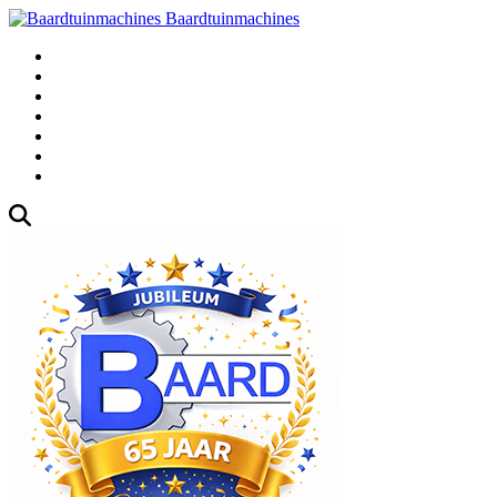
Baardtuinmachines
Fabrieksweg 3, 1271 AK Huizen
035-5235000
Gebruikte
Over Ons
Afspraak
Blog
Contact