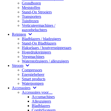
Grondboren
Meststoffen
Stand-On Strooiers
Transporters
Tuinfrezen
Verticuteermachines /
gazonbeluchters
Reinigen
Bladblazers / bladzuigers
Stand-On Bladblazers
Hakselaars / houtversnipperaars
Hogedrukreinigers
Veegmachines
Waterstofzuigers / alleszuigers
Stroom
Compressors
Energiebeheer
Smart products
Waterpompen
Accessoires
Accessoires voor…
Accumachines
Alleszuigers
Bladblazers
CombiSysteem