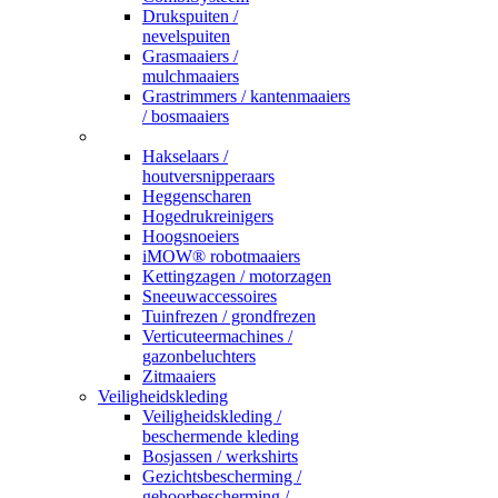
Drukspuiten /
nevelspuiten
Grasmaaiers /
mulchmaaiers
Grastrimmers / kantenmaaiers
/ bosmaaiers
_
Hakselaars /
houtversnipperaars
Heggenscharen
Hogedrukreinigers
Hoogsnoeiers
iMOW® robotmaaiers
Kettingzagen / motorzagen
Sneeuwaccessoires
Tuinfrezen / grondfrezen
Verticuteermachines /
gazonbeluchters
Zitmaaiers
Veiligheidskleding
Veiligheidskleding /
beschermende kleding
Bosjassen / werkshirts
Gezichtsbescherming /
gehoorbescherming /