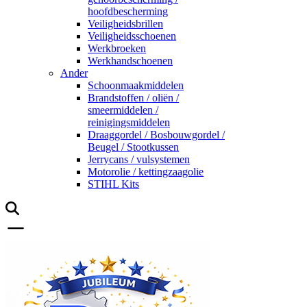
hoofdbescherming
Veiligheidsbrillen
Veiligheidsschoenen
Werkbroeken
Werkhandschoenen
Ander
Schoonmaakmiddelen
Brandstoffen / oliën /
smeermiddelen /
reinigingsmiddelen
Draaggordel / Bosbouwgordel /
Beugel / Stootkussen
Jerrycans / vulsystemen
Motorolie / kettingzaagolie
STIHL Kits