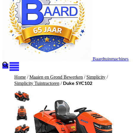
Baardtuinmachines
Home
/
Maaien en Grond Bewerken
/
Simplicity
/
Simplicity Tuintractoren
/
Duke SYC102