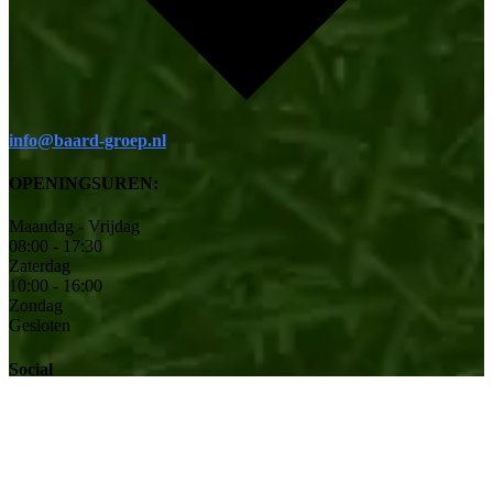
info@baard-groep.nl
OPENINGSUREN:
Maandag - Vrijdag
08:00 - 17:30
Zaterdag
10:00 - 16:00
Zondag
Gesloten
Social
© 2026 Baard Tuinmachines | Alle rechten voorbehouden.
|
Site
ontworpen door