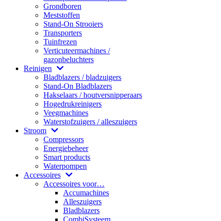
Grondboren
Meststoffen
Stand-On Strooiers
Transporters
Tuinfrezen
Verticuteermachines /
gazonbeluchters
Reinigen
Bladblazers / bladzuigers
Stand-On Bladblazers
Hakselaars / houtversnipperaars
Hogedrukreinigers
Veegmachines
Waterstofzuigers / alleszuigers
Stroom
Compressors
Energiebeheer
Smart products
Waterpompen
Accessoires
Accessoires voor…
Accumachines
Alleszuigers
Bladblazers
CombiSysteem