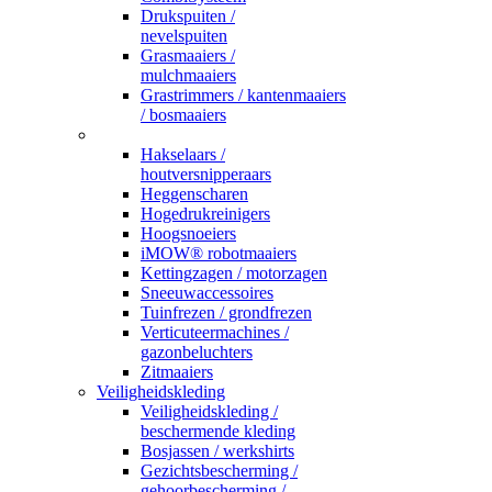
Drukspuiten /
nevelspuiten
Grasmaaiers /
mulchmaaiers
Grastrimmers / kantenmaaiers
/ bosmaaiers
_
Hakselaars /
houtversnipperaars
Heggenscharen
Hogedrukreinigers
Hoogsnoeiers
iMOW® robotmaaiers
Kettingzagen / motorzagen
Sneeuwaccessoires
Tuinfrezen / grondfrezen
Verticuteermachines /
gazonbeluchters
Zitmaaiers
Veiligheidskleding
Veiligheidskleding /
beschermende kleding
Bosjassen / werkshirts
Gezichtsbescherming /
gehoorbescherming /