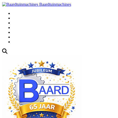
Baardtuinmachines
Fabrieksweg 3, 1271 AK Huizen
035-5235000
Gebruikte
Over Ons
Afspraak
Blog
Contact