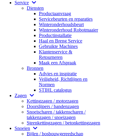
Service
Diensten
Productaanvraag
Servicebeurten en reparaties
Winteronderhoudsbeurt
Winteronderhoud Robotmaaier
Productinstallatie
Haal en Breng Service
Gebruikte Machines
Klantenservice &
Retourneren
Maak een Afspraak
Bronnen
Advies en inspiratie
Veiligheid, Richtlijnen en
Normen
STIHL catalogus
Zagen
Kettingzagen / motorzagen
Doorslijpers / bandenzagen
Snoeischaren / takkenscharen /
takkenzagen / snoeizagen
Steenkettingzagen / betonkettingzagen
Snoeien
Bijlen / bosbouwgereedschap