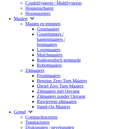
CombiSysteem / MultiSysteem
Heggenscharen
Hoogsnoeiers
Maaien
Maaien en trimmen
Grasmaaiers
Grastrimmers /
kantenmaaiers /
bosmaaiers
Loopmaaiers
Mulchmaaiers
Radiografisch gestuurde
Robotmaaiers
Zitmaaiers
Frontmaaiers
Benzine Zero Turn Maaiers
Diesel Zero Turn Maaiers
Zitmaaiers met Opvang
Zitmaaiers zonder Opvang
Ruwterrein zitmaaiers
Stand-On Maaiers
Grond
Compacttractoren
Tuintractoren
Drukspuiten / nevelspuiten