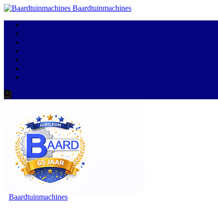
Baardtuinmachines
Baardtuinmachines