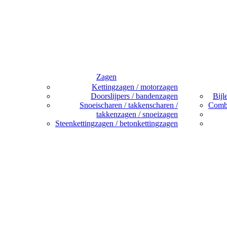
Zagen
Kettingzagen / motorzagen
Doorslijpers / bandenzagen
Bijl
Snoeischaren / takkenscharen /
Combi
takkenzagen / snoeizagen
Steenkettingzagen / betonkettingzagen