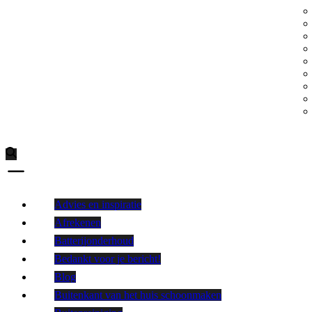
Advies en inspiratie
Afrekenen
Batterijonderhoud
Bedankt voor je bericht!
Blog
Buitenkant van het huis schoonmaken