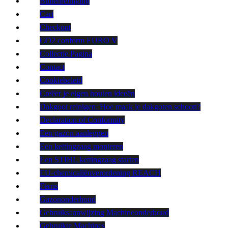
Buitenreiniging
Cart
Checkout
CO2 conform EURO V
Collectie Pagina
Contact
Cookiebeleid
Creëer je eigen houten ideeën
Dakgoot reinigen: Hoe maak je dakgoten schoon?
Declaration of Conformity
Een gazon aanleggen
Een kettingzaag monteren
Een STIHL kettingzaag starten
EU-chemicaliënverordening REACH
Ferris
Gazononderhoud
Gebruiksaanwijzing Machineonderhoud
Gebruikte Machines