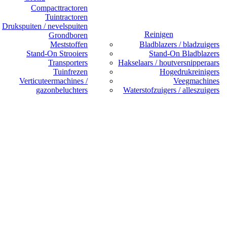
Compacttractoren
Tuintractoren
Drukspuiten / nevelspuiten
Reinigen
Grondboren
Meststoffen
Bladblazers / bladzuigers
Stand-On Strooiers
Stand-On Bladblazers
Transporters
Hakselaars / houtversnipperaars
Tuinfrezen
Hogedrukreinigers
Verticuteermachines /
Veegmachines
gazonbeluchters
Waterstofzuigers / alleszuigers