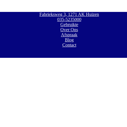
Fabrieksweg 3, 1271 AK Huizen
035-5235000
Gebruikte
Over Ons
Afspraak
Blog
Contact