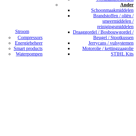
Ander
Schoonmaakmiddelen
Brandstoffen / oliën /
smeermiddelen /
reinigingsmiddelen
Stroom
Draaggordel / Bosbouwgordel /
Compressors
Beugel / Stootkussen
Energiebeheer
Jerrycans / vulsystemen
Smart products
Motorolie / kettingzaagolie
Waterpompen
STIHL Kits