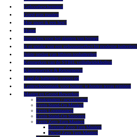
Gehoorbescherming
Goed gras maaien
Hoe snoei ik een heg?
Home
Instructies voor het planten van bomen
Is er sprake van een geheugeneffect bij moderne batterijen
Juiste opslag van lithium-ionbatterijen
Kenmerken van de STIHL veiligheidskleding
Klantenservice & Retourneren
Laad de batterijen correct op
Lenteschoonmaak voor buiten: je houten terras reinigen
Maaien en Grond Bewerken
Drukspuiten / nevelspuiten
Ferris Stand-On Maaiers
Ferris Loopmaaiers
Ferris Stand-On Strooiers
Ferris Zero Turn Maaiers
Benzine Zero Turn Maaiers
Diesel Zero Turn Maaiers