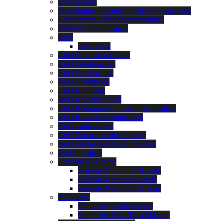
Grasmaaiers
Grastrimmers / kantenmaaiers / bosmaaiers
Grondboren / grondboormachines
iMOW® robotmaaiers
Iseki
Iseki Serie
Iseki Compacttractoren
Iseki Frontmaaiers
Iseki Grasmaaiers
Iseki Grondboor
Iseki Helmstok
Iseki Kantensnijders
Iseki Radiografisch gestuurde maaiers
Iseki Ruwterrein zitmaaiers
Iseki Transporters
Iseki Zitmaaiers met opvang
Iseki Zitmaaiers zonder opvang
Mulchmaaiers
Segway Navimow
Segway Navimow H-serie
Segway Navimow i-serie
Segway Navimow X-serie
Simplicity
Simplicity Tuintractoren
Simplicity Zero Turn Maaiers