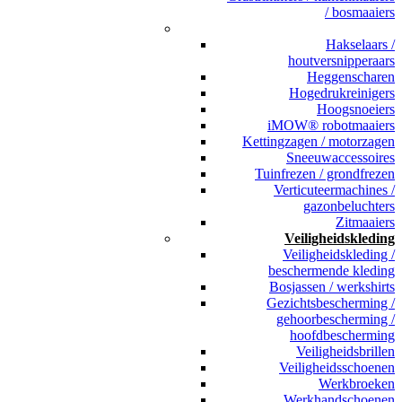
/ bosmaaiers
_
Hakselaars /
houtversnipperaars
Heggenscharen
Hogedrukreinigers
Hoogsnoeiers
iMOW® robotmaaiers
Kettingzagen / motorzagen
Sneeuwaccessoires
Tuinfrezen / grondfrezen
Verticuteermachines /
gazonbeluchters
Zitmaaiers
Veiligheidskleding
Veiligheidskleding /
beschermende kleding
Bosjassen / werkshirts
Gezichtsbescherming /
gehoorbescherming /
hoofdbescherming
Veiligheidsbrillen
Veiligheidsschoenen
Werkbroeken
Werkhandschoenen