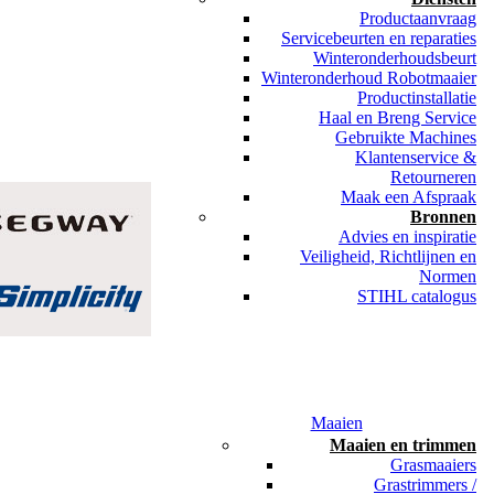
Productaanvraag
Servicebeurten en reparaties
Winteronderhoudsbeurt
Winteronderhoud Robotmaaier
Productinstallatie
Haal en Breng Service
Gebruikte Machines
Klantenservice &
Retourneren
Maak een Afspraak
Bronnen
Advies en inspiratie
Veiligheid, Richtlijnen en
Normen
STIHL catalogus
Maaien
Maaien en trimmen
Grasmaaiers
Grastrimmers /