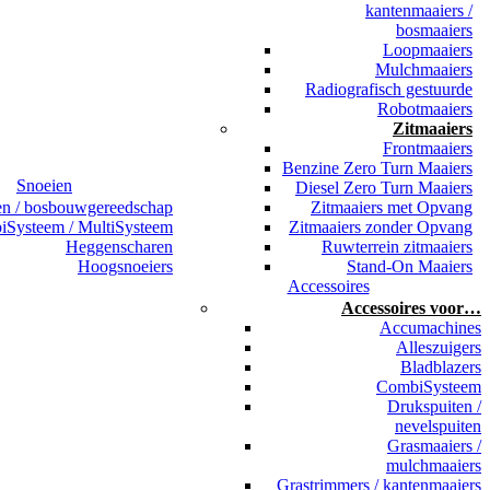
kantenmaaiers /
bosmaaiers
Loopmaaiers
Mulchmaaiers
Radiografisch gestuurde
Robotmaaiers
Zitmaaiers
Frontmaaiers
Benzine Zero Turn Maaiers
Snoeien
Diesel Zero Turn Maaiers
en / bosbouwgereedschap
Zitmaaiers met Opvang
Systeem / MultiSysteem
Zitmaaiers zonder Opvang
Heggenscharen
Ruwterrein zitmaaiers
Hoogsnoeiers
Stand-On Maaiers
Accessoires
Accessoires voor…
Accumachines
Alleszuigers
Bladblazers
CombiSysteem
Drukspuiten /
nevelspuiten
Grasmaaiers /
mulchmaaiers
Grastrimmers / kantenmaaiers