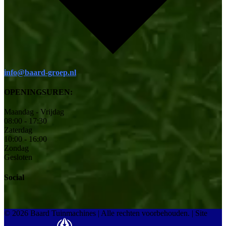
info@baard-groep.nl
OPENINGSUREN:
Maandag - Vrijdag
08:00 - 17:30
Zaterdag
10:00 - 16:00
Zondag
Gesloten
Social
© 2026 Baard Tuinmachines | Alle rechten voorbehouden.
|
Site