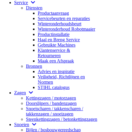
Service
Diensten
Productaanvraag
Servicebeurten en reparaties
Winteronderhoudsbeurt
Winteronderhoud Robotmaaier
Productinstallatie
Haal en Breng Service
Gebruikte Machines
Klantenservice &
Retourneren
Maak een Afspraak
Bronnen
Advies en inspiratie
Veiligheid, Richtlijnen en
Normen
STIHL catalogus
Zagen
Kettingzagen / motorzagen
Doorslijpers / bandenzagen
Snoeischaren / takkenscharen /
takkenzagen / snoeizagen
Steenkettingzagen / betonkettingzagen
Snoeien
Bijlen / bosbouwgereedschap