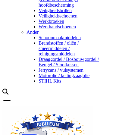
hoofdbescherming
Veiligheidsbrillen
Veiligheidsschoenen
Werkbroeken
Werkhandschoenen
Ander
Schoonmaakmiddelen
Brandstoffen / oliën /
smeermiddelen /
reinigingsmiddelen
Draaggordel / Bosbouwgordel /
Beugel / Stootkussen
Jerrycans / vulsystemen
Motorolie / kettingzaagolie
STIHL Kits