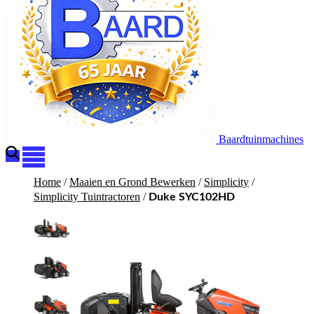
Baardtuinmachines
Home
/
Maaien en Grond Bewerken
/
Simplicity
/
Simplicity Tuintractoren
/
Duke SYC102HD