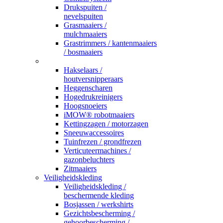
Drukspuiten /
nevelspuiten
Grasmaaiers /
mulchmaaiers
Grastrimmers / kantenmaaiers
/ bosmaaiers
_
Hakselaars /
houtversnipperaars
Heggenscharen
Hogedrukreinigers
Hoogsnoeiers
iMOW® robotmaaiers
Kettingzagen / motorzagen
Sneeuwaccessoires
Tuinfrezen / grondfrezen
Verticuteermachines /
gazonbeluchters
Zitmaaiers
Veiligheidskleding
Veiligheidskleding /
beschermende kleding
Bosjassen / werkshirts
Gezichtsbescherming /
gehoorbescherming /