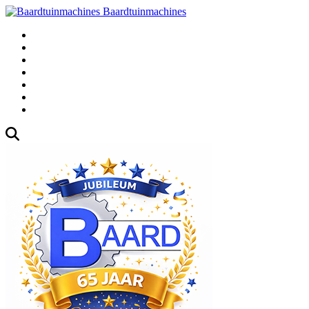
Baardtuinmachines
Fabrieksweg 3, 1271 AK Huizen
035-5235000
Gebruikte
Over Ons
Afspraak
Blog
Contact