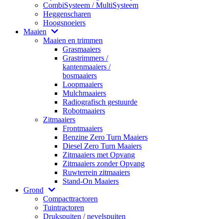
CombiSysteem / MultiSysteem
Heggenscharen
Hoogsnoeiers
Maaien
Maaien en trimmen
Grasmaaiers
Grastrimmers /
kantenmaaiers /
bosmaaiers
Loopmaaiers
Mulchmaaiers
Radiografisch gestuurde
Robotmaaiers
Zitmaaiers
Frontmaaiers
Benzine Zero Turn Maaiers
Diesel Zero Turn Maaiers
Zitmaaiers met Opvang
Zitmaaiers zonder Opvang
Ruwterrein zitmaaiers
Stand-On Maaiers
Grond
Compacttractoren
Tuintractoren
Drukspuiten / nevelspuiten