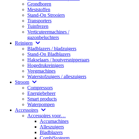
Grondboren
Meststoffen
Stand-On Strooiers
Transporters
Tuinfrezen
Verticuteermachines /
gazonbeluchters
Reinigen
Bladblazers / bladzuigers
Stand-On Bladblazers
Hakselaars / houtversnipperaars
Hogedrukreinigers
Veegmachines
Waterstofzuigers / alleszuigers
Stroom
Compressors
Energiebeheer
Smart products
Waterpompen
Accessoires
Accessoires voor…
Accumachines
Alleszuigers
Bladblazers
CombiSysteem