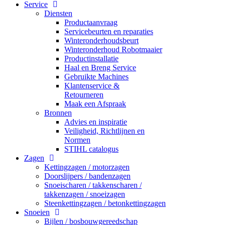
Service
Diensten
Productaanvraag
Servicebeurten en reparaties
Winteronderhoudsbeurt
Winteronderhoud Robotmaaier
Productinstallatie
Haal en Breng Service
Gebruikte Machines
Klantenservice &
Retourneren
Maak een Afspraak
Bronnen
Advies en inspiratie
Veiligheid, Richtlijnen en
Normen
STIHL catalogus
Zagen
Kettingzagen / motorzagen
Doorslijpers / bandenzagen
Snoeischaren / takkenscharen /
takkenzagen / snoeizagen
Steenkettingzagen / betonkettingzagen
Snoeien
Bijlen / bosbouwgereedschap