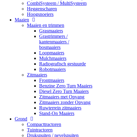
CombiSysteem / MultiSysteem
Heggenscharen
Hoogsnoeiers
Maaien
Maaien en trimmen
Grasmaaiers
Grastrimmers /
kantenmaaiers /
bosmaaiers
Loopmaaiers
Mulchmaaiers
Radiografisch gestuurde
Robotmaaiers
Zitmaaiers
Frontmaaiers
Benzine Zero Turn Maaiers
Diesel Zero Turn Maaiers
Zitmaaiers met Opvang
Zitmaaiers zonder Opvang
Ruwterrein zitmaaiers
Stand-On Maaiers
Grond
Compacttractoren
Tuintractoren
Drukspuiten / nevelspuiten