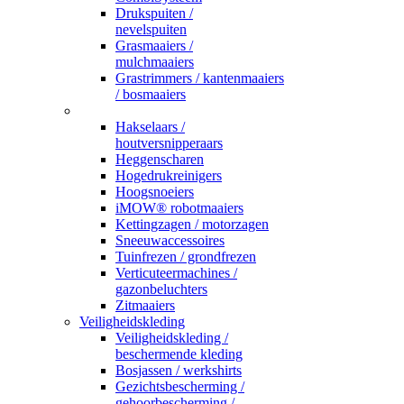
Drukspuiten /
nevelspuiten
Grasmaaiers /
mulchmaaiers
Grastrimmers / kantenmaaiers
/ bosmaaiers
_
Hakselaars /
houtversnipperaars
Heggenscharen
Hogedrukreinigers
Hoogsnoeiers
iMOW® robotmaaiers
Kettingzagen / motorzagen
Sneeuwaccessoires
Tuinfrezen / grondfrezen
Verticuteermachines /
gazonbeluchters
Zitmaaiers
Veiligheidskleding
Veiligheidskleding /
beschermende kleding
Bosjassen / werkshirts
Gezichtsbescherming /
gehoorbescherming /