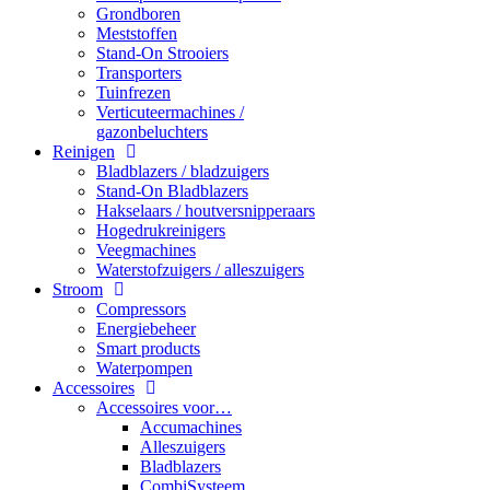
Grondboren
Meststoffen
Stand-On Strooiers
Transporters
Tuinfrezen
Verticuteermachines /
gazonbeluchters
Reinigen
Bladblazers / bladzuigers
Stand-On Bladblazers
Hakselaars / houtversnipperaars
Hogedrukreinigers
Veegmachines
Waterstofzuigers / alleszuigers
Stroom
Compressors
Energiebeheer
Smart products
Waterpompen
Accessoires
Accessoires voor…
Accumachines
Alleszuigers
Bladblazers
CombiSysteem