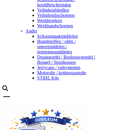
hoofdbescherming
Veiligheidsbrillen
Veiligheidsschoenen
Werkbroeken
Werkhandschoenen
Ander
Schoonmaakmiddelen
Brandstoffen / oliën /
smeermiddelen /
reinigingsmiddelen
Draaggordel / Bosbouwgordel /
Beugel / Stootkussen
Jerrycans / vulsystemen
Motorolie / kettingzaagolie
STIHL Kits