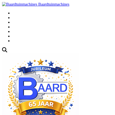
Baardtuinmachines
Fabrieksweg 3, 1271 AK Huizen
035-5235000
Gebruikte
Over Ons
Afspraak
Blog
Contact