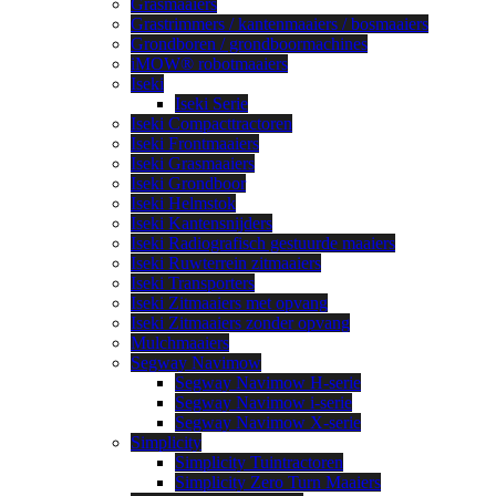
Grasmaaiers
Grastrimmers / kantenmaaiers / bosmaaiers
Grondboren / grondboormachines
iMOW® robotmaaiers
Iseki
Iseki Serie
Iseki Compacttractoren
Iseki Frontmaaiers
Iseki Grasmaaiers
Iseki Grondboor
Iseki Helmstok
Iseki Kantensnijders
Iseki Radiografisch gestuurde maaiers
Iseki Ruwterrein zitmaaiers
Iseki Transporters
Iseki Zitmaaiers met opvang
Iseki Zitmaaiers zonder opvang
Mulchmaaiers
Segway Navimow
Segway Navimow H-serie
Segway Navimow i-serie
Segway Navimow X-serie
Simplicity
Simplicity Tuintractoren
Simplicity Zero Turn Maaiers