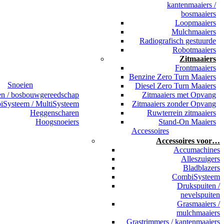
kantenmaaiers /
bosmaaiers
Loopmaaiers
Mulchmaaiers
Radiografisch gestuurde
Robotmaaiers
Zitmaaiers
Frontmaaiers
Benzine Zero Turn Maaiers
Snoeien
Diesel Zero Turn Maaiers
en / bosbouwgereedschap
Zitmaaiers met Opvang
Systeem / MultiSysteem
Zitmaaiers zonder Opvang
Heggenscharen
Ruwterrein zitmaaiers
Hoogsnoeiers
Stand-On Maaiers
Accessoires
Accessoires voor…
Accumachines
Alleszuigers
Bladblazers
CombiSysteem
Drukspuiten /
nevelspuiten
Grasmaaiers /
mulchmaaiers
Grastrimmers / kantenmaaiers