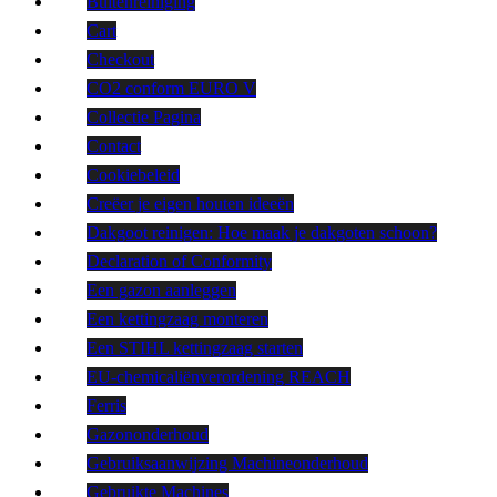
Buitenreiniging
Cart
Checkout
CO2 conform EURO V
Collectie Pagina
Contact
Cookiebeleid
Creëer je eigen houten ideeën
Dakgoot reinigen: Hoe maak je dakgoten schoon?
Declaration of Conformity
Een gazon aanleggen
Een kettingzaag monteren
Een STIHL kettingzaag starten
EU-chemicaliënverordening REACH
Ferris
Gazononderhoud
Gebruiksaanwijzing Machineonderhoud
Gebruikte Machines