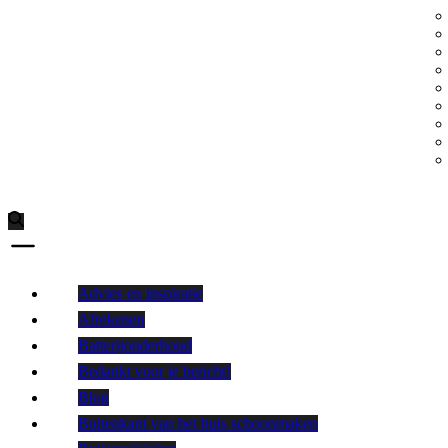
Advies en inspiratie
Afrekenen
Batterijonderhoud
Bedankt voor je bericht!
Blog
Buitenkant van het huis schoonmaken