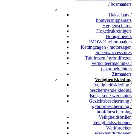
/ bosmaaiers
_
Hakselaars /
houtversnipperaars
Heggenscharen
Hogedrukreinigers
Hoogsnoeiers
iMOW® robotmaaiers
Kettingzagen / motorzagen
Sneeuwaccessoires
Tuinfrezen / grondfrezen
Verticuteermachines /
gazonbeluchters
Zitmaaiers
Veiligheidskleding
Veiligheidskleding /
beschermende kleding
Bosjassen / werkshirts
Gezichtsbescherming /
gehoorbescherming /
hoofdbescherming
Veiligheidsbrillen
Veiligheidsschoenen
Werkbroeken
Werkhandschoenen