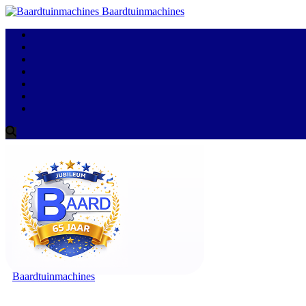
Baardtuinmachines
Baardtuinmachines