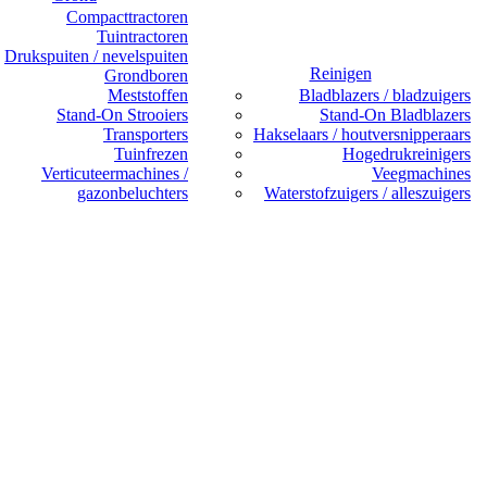
Compacttractoren
Tuintractoren
Drukspuiten / nevelspuiten
Reinigen
Grondboren
Meststoffen
Bladblazers / bladzuigers
Stand-On Strooiers
Stand-On Bladblazers
Transporters
Hakselaars / houtversnipperaars
Tuinfrezen
Hogedrukreinigers
Verticuteermachines /
Veegmachines
gazonbeluchters
Waterstofzuigers / alleszuigers