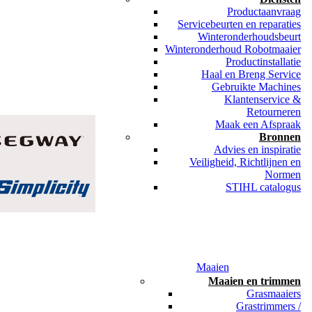
Productaanvraag
Servicebeurten en reparaties
Winteronderhoudsbeurt
Winteronderhoud Robotmaaier
Productinstallatie
Haal en Breng Service
Gebruikte Machines
Klantenservice &
Retourneren
Maak een Afspraak
Bronnen
Advies en inspiratie
Veiligheid, Richtlijnen en
Normen
STIHL catalogus
Maaien
Maaien en trimmen
Grasmaaiers
Grastrimmers /