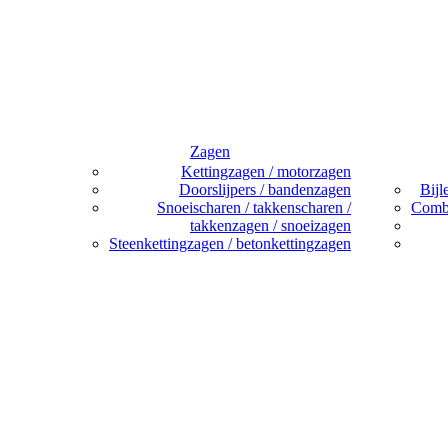
Zagen
Kettingzagen / motorzagen
Doorslijpers / bandenzagen
Bijl
Snoeischaren / takkenscharen /
Combi
takkenzagen / snoeizagen
Steenkettingzagen / betonkettingzagen