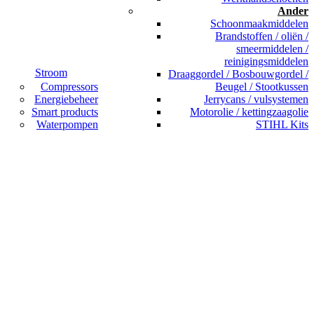
Ander
Schoonmaakmiddelen
Brandstoffen / oliën /
smeermiddelen /
reinigingsmiddelen
Stroom
Draaggordel / Bosbouwgordel /
Compressors
Beugel / Stootkussen
Energiebeheer
Jerrycans / vulsystemen
Smart products
Motorolie / kettingzaagolie
Waterpompen
STIHL Kits