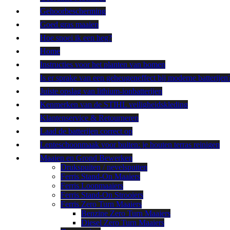
Gehoorbescherming
Goed gras maaien
Hoe snoei ik een heg?
Home
Instructies voor het planten van bomen
Is er sprake van een geheugeneffect bij moderne batterijen
Juiste opslag van lithium-ionbatterijen
Kenmerken van de STIHL veiligheidskleding
Klantenservice & Retourneren
Laad de batterijen correct op
Lenteschoonmaak voor buiten: je houten terras reinigen
Maaien en Grond Bewerken
Drukspuiten / nevelspuiten
Ferris Stand-On Maaiers
Ferris Loopmaaiers
Ferris Stand-On Strooiers
Ferris Zero Turn Maaiers
Benzine Zero Turn Maaiers
Diesel Zero Turn Maaiers