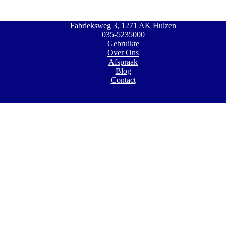
Fabrieksweg 3, 1271 AK Huizen
035-5235000
Gebruikte
Over Ons
Afspraak
Blog
Contact