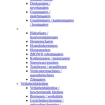
Drukspuiten /
nevelspuiten
Grasmaaiers /
mulchmaaiers
Grastrimmers / kantenmaaiers
/ bosmaaiers
_
Hakselaars /
houtversnipperaars
Heggenscharen
Hogedrukreinigers
Hoogsnoeiers
iMOW® robotmaaiers
Kettingzagen / motorzagen
Sneeuwaccessoires
Tuinfrezen / grondfrezen
Verticuteermachines /
gazonbeluchters
Zitmaaiers
Veiligheidskleding
Veiligheidskleding /
beschermende kleding
Bosjassen / werkshirts
Gezichtsbescherming /
gehoorbescherming /