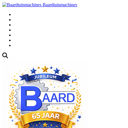
Baardtuinmachines
Fabrieksweg 3, 1271 AK Huizen
035-5235000
Gebruikte
Over Ons
Afspraak
Blog
Contact