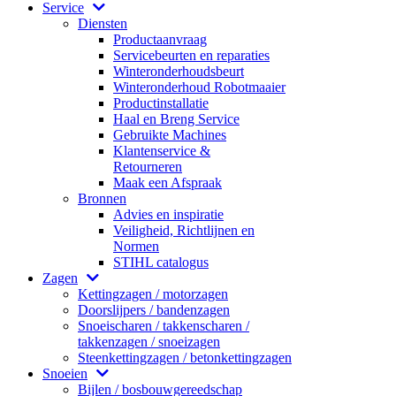
Service
Diensten
Productaanvraag
Servicebeurten en reparaties
Winteronderhoudsbeurt
Winteronderhoud Robotmaaier
Productinstallatie
Haal en Breng Service
Gebruikte Machines
Klantenservice &
Retourneren
Maak een Afspraak
Bronnen
Advies en inspiratie
Veiligheid, Richtlijnen en
Normen
STIHL catalogus
Zagen
Kettingzagen / motorzagen
Doorslijpers / bandenzagen
Snoeischaren / takkenscharen /
takkenzagen / snoeizagen
Steenkettingzagen / betonkettingzagen
Snoeien
Bijlen / bosbouwgereedschap