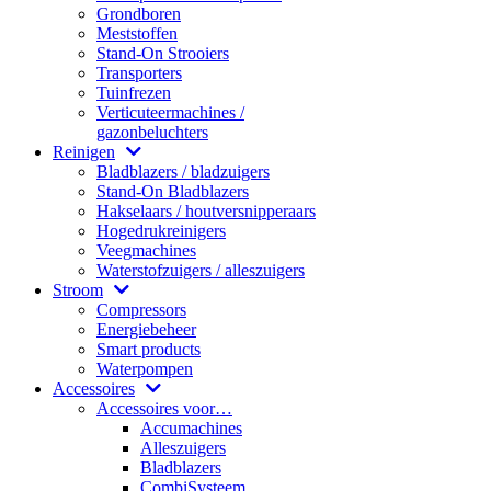
Grondboren
Meststoffen
Stand-On Strooiers
Transporters
Tuinfrezen
Verticuteermachines /
gazonbeluchters
Reinigen
Bladblazers / bladzuigers
Stand-On Bladblazers
Hakselaars / houtversnipperaars
Hogedrukreinigers
Veegmachines
Waterstofzuigers / alleszuigers
Stroom
Compressors
Energiebeheer
Smart products
Waterpompen
Accessoires
Accessoires voor…
Accumachines
Alleszuigers
Bladblazers
CombiSysteem