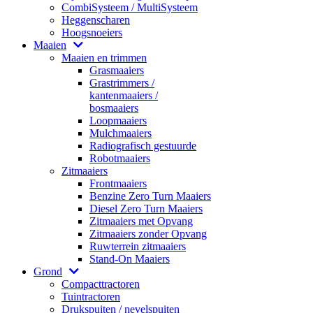
CombiSysteem / MultiSysteem
Heggenscharen
Hoogsnoeiers
Maaien
Maaien en trimmen
Grasmaaiers
Grastrimmers /
kantenmaaiers /
bosmaaiers
Loopmaaiers
Mulchmaaiers
Radiografisch gestuurde
Robotmaaiers
Zitmaaiers
Frontmaaiers
Benzine Zero Turn Maaiers
Diesel Zero Turn Maaiers
Zitmaaiers met Opvang
Zitmaaiers zonder Opvang
Ruwterrein zitmaaiers
Stand-On Maaiers
Grond
Compacttractoren
Tuintractoren
Drukspuiten / nevelspuiten