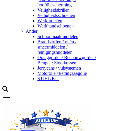
hoofdbescherming
Veiligheidsbrillen
Veiligheidsschoenen
Werkbroeken
Werkhandschoenen
Ander
Schoonmaakmiddelen
Brandstoffen / oliën /
smeermiddelen /
reinigingsmiddelen
Draaggordel / Bosbouwgordel /
Beugel / Stootkussen
Jerrycans / vulsystemen
Motorolie / kettingzaagolie
STIHL Kits