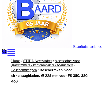
Baardtuinmachines
Home
/
STIHL Accessoires
/
Accessoires voor
grastrimmers / kantenmaaiers / bosmaaiers
/
Beschermkappen
/
Beschermkap, voor
cirkelzaagbladen, Ø 225 mm voor FS 350, 380,
460