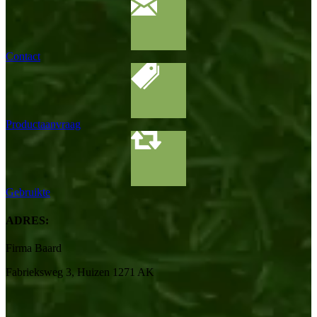
Contact
Productaanvraag
Gebruikte
ADRES:
Firma Baard
Fabrieksweg 3, Huizen 1271 AK