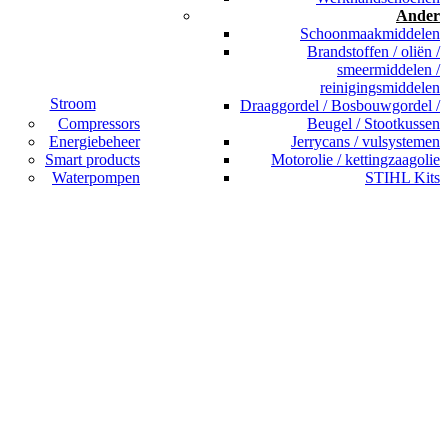
Ander
Schoonmaakmiddelen
Brandstoffen / oliën /
smeermiddelen /
reinigingsmiddelen
Stroom
Draaggordel / Bosbouwgordel /
Compressors
Beugel / Stootkussen
Energiebeheer
Jerrycans / vulsystemen
Smart products
Motorolie / kettingzaagolie
Waterpompen
STIHL Kits