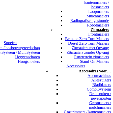
kantenmaaiers /
bosmaaiers
Loopmaaiers
Mulchmaaiers
Radiografisch gestuurde
Robotmaaiers
Zitmaaiers
Frontmaaiers
Benzine Zero Turn Maaiers
Snoeien
Diesel Zero Turn Maaiers
en / bosbouwgereedschap
Zitmaaiers met Opvang
Systeem / MultiSysteem
Zitmaaiers zonder Opvang
Heggenscharen
Ruwterrein zitmaaiers
Hoogsnoeiers
Stand-On Maaiers
Accessoires
Accessoires voor…
Accumachines
Alleszuigers
Bladblazers
CombiSysteem
Drukspuiten /
nevelspuiten
Grasmaaiers /
mulchmaaiers
Grastrimmers / kantenmaaiers