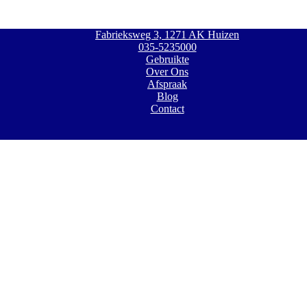
Fabrieksweg 3, 1271 AK Huizen
035-5235000
Gebruikte
Over Ons
Afspraak
Blog
Contact