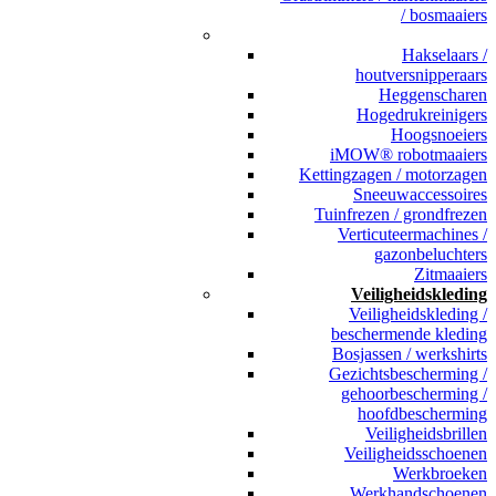
/ bosmaaiers
_
Hakselaars /
houtversnipperaars
Heggenscharen
Hogedrukreinigers
Hoogsnoeiers
iMOW® robotmaaiers
Kettingzagen / motorzagen
Sneeuwaccessoires
Tuinfrezen / grondfrezen
Verticuteermachines /
gazonbeluchters
Zitmaaiers
Veiligheidskleding
Veiligheidskleding /
beschermende kleding
Bosjassen / werkshirts
Gezichtsbescherming /
gehoorbescherming /
hoofdbescherming
Veiligheidsbrillen
Veiligheidsschoenen
Werkbroeken
Werkhandschoenen