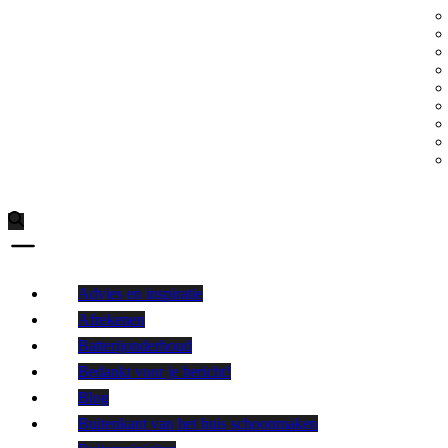
Advies en inspiratie
Afrekenen
Batterijonderhoud
Bedankt voor je bericht!
Blog
Buitenkant van het huis schoonmaken