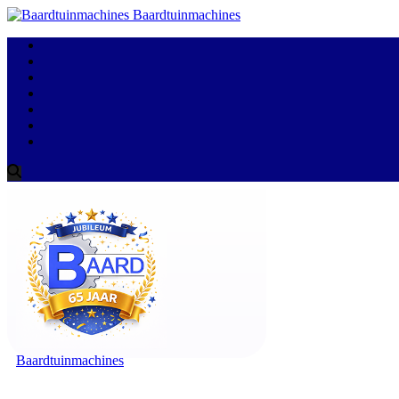
Baardtuinmachines
Baardtuinmachines