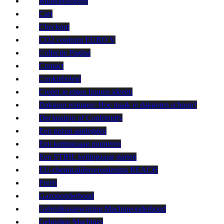
Buitenreiniging
Cart
Checkout
CO2 conform EURO V
Collectie Pagina
Contact
Cookiebeleid
Creëer je eigen houten ideeën
Dakgoot reinigen: Hoe maak je dakgoten schoon?
Declaration of Conformity
Een gazon aanleggen
Een kettingzaag monteren
Een STIHL kettingzaag starten
EU-chemicaliënverordening REACH
Ferris
Gazononderhoud
Gebruiksaanwijzing Machineonderhoud
Gebruikte Machines