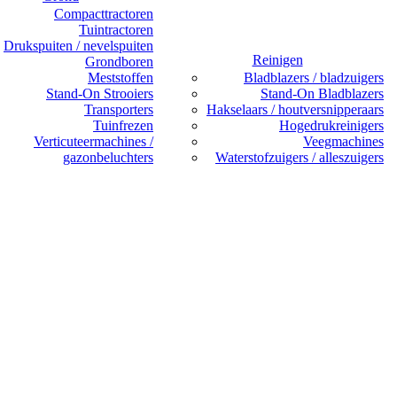
Compacttractoren
Tuintractoren
Drukspuiten / nevelspuiten
Reinigen
Grondboren
Meststoffen
Bladblazers / bladzuigers
Stand-On Strooiers
Stand-On Bladblazers
Transporters
Hakselaars / houtversnipperaars
Tuinfrezen
Hogedrukreinigers
Verticuteermachines /
Veegmachines
gazonbeluchters
Waterstofzuigers / alleszuigers