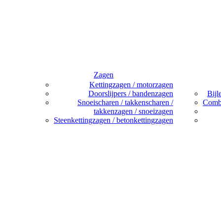
Zagen
Kettingzagen / motorzagen
Doorslijpers / bandenzagen
Bijl
Snoeischaren / takkenscharen /
Combi
takkenzagen / snoeizagen
Steenkettingzagen / betonkettingzagen