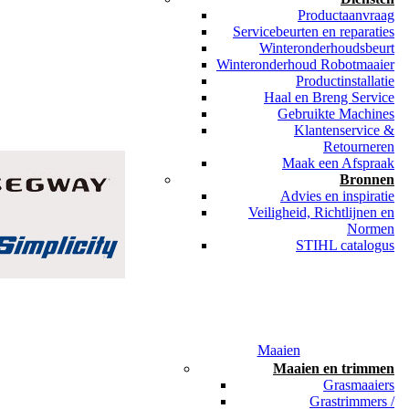
Productaanvraag
Servicebeurten en reparaties
Winteronderhoudsbeurt
Winteronderhoud Robotmaaier
Productinstallatie
Haal en Breng Service
Gebruikte Machines
Klantenservice &
Retourneren
Maak een Afspraak
Bronnen
Advies en inspiratie
Veiligheid, Richtlijnen en
Normen
STIHL catalogus
Maaien
Maaien en trimmen
Grasmaaiers
Grastrimmers /