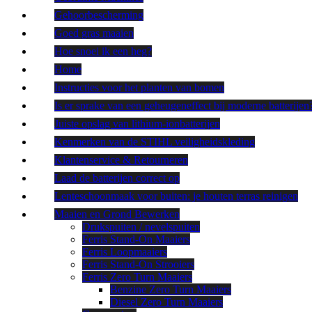
Gehoorbescherming
Goed gras maaien
Hoe snoei ik een heg?
Home
Instructies voor het planten van bomen
Is er sprake van een geheugeneffect bij moderne batterijen
Juiste opslag van lithium-ionbatterijen
Kenmerken van de STIHL veiligheidskleding
Klantenservice & Retourneren
Laad de batterijen correct op
Lenteschoonmaak voor buiten: je houten terras reinigen
Maaien en Grond Bewerken
Drukspuiten / nevelspuiten
Ferris Stand-On Maaiers
Ferris Loopmaaiers
Ferris Stand-On Strooiers
Ferris Zero Turn Maaiers
Benzine Zero Turn Maaiers
Diesel Zero Turn Maaiers