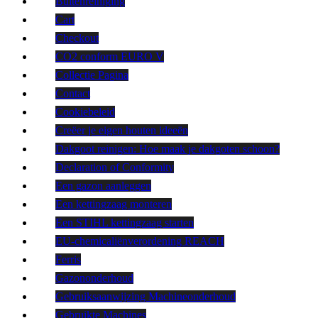
Buitenreiniging
Cart
Checkout
CO2 conform EURO V
Collectie Pagina
Contact
Cookiebeleid
Creëer je eigen houten ideeën
Dakgoot reinigen: Hoe maak je dakgoten schoon?
Declaration of Conformity
Een gazon aanleggen
Een kettingzaag monteren
Een STIHL kettingzaag starten
EU-chemicaliënverordening REACH
Ferris
Gazononderhoud
Gebruiksaanwijzing Machineonderhoud
Gebruikte Machines