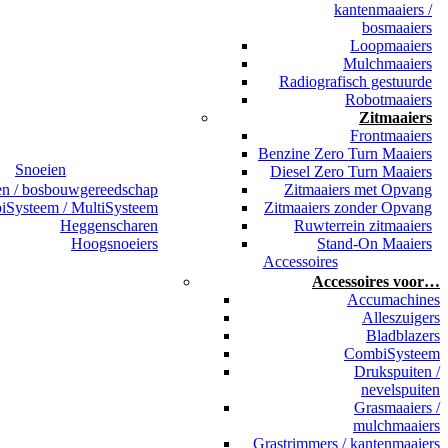
kantenmaaiers /
bosmaaiers
Loopmaaiers
Mulchmaaiers
Radiografisch gestuurde
Robotmaaiers
Zitmaaiers
Frontmaaiers
Benzine Zero Turn Maaiers
Snoeien
Diesel Zero Turn Maaiers
en / bosbouwgereedschap
Zitmaaiers met Opvang
Systeem / MultiSysteem
Zitmaaiers zonder Opvang
Heggenscharen
Ruwterrein zitmaaiers
Hoogsnoeiers
Stand-On Maaiers
Accessoires
Accessoires voor…
Accumachines
Alleszuigers
Bladblazers
CombiSysteem
Drukspuiten /
nevelspuiten
Grasmaaiers /
mulchmaaiers
Grastrimmers / kantenmaaiers