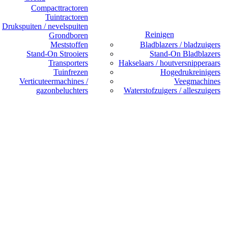
Compacttractoren
Tuintractoren
Drukspuiten / nevelspuiten
Reinigen
Grondboren
Meststoffen
Bladblazers / bladzuigers
Stand-On Strooiers
Stand-On Bladblazers
Transporters
Hakselaars / houtversnipperaars
Tuinfrezen
Hogedrukreinigers
Verticuteermachines /
Veegmachines
gazonbeluchters
Waterstofzuigers / alleszuigers