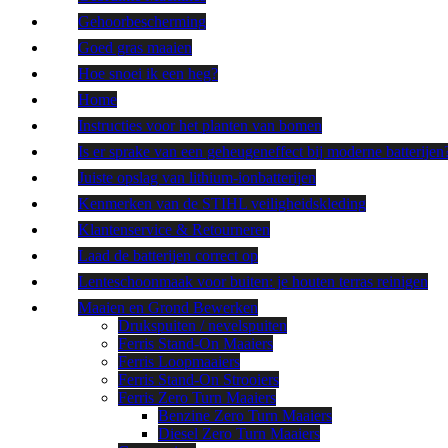
Gehoorbescherming
Goed gras maaien
Hoe snoei ik een heg?
Home
Instructies voor het planten van bomen
Is er sprake van een geheugeneffect bij moderne batterijen
Juiste opslag van lithium-ionbatterijen
Kenmerken van de STIHL veiligheidskleding
Klantenservice & Retourneren
Laad de batterijen correct op
Lenteschoonmaak voor buiten: je houten terras reinigen
Maaien en Grond Bewerken
Drukspuiten / nevelspuiten
Ferris Stand-On Maaiers
Ferris Loopmaaiers
Ferris Stand-On Strooiers
Ferris Zero Turn Maaiers
Benzine Zero Turn Maaiers
Diesel Zero Turn Maaiers