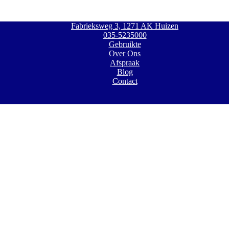
Fabrieksweg 3, 1271 AK Huizen
035-5235000
Gebruikte
Over Ons
Afspraak
Blog
Contact