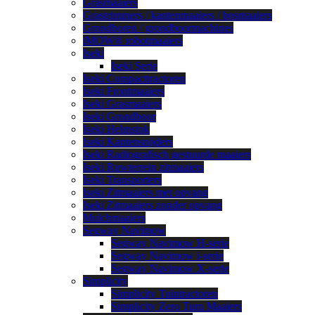
Grasmaaiers
Grastrimmers / kantenmaaiers / bosmaaiers
Grondboren / grondboormachines
iMOW® robotmaaiers
Iseki
Iseki Serie
Iseki Compacttractoren
Iseki Frontmaaiers
Iseki Grasmaaiers
Iseki Grondboor
Iseki Helmstok
Iseki Kantensnijders
Iseki Radiografisch gestuurde maaiers
Iseki Ruwterrein zitmaaiers
Iseki Transporters
Iseki Zitmaaiers met opvang
Iseki Zitmaaiers zonder opvang
Mulchmaaiers
Segway Navimow
Segway Navimow H-serie
Segway Navimow i-serie
Segway Navimow X-serie
Simplicity
Simplicity Tuintractoren
Simplicity Zero Turn Maaiers