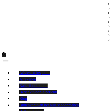
Advies en inspiratie
Afrekenen
Batterijonderhoud
Bedankt voor je bericht!
Blog
Buitenkant van het huis schoonmaken