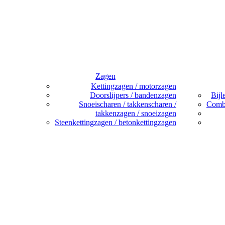
Zagen
Kettingzagen / motorzagen
Doorslijpers / bandenzagen
Bijl
Snoeischaren / takkenscharen /
Combi
takkenzagen / snoeizagen
Steenkettingzagen / betonkettingzagen