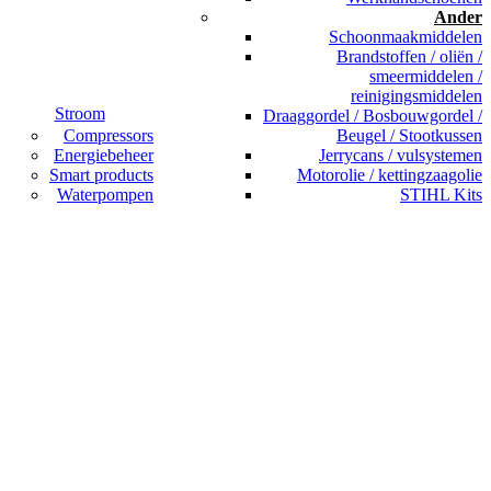
Ander
Schoonmaakmiddelen
Brandstoffen / oliën /
smeermiddelen /
reinigingsmiddelen
Stroom
Draaggordel / Bosbouwgordel /
Compressors
Beugel / Stootkussen
Energiebeheer
Jerrycans / vulsystemen
Smart products
Motorolie / kettingzaagolie
Waterpompen
STIHL Kits