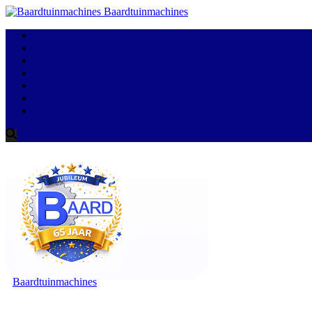
Baardtuinmachines
Baardtuinmachines