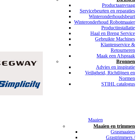
Productaanvraag
Servicebeurten en reparaties
Winteronderhoudsbeurt
Winteronderhoud Robotmaaier
Productinstallatie
Haal en Breng Service
Gebruikte Machines
Klantenservice &
Retourneren
Maak een Afspraak
Bronnen
Advies en inspiratie
Veiligheid, Richtlijnen en
Normen
STIHL catalogus
Maaien
Maaien en trimmen
Grasmaaiers
Grastrimmers /