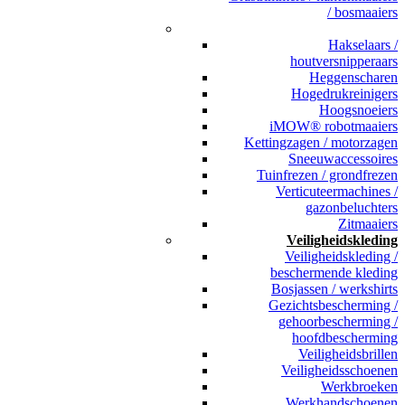
/ bosmaaiers
_
Hakselaars /
houtversnipperaars
Heggenscharen
Hogedrukreinigers
Hoogsnoeiers
iMOW® robotmaaiers
Kettingzagen / motorzagen
Sneeuwaccessoires
Tuinfrezen / grondfrezen
Verticuteermachines /
gazonbeluchters
Zitmaaiers
Veiligheidskleding
Veiligheidskleding /
beschermende kleding
Bosjassen / werkshirts
Gezichtsbescherming /
gehoorbescherming /
hoofdbescherming
Veiligheidsbrillen
Veiligheidsschoenen
Werkbroeken
Werkhandschoenen