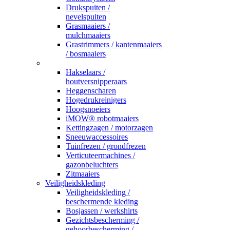
Drukspuiten /
nevelspuiten
Grasmaaiers /
mulchmaaiers
Grastrimmers / kantenmaaiers
/ bosmaaiers
_
Hakselaars /
houtversnipperaars
Heggenscharen
Hogedrukreinigers
Hoogsnoeiers
iMOW® robotmaaiers
Kettingzagen / motorzagen
Sneeuwaccessoires
Tuinfrezen / grondfrezen
Verticuteermachines /
gazonbeluchters
Zitmaaiers
Veiligheidskleding
Veiligheidskleding /
beschermende kleding
Bosjassen / werkshirts
Gezichtsbescherming /
gehoorbescherming /