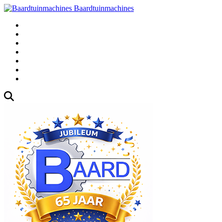
Baardtuinmachines
Fabrieksweg 3, 1271 AK Huizen
035-5235000
Gebruikte
Over Ons
Afspraak
Blog
Contact