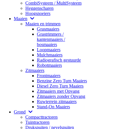
CombiSysteem / MultiSysteem
Heggenscharen
Hoogsnoeiers
Maaien
Maaien en trimmen
Grasmaaiers
Grastrimmers /
kantenmaaiers /
bosmaaiers
Loopmaaiers
Mulchmaaiers
Radiografisch gestuurde
Robotmaaiers
Zitmaaiers
Frontmaaiers
Benzine Zero Turn Maaiers
Diesel Zero Turn Maaiers
Zitmaaiers met Opvang
Zitmaaiers zonder Opvang
Ruwterrein zitmaaiers
Stand-On Maaiers
Grond
Compacttractoren
Tuintractoren
Drukspuiten / nevelspuiten