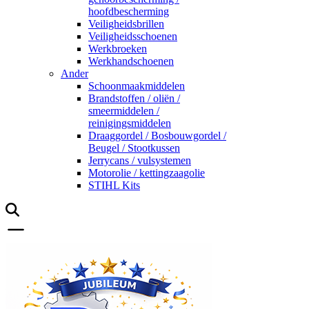
hoofdbescherming
Veiligheidsbrillen
Veiligheidsschoenen
Werkbroeken
Werkhandschoenen
Ander
Schoonmaakmiddelen
Brandstoffen / oliën /
smeermiddelen /
reinigingsmiddelen
Draaggordel / Bosbouwgordel /
Beugel / Stootkussen
Jerrycans / vulsystemen
Motorolie / kettingzaagolie
STIHL Kits