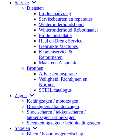
Service
Diensten
Productaanvraag
Servicebeurten en reparaties
Winteronderhoudsbeurt
Winteronderhoud Robotmaaier
Productinstallatie
Haal en Breng Service
Gebruikte Machines
Klantenservice &
Retourneren
Maak een Afspraak
Bronnen
Advies en inspiratie
Veiligheid, Richtlijnen en
Normen
STIHL catalogus
Zagen
Kettingzagen / motorzagen
Doorslijpers / bandenzagen
Snoeischaren / takkenscharen /
takkenzagen / snoeizagen
Steenkettingzagen / betonkettingzagen
Snoeien
Bijlen / bosbouwgereedschap