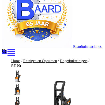
Baardtuinmachines
Home
/
Reinigen en Opruimen
/
Hogedrukreinigers
/
RE 90