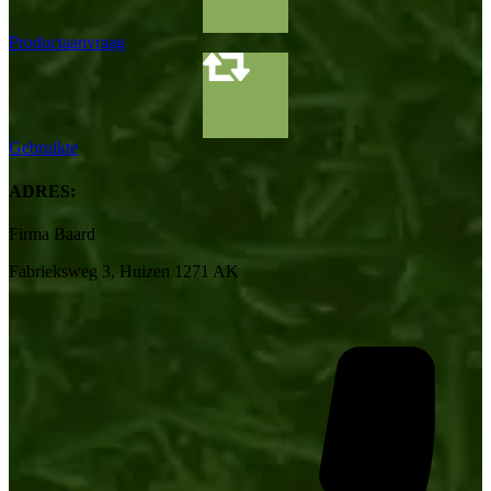
Productaanvraag
Gebruikte
ADRES:
Firma Baard
Fabrieksweg 3, Huizen 1271 AK