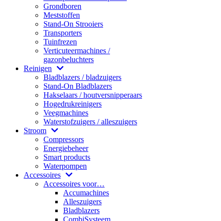
Grondboren
Meststoffen
Stand-On Strooiers
Transporters
Tuinfrezen
Verticuteermachines /
gazonbeluchters
Reinigen
Bladblazers / bladzuigers
Stand-On Bladblazers
Hakselaars / houtversnipperaars
Hogedrukreinigers
Veegmachines
Waterstofzuigers / alleszuigers
Stroom
Compressors
Energiebeheer
Smart products
Waterpompen
Accessoires
Accessoires voor…
Accumachines
Alleszuigers
Bladblazers
CombiSysteem