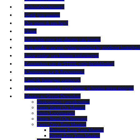
Gehoorbescherming
Goed gras maaien
Hoe snoei ik een heg?
Home
Instructies voor het planten van bomen
Is er sprake van een geheugeneffect bij moderne batterijen
Juiste opslag van lithium-ionbatterijen
Kenmerken van de STIHL veiligheidskleding
Klantenservice & Retourneren
Laad de batterijen correct op
Lenteschoonmaak voor buiten: je houten terras reinigen
Maaien en Grond Bewerken
Drukspuiten / nevelspuiten
Ferris Stand-On Maaiers
Ferris Loopmaaiers
Ferris Stand-On Strooiers
Ferris Zero Turn Maaiers
Benzine Zero Turn Maaiers
Diesel Zero Turn Maaiers