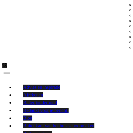
Advies en inspiratie
Afrekenen
Batterijonderhoud
Bedankt voor je bericht!
Blog
Buitenkant van het huis schoonmaken