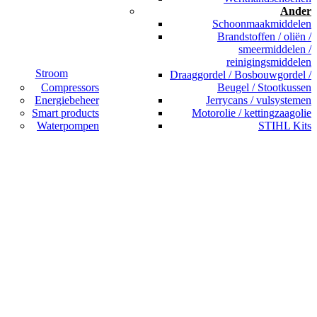
Ander
Schoonmaakmiddelen
Brandstoffen / oliën /
smeermiddelen /
reinigingsmiddelen
Stroom
Draaggordel / Bosbouwgordel /
Compressors
Beugel / Stootkussen
Energiebeheer
Jerrycans / vulsystemen
Smart products
Motorolie / kettingzaagolie
Waterpompen
STIHL Kits