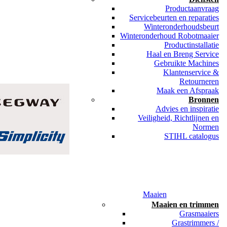
Productaanvraag
Servicebeurten en reparaties
Winteronderhoudsbeurt
Winteronderhoud Robotmaaier
Productinstallatie
Haal en Breng Service
Gebruikte Machines
Klantenservice &
Retourneren
Maak een Afspraak
Bronnen
Advies en inspiratie
Veiligheid, Richtlijnen en
Normen
STIHL catalogus
Maaien
Maaien en trimmen
Grasmaaiers
Grastrimmers /