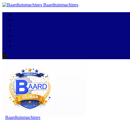
Baardtuinmachines
Baardtuinmachines