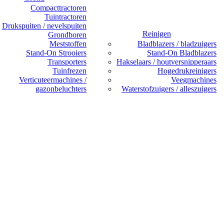
Compacttractoren
Tuintractoren
Drukspuiten / nevelspuiten
Reinigen
Grondboren
Meststoffen
Bladblazers / bladzuigers
Stand-On Strooiers
Stand-On Bladblazers
Transporters
Hakselaars / houtversnipperaars
Tuinfrezen
Hogedrukreinigers
Verticuteermachines /
Veegmachines
gazonbeluchters
Waterstofzuigers / alleszuigers