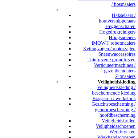
/ bosmaaiers
_
Hakselaars /
houtversnipperaars
Heggenscharen
Hogedrukreinigers
Hoogsnoeiers
iMOW® robotmaaiers
Kettingzagen / motorzagen
Sneeuwaccessoires
Tuinfrezen / grondfrezen
Verticuteermachines /
gazonbeluchters
Zitmaaiers
Veiligheidskleding
Veiligheidskleding /
beschermende kleding
Bosjassen / werkshirts
Gezichtsbescherming /
gehoorbescherming /
hoofdbescherming
Veiligheidsbrillen
Veiligheidsschoenen
Werkbroeken
Werkhandschoenen