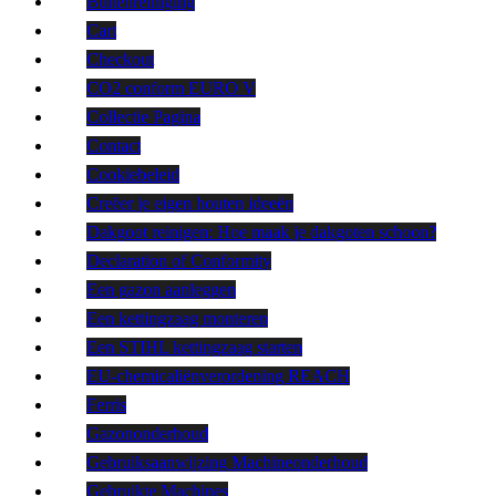
Buitenreiniging
Cart
Checkout
CO2 conform EURO V
Collectie Pagina
Contact
Cookiebeleid
Creëer je eigen houten ideeën
Dakgoot reinigen: Hoe maak je dakgoten schoon?
Declaration of Conformity
Een gazon aanleggen
Een kettingzaag monteren
Een STIHL kettingzaag starten
EU-chemicaliënverordening REACH
Ferris
Gazononderhoud
Gebruiksaanwijzing Machineonderhoud
Gebruikte Machines