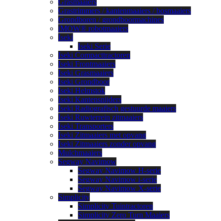
Grasmaaiers
Grastrimmers / kantenmaaiers / bosmaaiers
Grondboren / grondboormachines
iMOW® robotmaaiers
Iseki
Iseki Serie
Iseki Compacttractoren
Iseki Frontmaaiers
Iseki Grasmaaiers
Iseki Grondboor
Iseki Helmstok
Iseki Kantensnijders
Iseki Radiografisch gestuurde maaiers
Iseki Ruwterrein zitmaaiers
Iseki Transporters
Iseki Zitmaaiers met opvang
Iseki Zitmaaiers zonder opvang
Mulchmaaiers
Segway Navimow
Segway Navimow H-serie
Segway Navimow i-serie
Segway Navimow X-serie
Simplicity
Simplicity Tuintractoren
Simplicity Zero Turn Maaiers