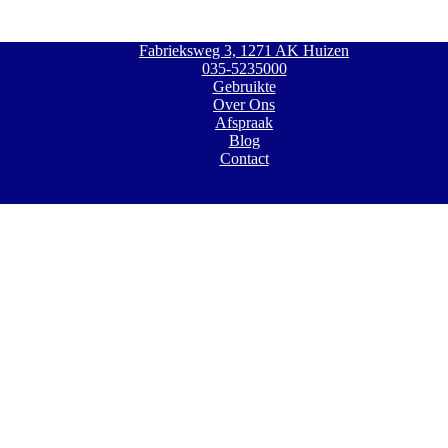
Fabrieksweg 3, 1271 AK Huizen
035-5235000
Gebruikte
Over Ons
Afspraak
Blog
Contact