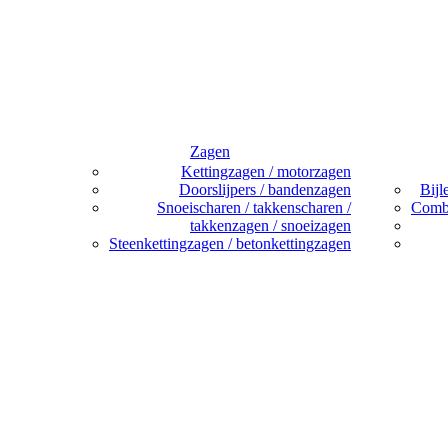
Zagen
Kettingzagen / motorzagen
Doorslijpers / bandenzagen
Bijl
Snoeischaren / takkenscharen /
Combi
takkenzagen / snoeizagen
Steenkettingzagen / betonkettingzagen