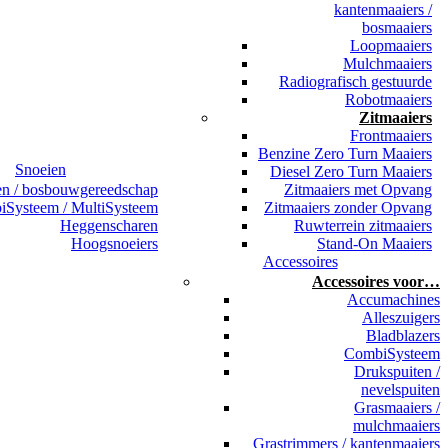
kantenmaaiers /
bosmaaiers
Loopmaaiers
Mulchmaaiers
Radiografisch gestuurde
Robotmaaiers
Zitmaaiers
Frontmaaiers
Benzine Zero Turn Maaiers
Snoeien
Diesel Zero Turn Maaiers
en / bosbouwgereedschap
Zitmaaiers met Opvang
Systeem / MultiSysteem
Zitmaaiers zonder Opvang
Heggenscharen
Ruwterrein zitmaaiers
Hoogsnoeiers
Stand-On Maaiers
Accessoires
Accessoires voor…
Accumachines
Alleszuigers
Bladblazers
CombiSysteem
Drukspuiten /
nevelspuiten
Grasmaaiers /
mulchmaaiers
Grastrimmers / kantenmaaiers