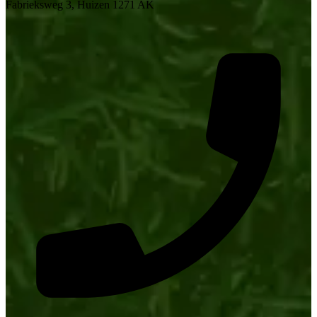
Fabrieksweg 3, Huizen 1271 AK