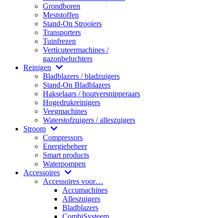
Grondboren
Meststoffen
Stand-On Strooiers
Transporters
Tuinfrezen
Verticuteermachines /
gazonbeluchters
Reinigen
Bladblazers / bladzuigers
Stand-On Bladblazers
Hakselaars / houtversnipperaars
Hogedrukreinigers
Veegmachines
Waterstofzuigers / alleszuigers
Stroom
Compressors
Energiebeheer
Smart products
Waterpompen
Accessoires
Accessoires voor…
Accumachines
Alleszuigers
Bladblazers
CombiSysteem