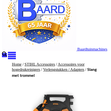
Baardtuinmachines
Home
/
STIHL Accessoires
/
Accessoires voor
hogedrukreinigers
/
Verlengstukken / Adapters
/
Slang
met trommel