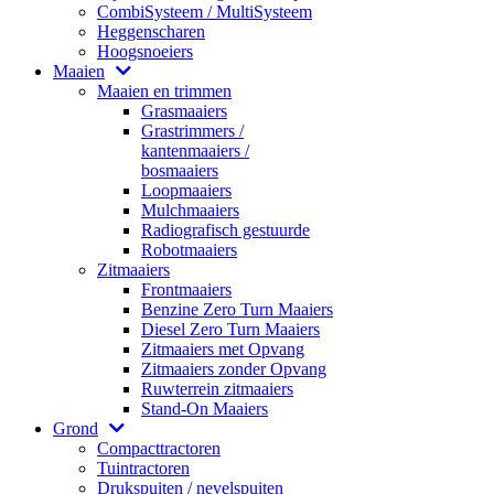
CombiSysteem / MultiSysteem
Heggenscharen
Hoogsnoeiers
Maaien
Maaien en trimmen
Grasmaaiers
Grastrimmers /
kantenmaaiers /
bosmaaiers
Loopmaaiers
Mulchmaaiers
Radiografisch gestuurde
Robotmaaiers
Zitmaaiers
Frontmaaiers
Benzine Zero Turn Maaiers
Diesel Zero Turn Maaiers
Zitmaaiers met Opvang
Zitmaaiers zonder Opvang
Ruwterrein zitmaaiers
Stand-On Maaiers
Grond
Compacttractoren
Tuintractoren
Drukspuiten / nevelspuiten