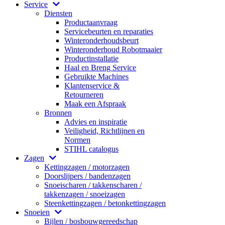
Service
Diensten
Productaanvraag
Servicebeurten en reparaties
Winteronderhoudsbeurt
Winteronderhoud Robotmaaier
Productinstallatie
Haal en Breng Service
Gebruikte Machines
Klantenservice &
Retourneren
Maak een Afspraak
Bronnen
Advies en inspiratie
Veiligheid, Richtlijnen en
Normen
STIHL catalogus
Zagen
Kettingzagen / motorzagen
Doorslijpers / bandenzagen
Snoeischaren / takkenscharen /
takkenzagen / snoeizagen
Steenkettingzagen / betonkettingzagen
Snoeien
Bijlen / bosbouwgereedschap