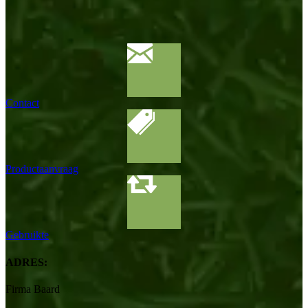
Contact
Productaanvraag
Gebruikte
ADRES:
Firma Baard