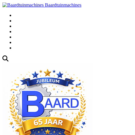
Baardtuinmachines
Fabrieksweg 3, 1271 AK Huizen
035-5235000
Gebruikte
Over Ons
Afspraak
Blog
Contact