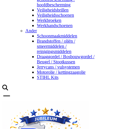
hoofdbescherming
Veiligheidsbrillen
Veiligheidsschoenen
Werkbroeken
Werkhandschoenen
Ander
Schoonmaakmiddelen
Brandstoffen / oliën /
smeermiddelen /
reinigingsmiddelen
Draaggordel / Bosbouwgordel /
Beugel / Stootkussen
Jerrycans / vulsystemen
Motorolie / kettingzaagolie
STIHL Kits