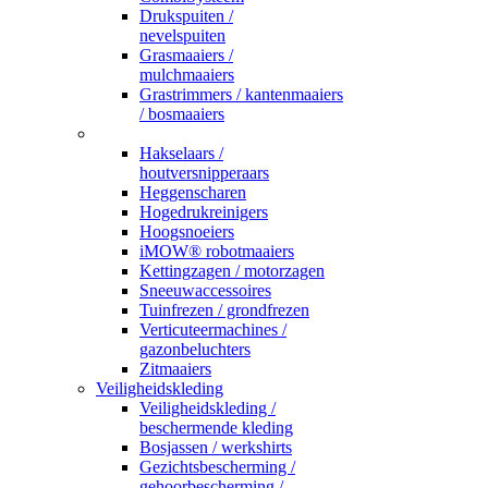
Drukspuiten /
nevelspuiten
Grasmaaiers /
mulchmaaiers
Grastrimmers / kantenmaaiers
/ bosmaaiers
_
Hakselaars /
houtversnipperaars
Heggenscharen
Hogedrukreinigers
Hoogsnoeiers
iMOW® robotmaaiers
Kettingzagen / motorzagen
Sneeuwaccessoires
Tuinfrezen / grondfrezen
Verticuteermachines /
gazonbeluchters
Zitmaaiers
Veiligheidskleding
Veiligheidskleding /
beschermende kleding
Bosjassen / werkshirts
Gezichtsbescherming /
gehoorbescherming /