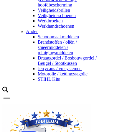
hoofdbescherming
Veiligheidsbrillen
Veiligheidsschoenen
Werkbroeken
Werkhandschoenen
Ander
Schoonmaakmiddelen
Brandstoffen / oliën /
smeermiddelen /
reinigingsmiddelen
Draaggordel / Bosbouwgordel /
Beugel / Stootkussen
Jerrycans / vulsystemen
Motorolie / kettingzaagolie
STIHL Kits