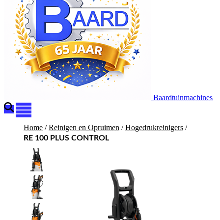
Baardtuinmachines
Home
/
Reinigen en Opruimen
/
Hogedrukreinigers
/
RE 100 PLUS CONTROL