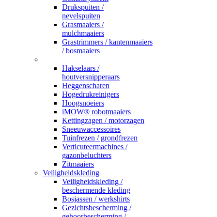
Drukspuiten /
nevelspuiten
Grasmaaiers /
mulchmaaiers
Grastrimmers / kantenmaaiers
/ bosmaaiers
_
Hakselaars /
houtversnipperaars
Heggenscharen
Hogedrukreinigers
Hoogsnoeiers
iMOW® robotmaaiers
Kettingzagen / motorzagen
Sneeuwaccessoires
Tuinfrezen / grondfrezen
Verticuteermachines /
gazonbeluchters
Zitmaaiers
Veiligheidskleding
Veiligheidskleding /
beschermende kleding
Bosjassen / werkshirts
Gezichtsbescherming /
gehoorbescherming /