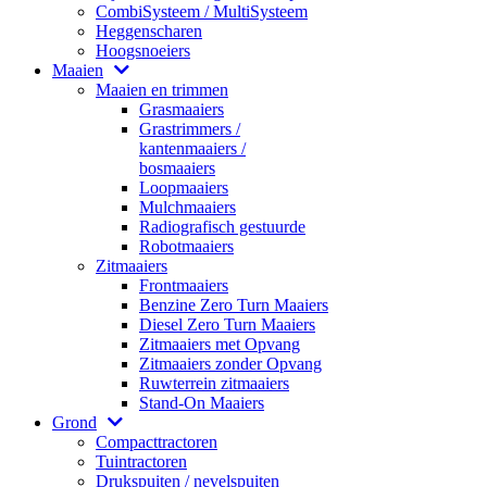
CombiSysteem / MultiSysteem
Heggenscharen
Hoogsnoeiers
Maaien
Maaien en trimmen
Grasmaaiers
Grastrimmers /
kantenmaaiers /
bosmaaiers
Loopmaaiers
Mulchmaaiers
Radiografisch gestuurde
Robotmaaiers
Zitmaaiers
Frontmaaiers
Benzine Zero Turn Maaiers
Diesel Zero Turn Maaiers
Zitmaaiers met Opvang
Zitmaaiers zonder Opvang
Ruwterrein zitmaaiers
Stand-On Maaiers
Grond
Compacttractoren
Tuintractoren
Drukspuiten / nevelspuiten