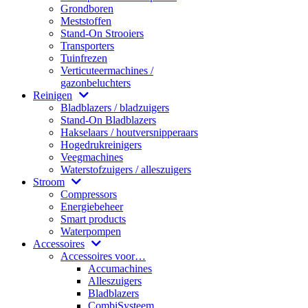
Grondboren
Meststoffen
Stand-On Strooiers
Transporters
Tuinfrezen
Verticuteermachines /
gazonbeluchters
Reinigen
Bladblazers / bladzuigers
Stand-On Bladblazers
Hakselaars / houtversnipperaars
Hogedrukreinigers
Veegmachines
Waterstofzuigers / alleszuigers
Stroom
Compressors
Energiebeheer
Smart products
Waterpompen
Accessoires
Accessoires voor…
Accumachines
Alleszuigers
Bladblazers
CombiSysteem