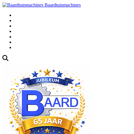
Baardtuinmachines
Fabrieksweg 3, 1271 AK Huizen
035-5235000
Gebruikte
Over Ons
Afspraak
Blog
Contact