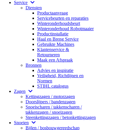
Service
Diensten
Productaanvraag
Servicebeurten en reparaties
Winteronderhoudsbeurt
Winteronderhoud Robotmaaier
Productinstallatie
Haal en Breng Service
Gebruikte Machines
Klantenservice &
Retourneren
Maak een Afspraak
Bronnen
Advies en inspiratie
Veiligheid, Richtlijnen en
Normen
STIHL catalogus
Zagen
Kettingzagen / motorzagen
Doorslijpers / bandenzagen
Snoeischaren / takkenscharen /
takkenzagen / snoeizagen
Steenkettingzagen / betonkettingzagen
Snoeien
Bijlen / bosbouwgereedschap