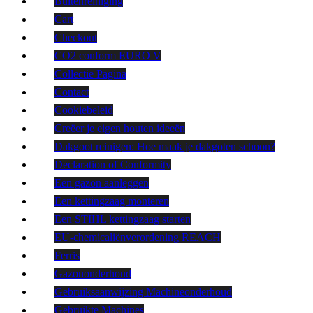
Buitenreiniging
Cart
Checkout
CO2 conform EURO V
Collectie Pagina
Contact
Cookiebeleid
Creëer je eigen houten ideeën
Dakgoot reinigen: Hoe maak je dakgoten schoon?
Declaration of Conformity
Een gazon aanleggen
Een kettingzaag monteren
Een STIHL kettingzaag starten
EU-chemicaliënverordening REACH
Ferris
Gazononderhoud
Gebruiksaanwijzing Machineonderhoud
Gebruikte Machines