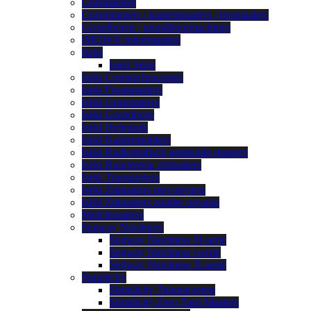
Grasmaaiers
Grastrimmers / kantenmaaiers / bosmaaiers
Grondboren / grondboormachines
iMOW® robotmaaiers
Iseki
Iseki Serie
Iseki Compacttractoren
Iseki Frontmaaiers
Iseki Grasmaaiers
Iseki Grondboor
Iseki Helmstok
Iseki Kantensnijders
Iseki Radiografisch gestuurde maaiers
Iseki Ruwterrein zitmaaiers
Iseki Transporters
Iseki Zitmaaiers met opvang
Iseki Zitmaaiers zonder opvang
Mulchmaaiers
Segway Navimow
Segway Navimow H-serie
Segway Navimow i-serie
Segway Navimow X-serie
Simplicity
Simplicity Tuintractoren
Simplicity Zero Turn Maaiers