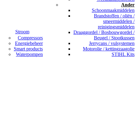
Ander
Schoonmaakmiddelen
Brandstoffen / oliën /
smeermiddelen /
reinigingsmiddelen
Stroom
Draaggordel / Bosbouwgordel /
Compressors
Beugel / Stootkussen
Energiebeheer
Jerrycans / vulsystemen
Smart products
Motorolie / kettingzaagolie
Waterpompen
STIHL Kits