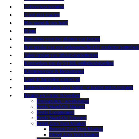
Gehoorbescherming
Goed gras maaien
Hoe snoei ik een heg?
Home
Instructies voor het planten van bomen
Is er sprake van een geheugeneffect bij moderne batterijen
Juiste opslag van lithium-ionbatterijen
Kenmerken van de STIHL veiligheidskleding
Klantenservice & Retourneren
Laad de batterijen correct op
Lenteschoonmaak voor buiten: je houten terras reinigen
Maaien en Grond Bewerken
Drukspuiten / nevelspuiten
Ferris Stand-On Maaiers
Ferris Loopmaaiers
Ferris Stand-On Strooiers
Ferris Zero Turn Maaiers
Benzine Zero Turn Maaiers
Diesel Zero Turn Maaiers