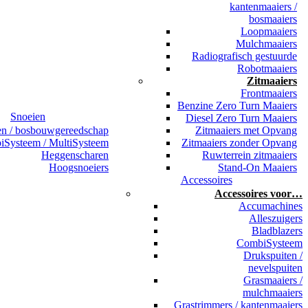
kantenmaaiers /
bosmaaiers
Loopmaaiers
Mulchmaaiers
Radiografisch gestuurde
Robotmaaiers
Zitmaaiers
Frontmaaiers
Benzine Zero Turn Maaiers
Snoeien
Diesel Zero Turn Maaiers
en / bosbouwgereedschap
Zitmaaiers met Opvang
Systeem / MultiSysteem
Zitmaaiers zonder Opvang
Heggenscharen
Ruwterrein zitmaaiers
Hoogsnoeiers
Stand-On Maaiers
Accessoires
Accessoires voor…
Accumachines
Alleszuigers
Bladblazers
CombiSysteem
Drukspuiten /
nevelspuiten
Grasmaaiers /
mulchmaaiers
Grastrimmers / kantenmaaiers