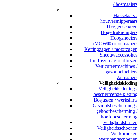
/ bosmaaiers
_
Hakselaars /
houtversnipperaars
Heggenscharen
Hogedrukreinigers
Hoogsnoeiers
iMOW® robotmaaiers
Kettingzagen / motorzagen
Sneeuwaccessoires
Tuinfrezen / grondfrezen
Verticuteermachines /
gazonbeluchters
Zitmaaiers
Veiligheidskleding
Veiligheidskleding /
beschermende kleding
Bosjassen / werkshirts
Gezichtsbescherming /
gehoorbescherming /
hoofdbescherming
Veiligheidsbrillen
Veiligheidsschoenen
Werkbroeken
Werkhandschoenen