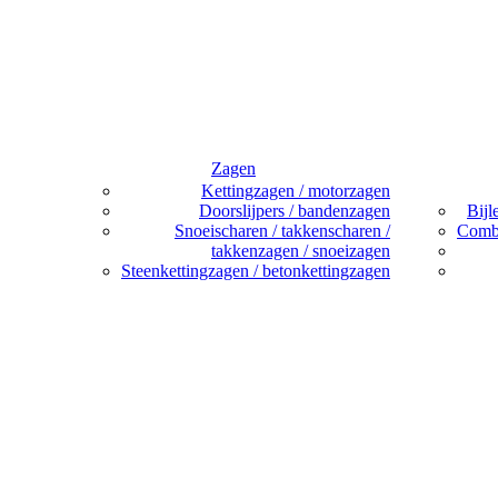
Zagen
Kettingzagen / motorzagen
Doorslijpers / bandenzagen
Bijl
Snoeischaren / takkenscharen /
Combi
takkenzagen / snoeizagen
Steenkettingzagen / betonkettingzagen