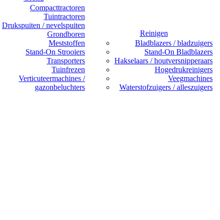
Compacttractoren
Tuintractoren
Drukspuiten / nevelspuiten
Reinigen
Grondboren
Meststoffen
Bladblazers / bladzuigers
Stand-On Strooiers
Stand-On Bladblazers
Transporters
Hakselaars / houtversnipperaars
Tuinfrezen
Hogedrukreinigers
Verticuteermachines /
Veegmachines
gazonbeluchters
Waterstofzuigers / alleszuigers