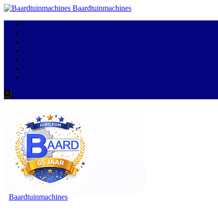
Baardtuinmachines
Baardtuinmachines