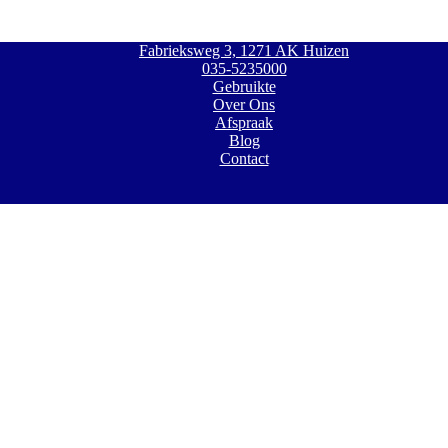
Fabrieksweg 3, 1271 AK Huizen
035-5235000
Gebruikte
Over Ons
Afspraak
Blog
Contact