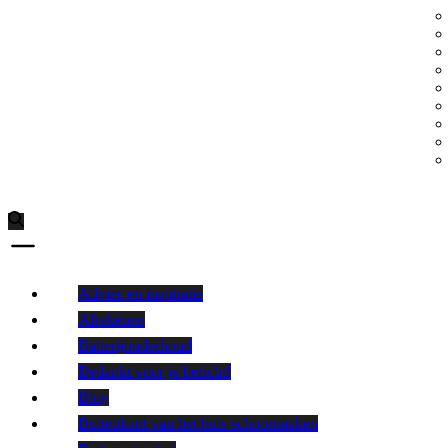
Advies en inspiratie
Afrekenen
Batterijonderhoud
Bedankt voor je bericht!
Blog
Buitenkant van het huis schoonmaken