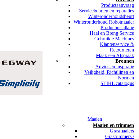
Productaanvraag
Servicebeurten en reparaties
Winteronderhoudsbeurt
Winteronderhoud Robotmaaier
Productinstallatie
Haal en Breng Service
Gebruikte Machines
Klantenservice &
Retourneren
Maak een Afspraak
Bronnen
Advies en inspiratie
Veiligheid, Richtlijnen en
Normen
STIHL catalogus
Maaien
Maaien en trimmen
Grasmaaiers
Grastrimmers /