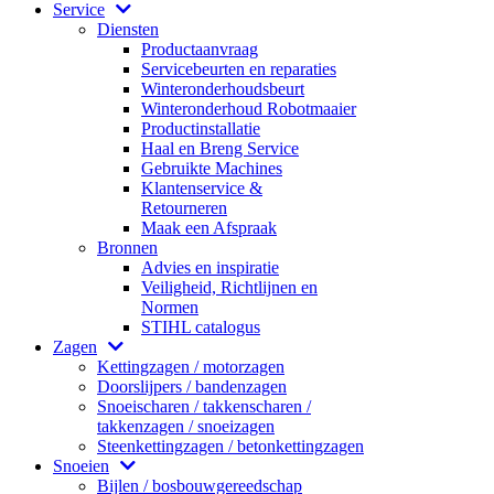
Service
Diensten
Productaanvraag
Servicebeurten en reparaties
Winteronderhoudsbeurt
Winteronderhoud Robotmaaier
Productinstallatie
Haal en Breng Service
Gebruikte Machines
Klantenservice &
Retourneren
Maak een Afspraak
Bronnen
Advies en inspiratie
Veiligheid, Richtlijnen en
Normen
STIHL catalogus
Zagen
Kettingzagen / motorzagen
Doorslijpers / bandenzagen
Snoeischaren / takkenscharen /
takkenzagen / snoeizagen
Steenkettingzagen / betonkettingzagen
Snoeien
Bijlen / bosbouwgereedschap