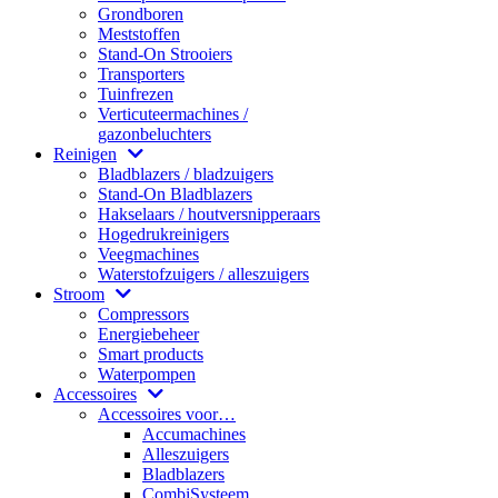
Grondboren
Meststoffen
Stand-On Strooiers
Transporters
Tuinfrezen
Verticuteermachines /
gazonbeluchters
Reinigen
Bladblazers / bladzuigers
Stand-On Bladblazers
Hakselaars / houtversnipperaars
Hogedrukreinigers
Veegmachines
Waterstofzuigers / alleszuigers
Stroom
Compressors
Energiebeheer
Smart products
Waterpompen
Accessoires
Accessoires voor…
Accumachines
Alleszuigers
Bladblazers
CombiSysteem