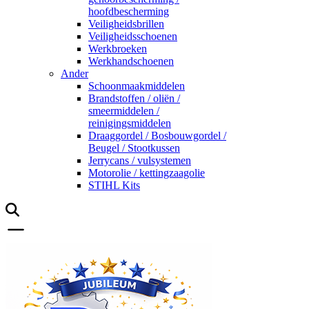
hoofdbescherming
Veiligheidsbrillen
Veiligheidsschoenen
Werkbroeken
Werkhandschoenen
Ander
Schoonmaakmiddelen
Brandstoffen / oliën /
smeermiddelen /
reinigingsmiddelen
Draaggordel / Bosbouwgordel /
Beugel / Stootkussen
Jerrycans / vulsystemen
Motorolie / kettingzaagolie
STIHL Kits