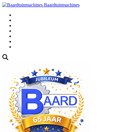
Baardtuinmachines
Fabrieksweg 3, 1271 AK Huizen
035-5235000
Gebruikte
Over Ons
Afspraak
Blog
Contact