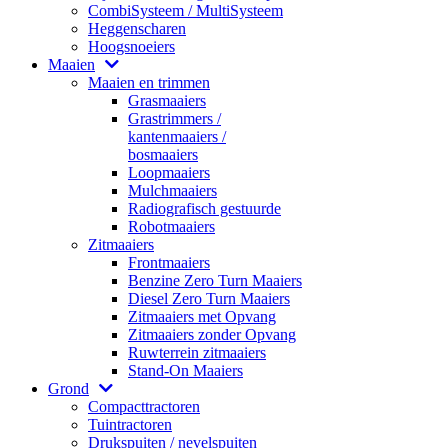
CombiSysteem / MultiSysteem
Heggenscharen
Hoogsnoeiers
Maaien
Maaien en trimmen
Grasmaaiers
Grastrimmers /
kantenmaaiers /
bosmaaiers
Loopmaaiers
Mulchmaaiers
Radiografisch gestuurde
Robotmaaiers
Zitmaaiers
Frontmaaiers
Benzine Zero Turn Maaiers
Diesel Zero Turn Maaiers
Zitmaaiers met Opvang
Zitmaaiers zonder Opvang
Ruwterrein zitmaaiers
Stand-On Maaiers
Grond
Compacttractoren
Tuintractoren
Drukspuiten / nevelspuiten