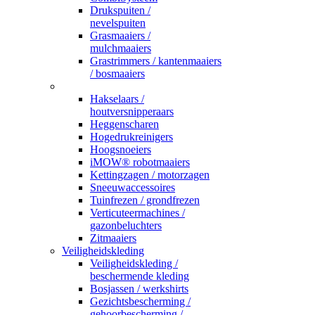
Drukspuiten /
nevelspuiten
Grasmaaiers /
mulchmaaiers
Grastrimmers / kantenmaaiers
/ bosmaaiers
_
Hakselaars /
houtversnipperaars
Heggenscharen
Hogedrukreinigers
Hoogsnoeiers
iMOW® robotmaaiers
Kettingzagen / motorzagen
Sneeuwaccessoires
Tuinfrezen / grondfrezen
Verticuteermachines /
gazonbeluchters
Zitmaaiers
Veiligheidskleding
Veiligheidskleding /
beschermende kleding
Bosjassen / werkshirts
Gezichtsbescherming /
gehoorbescherming /