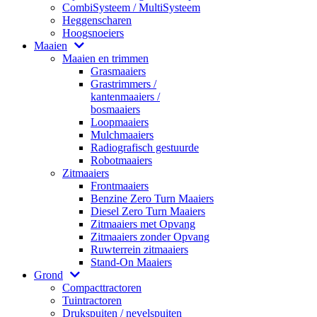
CombiSysteem / MultiSysteem
Heggenscharen
Hoogsnoeiers
Maaien
Maaien en trimmen
Grasmaaiers
Grastrimmers /
kantenmaaiers /
bosmaaiers
Loopmaaiers
Mulchmaaiers
Radiografisch gestuurde
Robotmaaiers
Zitmaaiers
Frontmaaiers
Benzine Zero Turn Maaiers
Diesel Zero Turn Maaiers
Zitmaaiers met Opvang
Zitmaaiers zonder Opvang
Ruwterrein zitmaaiers
Stand-On Maaiers
Grond
Compacttractoren
Tuintractoren
Drukspuiten / nevelspuiten