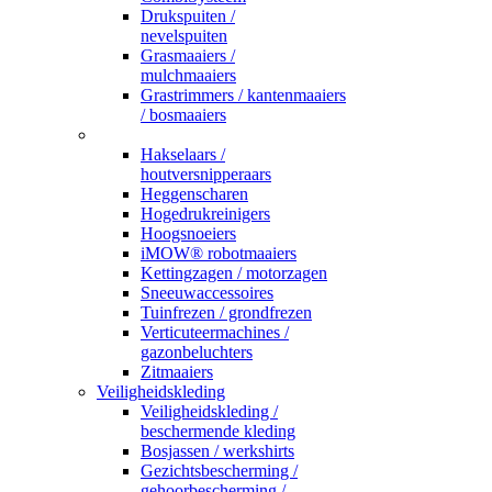
Drukspuiten /
nevelspuiten
Grasmaaiers /
mulchmaaiers
Grastrimmers / kantenmaaiers
/ bosmaaiers
_
Hakselaars /
houtversnipperaars
Heggenscharen
Hogedrukreinigers
Hoogsnoeiers
iMOW® robotmaaiers
Kettingzagen / motorzagen
Sneeuwaccessoires
Tuinfrezen / grondfrezen
Verticuteermachines /
gazonbeluchters
Zitmaaiers
Veiligheidskleding
Veiligheidskleding /
beschermende kleding
Bosjassen / werkshirts
Gezichtsbescherming /
gehoorbescherming /