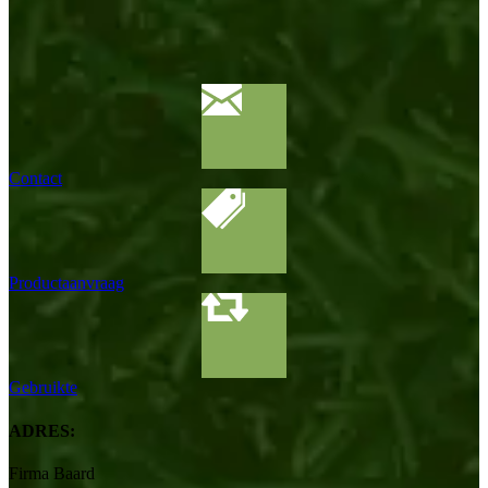
Contact
Productaanvraag
Gebruikte
ADRES:
Firma Baard