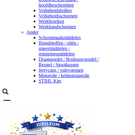
hoofdbescherming
Veiligheidsbrillen
Veiligheidsschoenen
Werkbroeken
Werkhandschoenen
Ander
Schoonmaakmiddelen
Brandstoffen / oliën /
smeermiddelen /
reinigingsmiddelen
Draaggordel / Bosbouwgordel /
Beugel / Stootkussen
Jerrycans / vulsystemen
Motorolie / kettingzaagolie
STIHL Kits