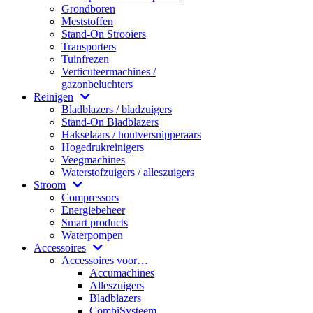
Grondboren
Meststoffen
Stand-On Strooiers
Transporters
Tuinfrezen
Verticuteermachines /
gazonbeluchters
Reinigen
Bladblazers / bladzuigers
Stand-On Bladblazers
Hakselaars / houtversnipperaars
Hogedrukreinigers
Veegmachines
Waterstofzuigers / alleszuigers
Stroom
Compressors
Energiebeheer
Smart products
Waterpompen
Accessoires
Accessoires voor…
Accumachines
Alleszuigers
Bladblazers
CombiSysteem