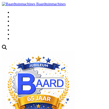
Baardtuinmachines
Fabrieksweg 3, 1271 AK Huizen
035-5235000
Gebruikte
Over Ons
Afspraak
Blog
Contact