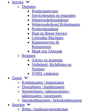
Service
Diensten
Productaanvraag
Servicebeurten en reparaties
Winteronderhoudsbeurt
Winteronderhoud Robotmaaier
Productinstallatie
Haal en Breng Service
Gebruikte Machines
Klantenservice &
Retourneren
Maak een Afspraak
Bronnen
Advies en inspiratie
Veiligheid, Richtlijnen en
Normen
STIHL catalogus
Zagen
Kettingzagen / motorzagen
Doorslijpers / bandenzagen
Snoeischaren / takkenscharen /
takkenzagen / snoeizagen
Steenkettingzagen / betonkettingzagen
Snoeien
Bijlen / bosbouwgereedschap