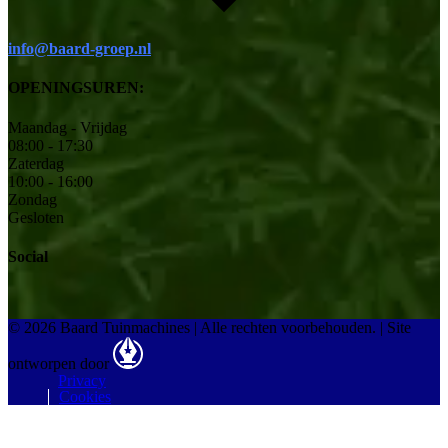
info@baard-groep.nl
OPENINGSUREN:
Maandag - Vrijdag
08:00 - 17:30
Zaterdag
10:00 - 16:00
Zondag
Gesloten
Social
© 2026 Baard Tuinmachines | Alle rechten voorbehouden.
|
Site
ontworpen door
Privacy
Cookies