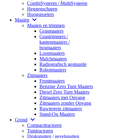
CombiSysteem / MultiSysteem
Heggenscharen
Hoogsnoeiers
Maaien
Maaien en trimmen
Grasmaaiers
Grastrimmers /
kantenmaaiers /
bosmaaiers
Loopmaaiers
Mulchmaaiers
Radiografisch gestuurde
Robotmaaiers
Zitmaaiers
Frontmaaiers
Benzine Zero Turn Maaiers
Diesel Zero Turn Maaiers
Zitmaaiers met Opvang
Zitmaaiers zonder Opvang
Ruwterrein zitmaaiers
Stand-On Maaiers
Grond
Compacttractoren
Tuintractoren
Drukspuiten / nevelspuiten