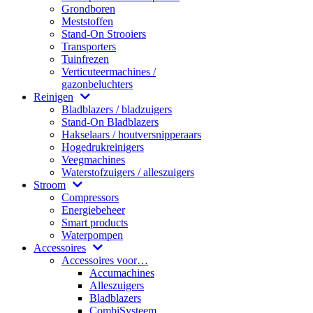
Grondboren
Meststoffen
Stand-On Strooiers
Transporters
Tuinfrezen
Verticuteermachines /
gazonbeluchters
Reinigen
Bladblazers / bladzuigers
Stand-On Bladblazers
Hakselaars / houtversnipperaars
Hogedrukreinigers
Veegmachines
Waterstofzuigers / alleszuigers
Stroom
Compressors
Energiebeheer
Smart products
Waterpompen
Accessoires
Accessoires voor…
Accumachines
Alleszuigers
Bladblazers
CombiSysteem