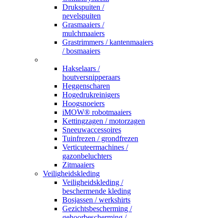
Drukspuiten /
nevelspuiten
Grasmaaiers /
mulchmaaiers
Grastrimmers / kantenmaaiers
/ bosmaaiers
_
Hakselaars /
houtversnipperaars
Heggenscharen
Hogedrukreinigers
Hoogsnoeiers
iMOW® robotmaaiers
Kettingzagen / motorzagen
Sneeuwaccessoires
Tuinfrezen / grondfrezen
Verticuteermachines /
gazonbeluchters
Zitmaaiers
Veiligheidskleding
Veiligheidskleding /
beschermende kleding
Bosjassen / werkshirts
Gezichtsbescherming /
gehoorbescherming /