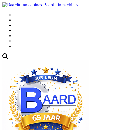
Baardtuinmachines
Fabrieksweg 3, 1271 AK Huizen
035-5235000
Gebruikte
Over Ons
Afspraak
Blog
Contact