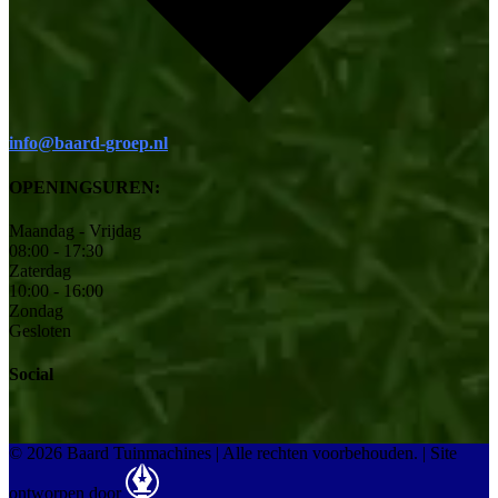
info@baard-groep.nl
OPENINGSUREN:
Maandag - Vrijdag
08:00 - 17:30
Zaterdag
10:00 - 16:00
Zondag
Gesloten
Social
© 2026 Baard Tuinmachines | Alle rechten voorbehouden.
|
Site
ontworpen door