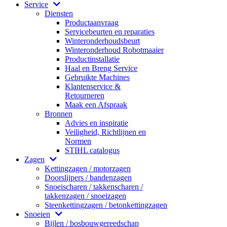
Service
Diensten
Productaanvraag
Servicebeurten en reparaties
Winteronderhoudsbeurt
Winteronderhoud Robotmaaier
Productinstallatie
Haal en Breng Service
Gebruikte Machines
Klantenservice &
Retourneren
Maak een Afspraak
Bronnen
Advies en inspiratie
Veiligheid, Richtlijnen en
Normen
STIHL catalogus
Zagen
Kettingzagen / motorzagen
Doorslijpers / bandenzagen
Snoeischaren / takkenscharen /
takkenzagen / snoeizagen
Steenkettingzagen / betonkettingzagen
Snoeien
Bijlen / bosbouwgereedschap