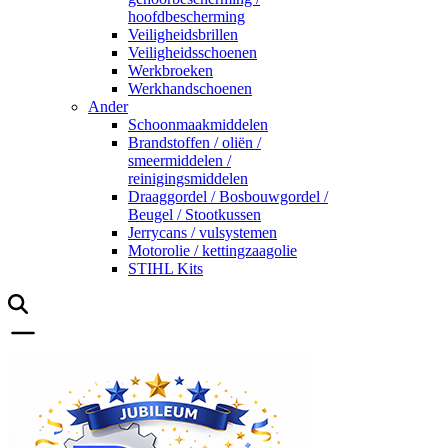
hoofdbescherming
Veiligheidsbrillen
Veiligheidsschoenen
Werkbroeken
Werkhandschoenen
Ander
Schoonmaakmiddelen
Brandstoffen / oliën /
smeermiddelen /
reinigingsmiddelen
Draaggordel / Bosbouwgordel /
Beugel / Stootkussen
Jerrycans / vulsystemen
Motorolie / kettingzaagolie
STIHL Kits