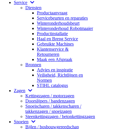
Service
Diensten
Productaanvraag
Servicebeurten en reparaties
Winteronderhoudsbeurt
Winteronderhoud Robotmaaier
Productinstallatie
Haal en Breng Service
Gebruikte Machines
Klantenservice &
Retourneren
Maak een Afspraak
Bronnen
Advies en inspiratie
Veiligheid, Richtlijnen en
Normen
STIHL catalogus
Zagen
Kettingzagen / motorzagen
Doorslijpers / bandenzagen
Snoeischaren / takkenscharen /
takkenzagen / snoeizagen
Steenkettingzagen / betonkettingzagen
Snoeien
Bijlen / bosbouwgereedschap