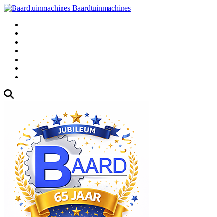
Baardtuinmachines
Fabrieksweg 3, 1271 AK Huizen
035-5235000
Gebruikte
Over Ons
Afspraak
Blog
Contact