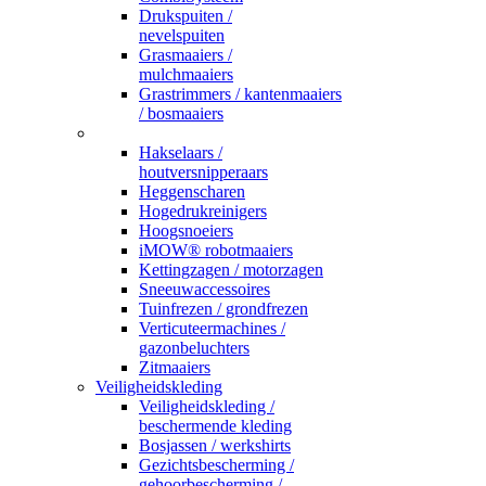
Drukspuiten /
nevelspuiten
Grasmaaiers /
mulchmaaiers
Grastrimmers / kantenmaaiers
/ bosmaaiers
_
Hakselaars /
houtversnipperaars
Heggenscharen
Hogedrukreinigers
Hoogsnoeiers
iMOW® robotmaaiers
Kettingzagen / motorzagen
Sneeuwaccessoires
Tuinfrezen / grondfrezen
Verticuteermachines /
gazonbeluchters
Zitmaaiers
Veiligheidskleding
Veiligheidskleding /
beschermende kleding
Bosjassen / werkshirts
Gezichtsbescherming /
gehoorbescherming /