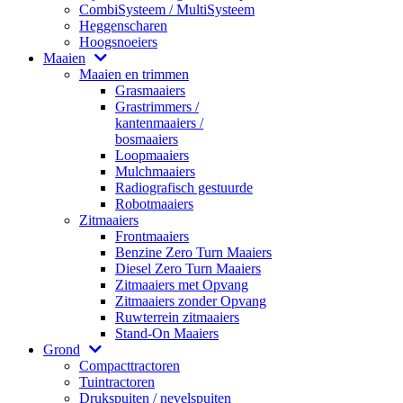
CombiSysteem / MultiSysteem
Heggenscharen
Hoogsnoeiers
Maaien
Maaien en trimmen
Grasmaaiers
Grastrimmers /
kantenmaaiers /
bosmaaiers
Loopmaaiers
Mulchmaaiers
Radiografisch gestuurde
Robotmaaiers
Zitmaaiers
Frontmaaiers
Benzine Zero Turn Maaiers
Diesel Zero Turn Maaiers
Zitmaaiers met Opvang
Zitmaaiers zonder Opvang
Ruwterrein zitmaaiers
Stand-On Maaiers
Grond
Compacttractoren
Tuintractoren
Drukspuiten / nevelspuiten