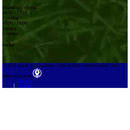
Maandag - Vrijdag
08:00 - 17:30
Zaterdag
10:00 - 16:00
Zondag
Gesloten
Social
© 2026 Baard Tuinmachines | Alle rechten voorbehouden.
|
Site
ontworpen door
Privacy
Cookies