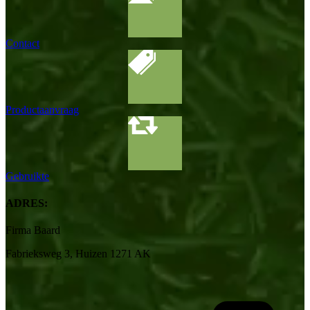
Contact
Productaanvraag
Gebruikte
ADRES:
Firma Baard
Fabrieksweg 3, Huizen 1271 AK