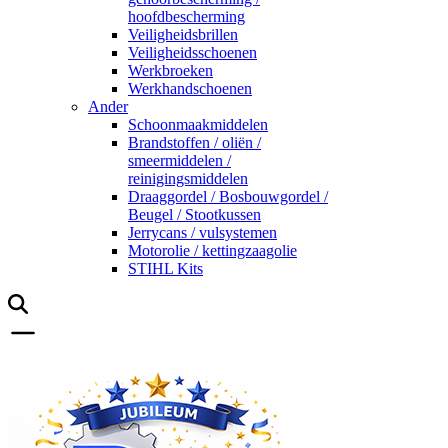
hoofdbescherming
Veiligheidsbrillen
Veiligheidsschoenen
Werkbroeken
Werkhandschoenen
Ander
Schoonmaakmiddelen
Brandstoffen / oliën /
smeermiddelen /
reinigingsmiddelen
Draaggordel / Bosbouwgordel /
Beugel / Stootkussen
Jerrycans / vulsystemen
Motorolie / kettingzaagolie
STIHL Kits