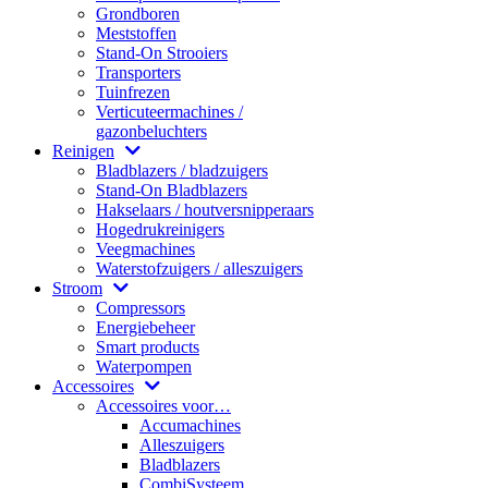
Grondboren
Meststoffen
Stand-On Strooiers
Transporters
Tuinfrezen
Verticuteermachines /
gazonbeluchters
Reinigen
Bladblazers / bladzuigers
Stand-On Bladblazers
Hakselaars / houtversnipperaars
Hogedrukreinigers
Veegmachines
Waterstofzuigers / alleszuigers
Stroom
Compressors
Energiebeheer
Smart products
Waterpompen
Accessoires
Accessoires voor…
Accumachines
Alleszuigers
Bladblazers
CombiSysteem