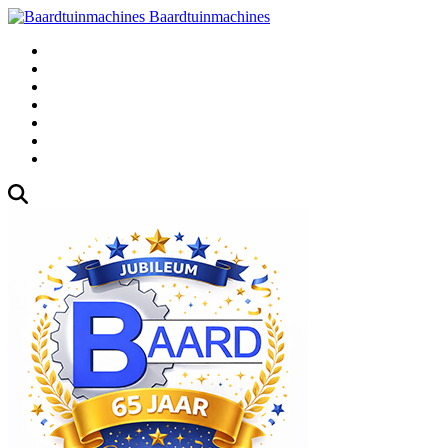
Baardtuinmachines
Fabrieksweg 3, 1271 AK Huizen
035-5235000
Gebruikte
Over Ons
Afspraak
Blog
Contact