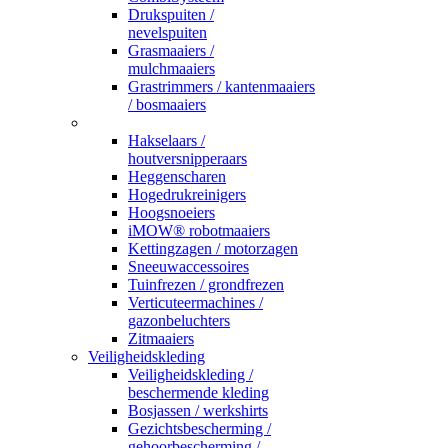
Drukspuiten /
nevelspuiten
Grasmaaiers /
mulchmaaiers
Grastrimmers / kantenmaaiers
/ bosmaaiers
_
Hakselaars /
houtversnipperaars
Heggenscharen
Hogedrukreinigers
Hoogsnoeiers
iMOW® robotmaaiers
Kettingzagen / motorzagen
Sneeuwaccessoires
Tuinfrezen / grondfrezen
Verticuteermachines /
gazonbeluchters
Zitmaaiers
Veiligheidskleding
Veiligheidskleding /
beschermende kleding
Bosjassen / werkshirts
Gezichtsbescherming /
gehoorbescherming /