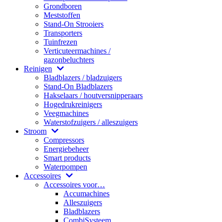
Grondboren
Meststoffen
Stand-On Strooiers
Transporters
Tuinfrezen
Verticuteermachines /
gazonbeluchters
Reinigen
Bladblazers / bladzuigers
Stand-On Bladblazers
Hakselaars / houtversnipperaars
Hogedrukreinigers
Veegmachines
Waterstofzuigers / alleszuigers
Stroom
Compressors
Energiebeheer
Smart products
Waterpompen
Accessoires
Accessoires voor…
Accumachines
Alleszuigers
Bladblazers
CombiSysteem