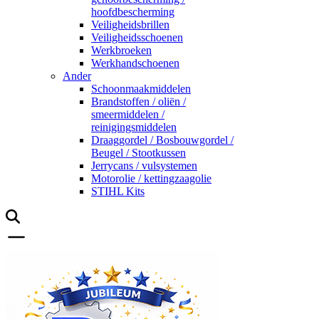
hoofdbescherming
Veiligheidsbrillen
Veiligheidsschoenen
Werkbroeken
Werkhandschoenen
Ander
Schoonmaakmiddelen
Brandstoffen / oliën /
smeermiddelen /
reinigingsmiddelen
Draaggordel / Bosbouwgordel /
Beugel / Stootkussen
Jerrycans / vulsystemen
Motorolie / kettingzaagolie
STIHL Kits