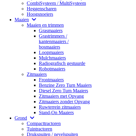
CombiSysteem / MultiSysteem
Heggenscharen
Hoogsnoeiers
Maaien
Maaien en trimmen
Grasmaaiers
Grastrimmers /
kantenmaaiers /
bosmaaiers
Loopmaaiers
Mulchmaaiers
Radiografisch gestuurde
Robotmaaiers
Zitmaaiers
Frontmaaiers
Benzine Zero Turn Maaiers
Diesel Zero Turn Maaiers
Zitmaaiers met Opvang
Zitmaaiers zonder Opvang
Ruwterrein zitmaaiers
Stand-On Maaiers
Grond
Compacttractoren
Tuintractoren
Drukspuiten / nevelspuiten