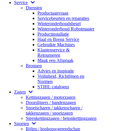
Service
Diensten
Productaanvraag
Servicebeurten en reparaties
Winteronderhoudsbeurt
Winteronderhoud Robotmaaier
Productinstallatie
Haal en Breng Service
Gebruikte Machines
Klantenservice &
Retourneren
Maak een Afspraak
Bronnen
Advies en inspiratie
Veiligheid, Richtlijnen en
Normen
STIHL catalogus
Zagen
Kettingzagen / motorzagen
Doorslijpers / bandenzagen
Snoeischaren / takkenscharen /
takkenzagen / snoeizagen
Steenkettingzagen / betonkettingzagen
Snoeien
Bijlen / bosbouwgereedschap