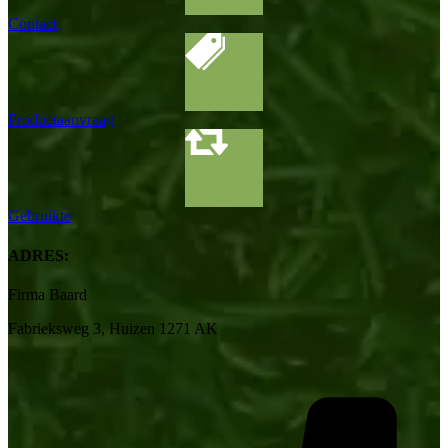
Contact
Productaanvraag
Gebruikte
ADRES:
Firma Baard
Fabrieksweg 3, Huizen 1271 AK