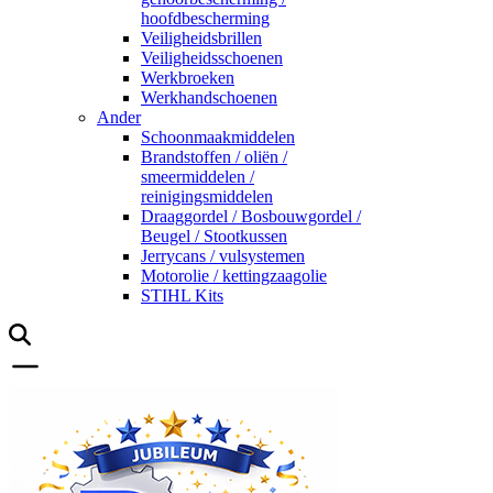
hoofdbescherming
Veiligheidsbrillen
Veiligheidsschoenen
Werkbroeken
Werkhandschoenen
Ander
Schoonmaakmiddelen
Brandstoffen / oliën /
smeermiddelen /
reinigingsmiddelen
Draaggordel / Bosbouwgordel /
Beugel / Stootkussen
Jerrycans / vulsystemen
Motorolie / kettingzaagolie
STIHL Kits