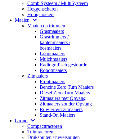
CombiSysteem / MultiSysteem
Heggenscharen
Hoogsnoeiers
Maaien
Maaien en trimmen
Grasmaaiers
Grastrimmers /
kantenmaaiers /
bosmaaiers
Loopmaaiers
Mulchmaaiers
Radiografisch gestuurde
Robotmaaiers
Zitmaaiers
Frontmaaiers
Benzine Zero Turn Maaiers
Diesel Zero Turn Maaiers
Zitmaaiers met Opvang
Zitmaaiers zonder Opvang
Ruwterrein zitmaaiers
Stand-On Maaiers
Grond
Compacttractoren
Tuintractoren
Drukspuiten / nevelspuiten