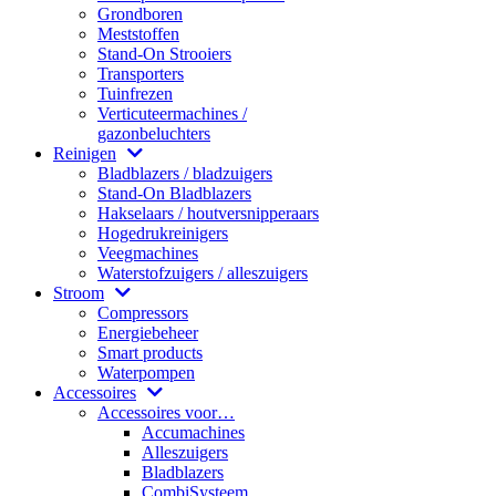
Grondboren
Meststoffen
Stand-On Strooiers
Transporters
Tuinfrezen
Verticuteermachines /
gazonbeluchters
Reinigen
Bladblazers / bladzuigers
Stand-On Bladblazers
Hakselaars / houtversnipperaars
Hogedrukreinigers
Veegmachines
Waterstofzuigers / alleszuigers
Stroom
Compressors
Energiebeheer
Smart products
Waterpompen
Accessoires
Accessoires voor…
Accumachines
Alleszuigers
Bladblazers
CombiSysteem