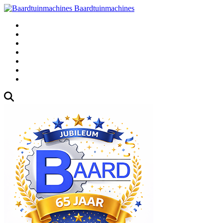
Baardtuinmachines
Fabrieksweg 3, 1271 AK Huizen
035-5235000
Gebruikte
Over Ons
Afspraak
Blog
Contact