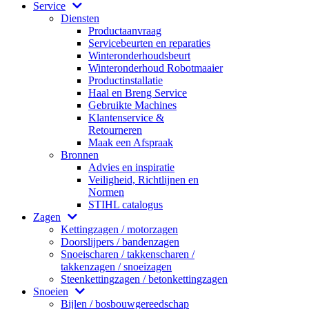
Service
Diensten
Productaanvraag
Servicebeurten en reparaties
Winteronderhoudsbeurt
Winteronderhoud Robotmaaier
Productinstallatie
Haal en Breng Service
Gebruikte Machines
Klantenservice &
Retourneren
Maak een Afspraak
Bronnen
Advies en inspiratie
Veiligheid, Richtlijnen en
Normen
STIHL catalogus
Zagen
Kettingzagen / motorzagen
Doorslijpers / bandenzagen
Snoeischaren / takkenscharen /
takkenzagen / snoeizagen
Steenkettingzagen / betonkettingzagen
Snoeien
Bijlen / bosbouwgereedschap