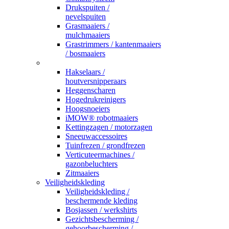
Drukspuiten /
nevelspuiten
Grasmaaiers /
mulchmaaiers
Grastrimmers / kantenmaaiers
/ bosmaaiers
_
Hakselaars /
houtversnipperaars
Heggenscharen
Hogedrukreinigers
Hoogsnoeiers
iMOW® robotmaaiers
Kettingzagen / motorzagen
Sneeuwaccessoires
Tuinfrezen / grondfrezen
Verticuteermachines /
gazonbeluchters
Zitmaaiers
Veiligheidskleding
Veiligheidskleding /
beschermende kleding
Bosjassen / werkshirts
Gezichtsbescherming /
gehoorbescherming /