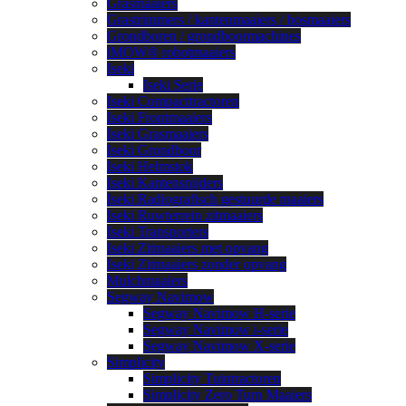
Grasmaaiers
Grastrimmers / kantenmaaiers / bosmaaiers
Grondboren / grondboormachines
iMOW® robotmaaiers
Iseki
Iseki Serie
Iseki Compacttractoren
Iseki Frontmaaiers
Iseki Grasmaaiers
Iseki Grondboor
Iseki Helmstok
Iseki Kantensnijders
Iseki Radiografisch gestuurde maaiers
Iseki Ruwterrein zitmaaiers
Iseki Transporters
Iseki Zitmaaiers met opvang
Iseki Zitmaaiers zonder opvang
Mulchmaaiers
Segway Navimow
Segway Navimow H-serie
Segway Navimow i-serie
Segway Navimow X-serie
Simplicity
Simplicity Tuintractoren
Simplicity Zero Turn Maaiers