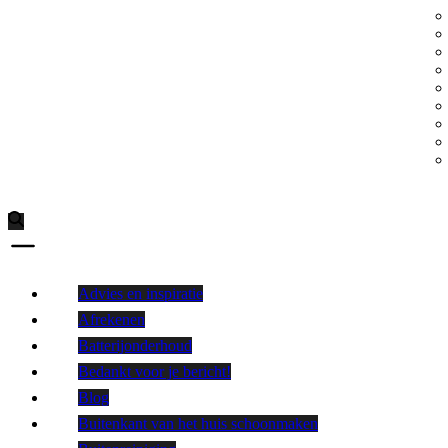
Advies en inspiratie
Afrekenen
Batterijonderhoud
Bedankt voor je bericht!
Blog
Buitenkant van het huis schoonmaken