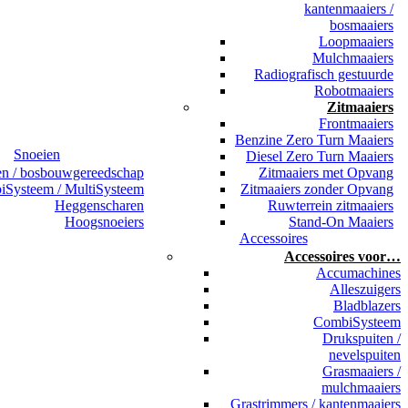
kantenmaaiers /
bosmaaiers
Loopmaaiers
Mulchmaaiers
Radiografisch gestuurde
Robotmaaiers
Zitmaaiers
Frontmaaiers
Benzine Zero Turn Maaiers
Snoeien
Diesel Zero Turn Maaiers
en / bosbouwgereedschap
Zitmaaiers met Opvang
Systeem / MultiSysteem
Zitmaaiers zonder Opvang
Heggenscharen
Ruwterrein zitmaaiers
Hoogsnoeiers
Stand-On Maaiers
Accessoires
Accessoires voor…
Accumachines
Alleszuigers
Bladblazers
CombiSysteem
Drukspuiten /
nevelspuiten
Grasmaaiers /
mulchmaaiers
Grastrimmers / kantenmaaiers