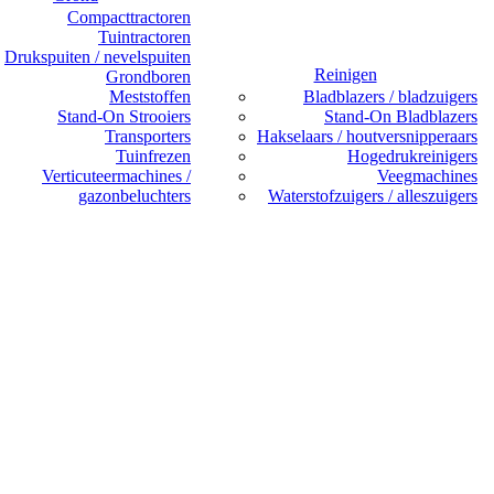
Compacttractoren
Tuintractoren
Drukspuiten / nevelspuiten
Reinigen
Grondboren
Meststoffen
Bladblazers / bladzuigers
Stand-On Strooiers
Stand-On Bladblazers
Transporters
Hakselaars / houtversnipperaars
Tuinfrezen
Hogedrukreinigers
Verticuteermachines /
Veegmachines
gazonbeluchters
Waterstofzuigers / alleszuigers