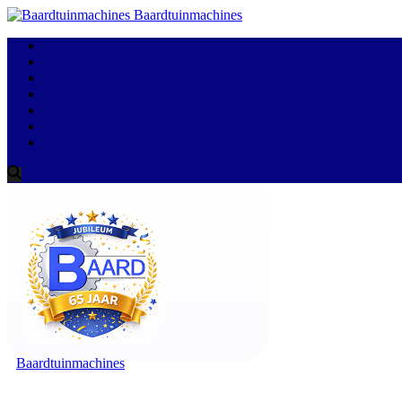
Baardtuinmachines
Baardtuinmachines