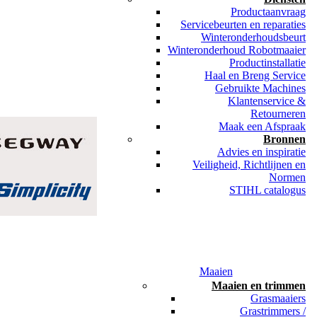
Productaanvraag
Servicebeurten en reparaties
Winteronderhoudsbeurt
Winteronderhoud Robotmaaier
Productinstallatie
Haal en Breng Service
Gebruikte Machines
Klantenservice &
Retourneren
Maak een Afspraak
Bronnen
Advies en inspiratie
Veiligheid, Richtlijnen en
Normen
STIHL catalogus
Maaien
Maaien en trimmen
Grasmaaiers
Grastrimmers /