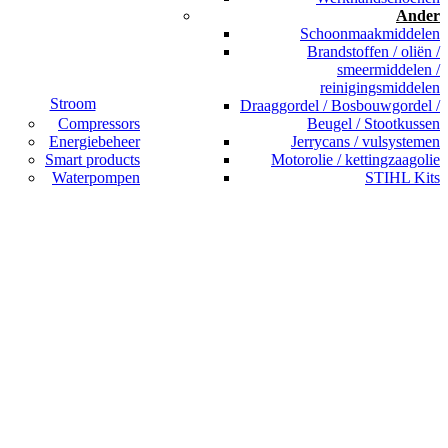
Ander
Schoonmaakmiddelen
Brandstoffen / oliën /
smeermiddelen /
reinigingsmiddelen
Stroom
Draaggordel / Bosbouwgordel /
Compressors
Beugel / Stootkussen
Energiebeheer
Jerrycans / vulsystemen
Smart products
Motorolie / kettingzaagolie
Waterpompen
STIHL Kits