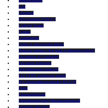
Buitenreiniging
Cart
Checkout
CO2 conform EURO V
Collectie Pagina
Contact
Cookiebeleid
Creëer je eigen houten ideeën
Dakgoot reinigen: Hoe maak je dakgoten schoon?
Declaration of Conformity
Een gazon aanleggen
Een kettingzaag monteren
Een STIHL kettingzaag starten
EU-chemicaliënverordening REACH
Ferris
Gazononderhoud
Gebruiksaanwijzing Machineonderhoud
Gebruikte Machines