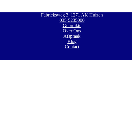
Fabrieksweg 3, 1271 AK Huizen
035-5235000
Gebruikte
Over Ons
Afspraak
Blog
Contact