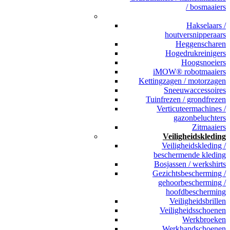
/ bosmaaiers
_
Hakselaars /
houtversnipperaars
Heggenscharen
Hogedrukreinigers
Hoogsnoeiers
iMOW® robotmaaiers
Kettingzagen / motorzagen
Sneeuwaccessoires
Tuinfrezen / grondfrezen
Verticuteermachines /
gazonbeluchters
Zitmaaiers
Veiligheidskleding
Veiligheidskleding /
beschermende kleding
Bosjassen / werkshirts
Gezichtsbescherming /
gehoorbescherming /
hoofdbescherming
Veiligheidsbrillen
Veiligheidsschoenen
Werkbroeken
Werkhandschoenen