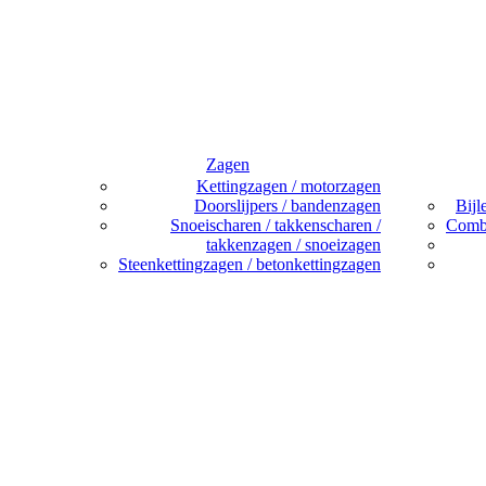
Zagen
Kettingzagen / motorzagen
Doorslijpers / bandenzagen
Bijl
Snoeischaren / takkenscharen /
Combi
takkenzagen / snoeizagen
Steenkettingzagen / betonkettingzagen