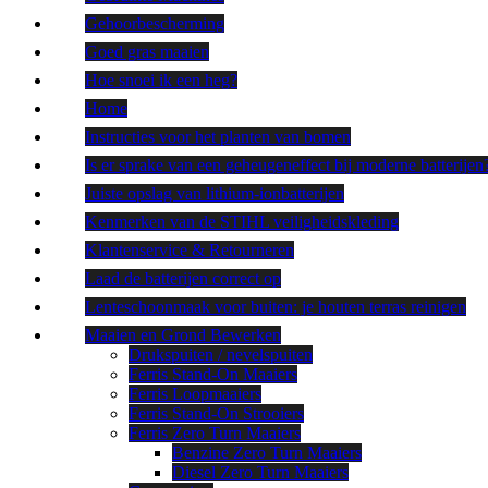
Gehoorbescherming
Goed gras maaien
Hoe snoei ik een heg?
Home
Instructies voor het planten van bomen
Is er sprake van een geheugeneffect bij moderne batterijen
Juiste opslag van lithium-ionbatterijen
Kenmerken van de STIHL veiligheidskleding
Klantenservice & Retourneren
Laad de batterijen correct op
Lenteschoonmaak voor buiten: je houten terras reinigen
Maaien en Grond Bewerken
Drukspuiten / nevelspuiten
Ferris Stand-On Maaiers
Ferris Loopmaaiers
Ferris Stand-On Strooiers
Ferris Zero Turn Maaiers
Benzine Zero Turn Maaiers
Diesel Zero Turn Maaiers