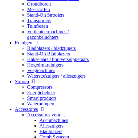
Grondboren
Meststoffen
Stand-On Strooiers
Transporters
Tuinfrezen
Verticuteermachines /
gazonbeluchters
Reinigen
Bladblazers / bladzuigers
Stand-On Bladblazers
Hakselaars / houtversnipperaars
Hogedrukreinigers
Veegmachines
Waterstofzuigers / alleszuigers
Stroom
Compressors
Energiebeheer
Smart products
Waterpompen
Accessoires
Accessoires voor…
Accumachines
Alleszuigers
Bladblazers
CombiSysteem