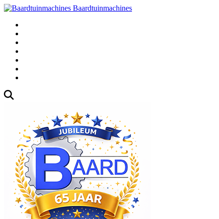
Baardtuinmachines
Fabrieksweg 3, 1271 AK Huizen
035-5235000
Gebruikte
Over Ons
Afspraak
Blog
Contact