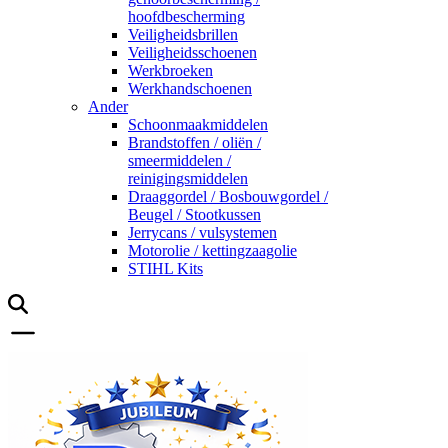
hoofdbescherming
Veiligheidsbrillen
Veiligheidsschoenen
Werkbroeken
Werkhandschoenen
Ander
Schoonmaakmiddelen
Brandstoffen / oliën /
smeermiddelen /
reinigingsmiddelen
Draaggordel / Bosbouwgordel /
Beugel / Stootkussen
Jerrycans / vulsystemen
Motorolie / kettingzaagolie
STIHL Kits