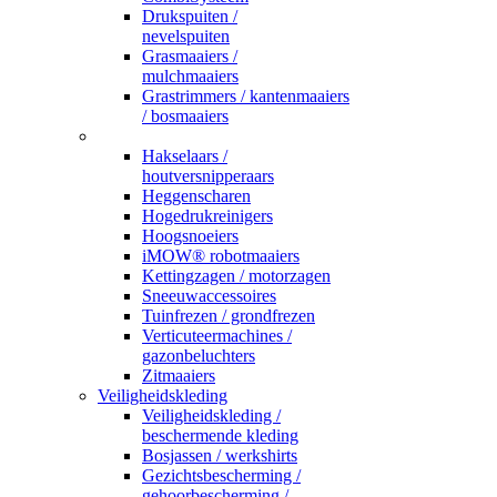
Drukspuiten /
nevelspuiten
Grasmaaiers /
mulchmaaiers
Grastrimmers / kantenmaaiers
/ bosmaaiers
_
Hakselaars /
houtversnipperaars
Heggenscharen
Hogedrukreinigers
Hoogsnoeiers
iMOW® robotmaaiers
Kettingzagen / motorzagen
Sneeuwaccessoires
Tuinfrezen / grondfrezen
Verticuteermachines /
gazonbeluchters
Zitmaaiers
Veiligheidskleding
Veiligheidskleding /
beschermende kleding
Bosjassen / werkshirts
Gezichtsbescherming /
gehoorbescherming /