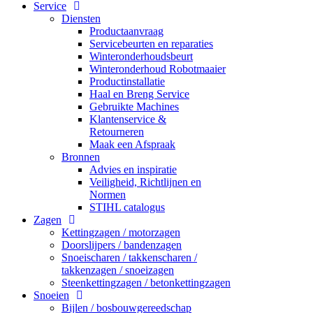
Service
Diensten
Productaanvraag
Servicebeurten en reparaties
Winteronderhoudsbeurt
Winteronderhoud Robotmaaier
Productinstallatie
Haal en Breng Service
Gebruikte Machines
Klantenservice &
Retourneren
Maak een Afspraak
Bronnen
Advies en inspiratie
Veiligheid, Richtlijnen en
Normen
STIHL catalogus
Zagen
Kettingzagen / motorzagen
Doorslijpers / bandenzagen
Snoeischaren / takkenscharen /
takkenzagen / snoeizagen
Steenkettingzagen / betonkettingzagen
Snoeien
Bijlen / bosbouwgereedschap