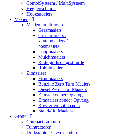
CombiSysteem / MultiSysteem
Heggenscharen
Hoogsnoeiers
Maaien
Maaien en trimmen
Grasmaaiers
Grastrimmers /
kantenmaaiers /
bosmaaiers
Loopmaaiers
Mulchmaaiers
Radiografisch gestuurde
Robotmaaiers
Zitmaaiers
Frontmaaiers
Benzine Zero Turn Maaiers
Diesel Zero Turn Maaiers
Zitmaaiers met Opvang
Zitmaaiers zonder Opvang
Ruwterrein zitmaaiers
Stand-On Maaiers
Grond
Compacttractoren
Tuintractoren
Drukspuiten / nevelspuiten