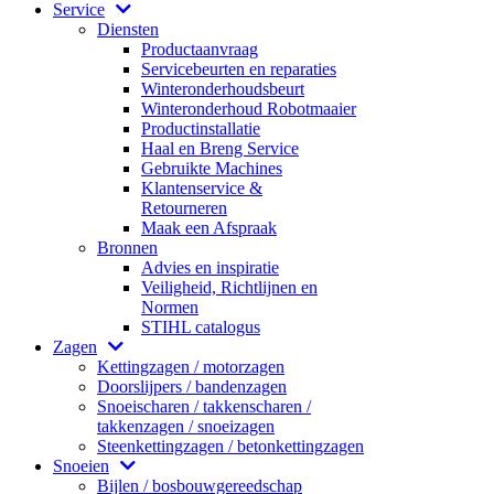
Service
Diensten
Productaanvraag
Servicebeurten en reparaties
Winteronderhoudsbeurt
Winteronderhoud Robotmaaier
Productinstallatie
Haal en Breng Service
Gebruikte Machines
Klantenservice &
Retourneren
Maak een Afspraak
Bronnen
Advies en inspiratie
Veiligheid, Richtlijnen en
Normen
STIHL catalogus
Zagen
Kettingzagen / motorzagen
Doorslijpers / bandenzagen
Snoeischaren / takkenscharen /
takkenzagen / snoeizagen
Steenkettingzagen / betonkettingzagen
Snoeien
Bijlen / bosbouwgereedschap