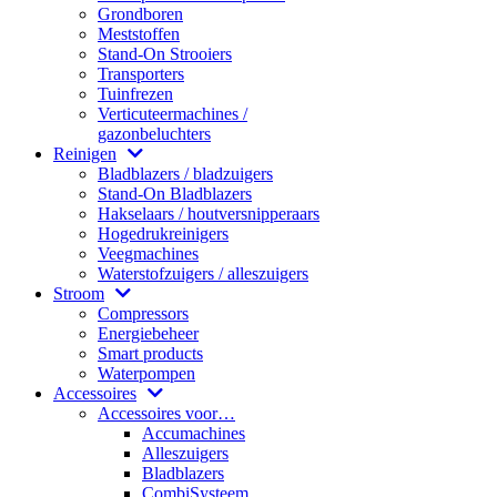
Grondboren
Meststoffen
Stand-On Strooiers
Transporters
Tuinfrezen
Verticuteermachines /
gazonbeluchters
Reinigen
Bladblazers / bladzuigers
Stand-On Bladblazers
Hakselaars / houtversnipperaars
Hogedrukreinigers
Veegmachines
Waterstofzuigers / alleszuigers
Stroom
Compressors
Energiebeheer
Smart products
Waterpompen
Accessoires
Accessoires voor…
Accumachines
Alleszuigers
Bladblazers
CombiSysteem