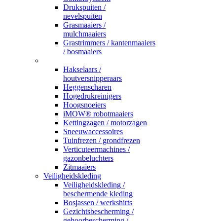
Drukspuiten /
nevelspuiten
Grasmaaiers /
mulchmaaiers
Grastrimmers / kantenmaaiers
/ bosmaaiers
_
Hakselaars /
houtversnipperaars
Heggenscharen
Hogedrukreinigers
Hoogsnoeiers
iMOW® robotmaaiers
Kettingzagen / motorzagen
Sneeuwaccessoires
Tuinfrezen / grondfrezen
Verticuteermachines /
gazonbeluchters
Zitmaaiers
Veiligheidskleding
Veiligheidskleding /
beschermende kleding
Bosjassen / werkshirts
Gezichtsbescherming /
gehoorbescherming /