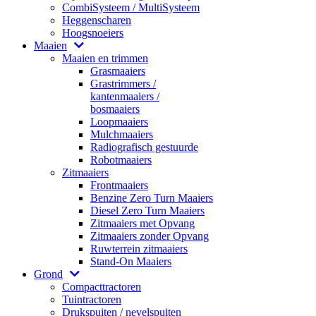
CombiSysteem / MultiSysteem
Heggenscharen
Hoogsnoeiers
Maaien
Maaien en trimmen
Grasmaaiers
Grastrimmers /
kantenmaaiers /
bosmaaiers
Loopmaaiers
Mulchmaaiers
Radiografisch gestuurde
Robotmaaiers
Zitmaaiers
Frontmaaiers
Benzine Zero Turn Maaiers
Diesel Zero Turn Maaiers
Zitmaaiers met Opvang
Zitmaaiers zonder Opvang
Ruwterrein zitmaaiers
Stand-On Maaiers
Grond
Compacttractoren
Tuintractoren
Drukspuiten / nevelspuiten