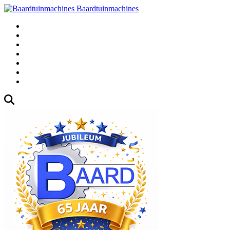
Baardtuinmachines
Fabrieksweg 3, 1271 AK Huizen
035-5235000
Gebruikte
Over Ons
Afspraak
Blog
Contact