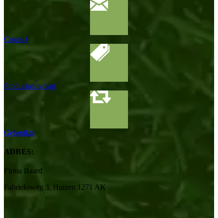
Contact
Productaanvraag
Gebruikte
ADRES:
Firma Baard
Fabrieksweg 3, Huizen 1271 AK