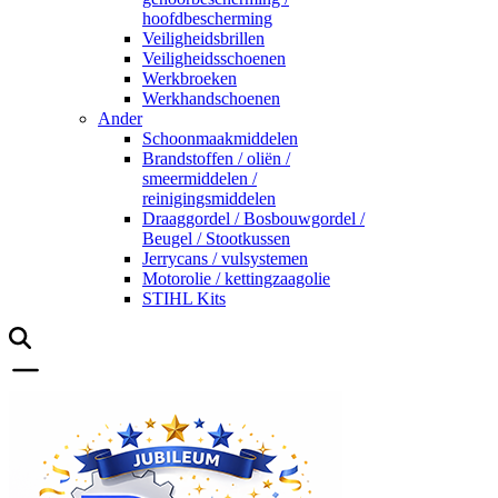
hoofdbescherming
Veiligheidsbrillen
Veiligheidsschoenen
Werkbroeken
Werkhandschoenen
Ander
Schoonmaakmiddelen
Brandstoffen / oliën /
smeermiddelen /
reinigingsmiddelen
Draaggordel / Bosbouwgordel /
Beugel / Stootkussen
Jerrycans / vulsystemen
Motorolie / kettingzaagolie
STIHL Kits