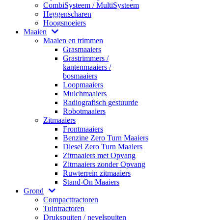
CombiSysteem / MultiSysteem
Heggenscharen
Hoogsnoeiers
Maaien
Maaien en trimmen
Grasmaaiers
Grastrimmers /
kantenmaaiers /
bosmaaiers
Loopmaaiers
Mulchmaaiers
Radiografisch gestuurde
Robotmaaiers
Zitmaaiers
Frontmaaiers
Benzine Zero Turn Maaiers
Diesel Zero Turn Maaiers
Zitmaaiers met Opvang
Zitmaaiers zonder Opvang
Ruwterrein zitmaaiers
Stand-On Maaiers
Grond
Compacttractoren
Tuintractoren
Drukspuiten / nevelspuiten