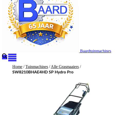
Baardtuinmachines
Home
/
Tuinmachines
/
Alle Grasmaaiers
/
SW8210BHAE4HD SP Hydro Pro