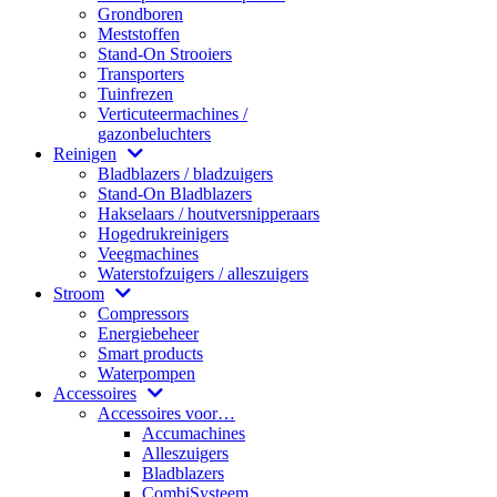
Grondboren
Meststoffen
Stand-On Strooiers
Transporters
Tuinfrezen
Verticuteermachines /
gazonbeluchters
Reinigen
Bladblazers / bladzuigers
Stand-On Bladblazers
Hakselaars / houtversnipperaars
Hogedrukreinigers
Veegmachines
Waterstofzuigers / alleszuigers
Stroom
Compressors
Energiebeheer
Smart products
Waterpompen
Accessoires
Accessoires voor…
Accumachines
Alleszuigers
Bladblazers
CombiSysteem