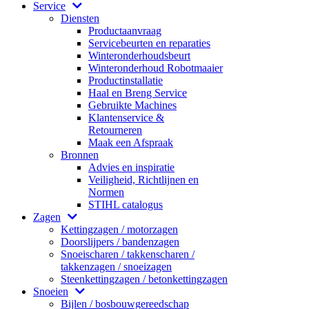
Service
Diensten
Productaanvraag
Servicebeurten en reparaties
Winteronderhoudsbeurt
Winteronderhoud Robotmaaier
Productinstallatie
Haal en Breng Service
Gebruikte Machines
Klantenservice &
Retourneren
Maak een Afspraak
Bronnen
Advies en inspiratie
Veiligheid, Richtlijnen en
Normen
STIHL catalogus
Zagen
Kettingzagen / motorzagen
Doorslijpers / bandenzagen
Snoeischaren / takkenscharen /
takkenzagen / snoeizagen
Steenkettingzagen / betonkettingzagen
Snoeien
Bijlen / bosbouwgereedschap