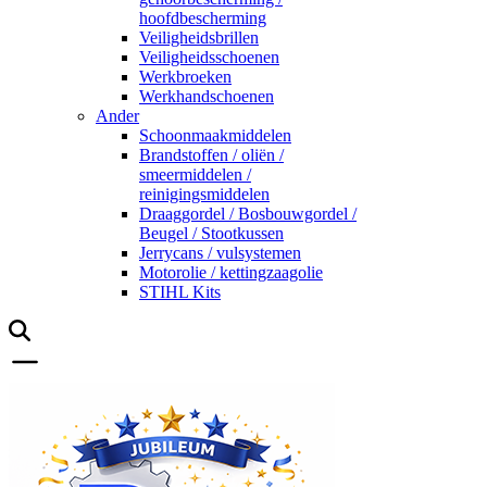
hoofdbescherming
Veiligheidsbrillen
Veiligheidsschoenen
Werkbroeken
Werkhandschoenen
Ander
Schoonmaakmiddelen
Brandstoffen / oliën /
smeermiddelen /
reinigingsmiddelen
Draaggordel / Bosbouwgordel /
Beugel / Stootkussen
Jerrycans / vulsystemen
Motorolie / kettingzaagolie
STIHL Kits