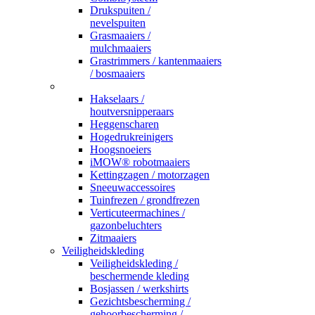
Drukspuiten /
nevelspuiten
Grasmaaiers /
mulchmaaiers
Grastrimmers / kantenmaaiers
/ bosmaaiers
_
Hakselaars /
houtversnipperaars
Heggenscharen
Hogedrukreinigers
Hoogsnoeiers
iMOW® robotmaaiers
Kettingzagen / motorzagen
Sneeuwaccessoires
Tuinfrezen / grondfrezen
Verticuteermachines /
gazonbeluchters
Zitmaaiers
Veiligheidskleding
Veiligheidskleding /
beschermende kleding
Bosjassen / werkshirts
Gezichtsbescherming /
gehoorbescherming /