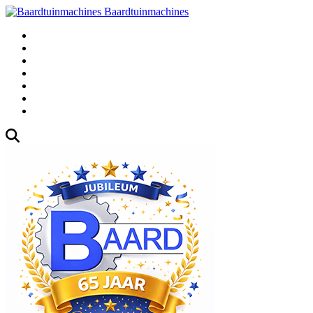
Baardtuinmachines
Fabrieksweg 3, 1271 AK Huizen
035-5235000
Gebruikte
Over Ons
Afspraak
Blog
Contact