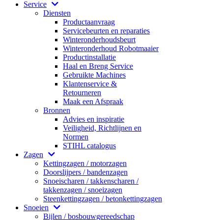
Service
Diensten
Productaanvraag
Servicebeurten en reparaties
Winteronderhoudsbeurt
Winteronderhoud Robotmaaier
Productinstallatie
Haal en Breng Service
Gebruikte Machines
Klantenservice &
Retourneren
Maak een Afspraak
Bronnen
Advies en inspiratie
Veiligheid, Richtlijnen en
Normen
STIHL catalogus
Zagen
Kettingzagen / motorzagen
Doorslijpers / bandenzagen
Snoeischaren / takkenscharen /
takkenzagen / snoeizagen
Steenkettingzagen / betonkettingzagen
Snoeien
Bijlen / bosbouwgereedschap