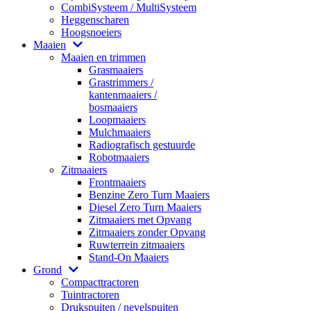
CombiSysteem / MultiSysteem
Heggenscharen
Hoogsnoeiers
Maaien
Maaien en trimmen
Grasmaaiers
Grastrimmers /
kantenmaaiers /
bosmaaiers
Loopmaaiers
Mulchmaaiers
Radiografisch gestuurde
Robotmaaiers
Zitmaaiers
Frontmaaiers
Benzine Zero Turn Maaiers
Diesel Zero Turn Maaiers
Zitmaaiers met Opvang
Zitmaaiers zonder Opvang
Ruwterrein zitmaaiers
Stand-On Maaiers
Grond
Compacttractoren
Tuintractoren
Drukspuiten / nevelspuiten