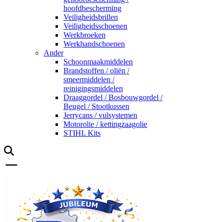
hoofdbescherming
Veiligheidsbrillen
Veiligheidsschoenen
Werkbroeken
Werkhandschoenen
Ander
Schoonmaakmiddelen
Brandstoffen / oliën /
smeermiddelen /
reinigingsmiddelen
Draaggordel / Bosbouwgordel /
Beugel / Stootkussen
Jerrycans / vulsystemen
Motorolie / kettingzaagolie
STIHL Kits