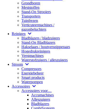
Grondboren
Meststoffen
Stand-On Strooiers
Transporters
Tuinfrezen
Verticuteermachines /
gazonbeluchters
Reinigen
Bladblazers / bladzuigers
Stand-On Bladblazers
Hakselaars / houtversnipperaars
Hogedrukreinigers
Veegmachines
Waterstofzuigers / alleszuigers
Stroom
Compressors
Energiebeheer
Smart products
Waterpompen
Accessoires
Accessoires voor…
Accumachines
Alleszuigers
Bladblazers
CombiSysteem