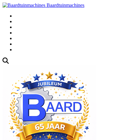
Baardtuinmachines
Fabrieksweg 3, 1271 AK Huizen
035-5235000
Gebruikte
Over Ons
Afspraak
Blog
Contact