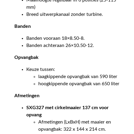
Maaihoogte regelbaar in 6 posities (25-115
mm)
Breed uitwerpkanaal zonder turbine.
Banden
Banden vooraan 18×8.50-8.
Banden achteraan 26×10.50-12.
Opvangbak
Keuze tussen:
laagkippende opvangbak van 590 liter
hoogkippende opvangbak van 650 liter
Afmetingen
SXG327 met cirkelmaaier 137 cm voor
opvang
Afmetingen (LxBxH) met maaier en
opvangbak: 322 x 144 x 214 cm.