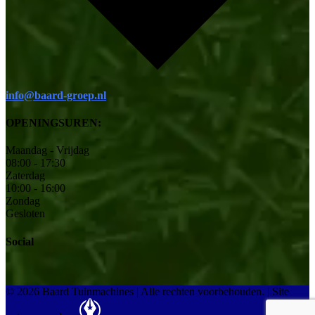
info@baard-groep.nl
OPENINGSUREN:
Maandag - Vrijdag
08:00 - 17:30
Zaterdag
10:00 - 16:00
Zondag
Gesloten
Social
© 2026 Baard Tuinmachines | Alle rechten voorbehouden.
|
Site