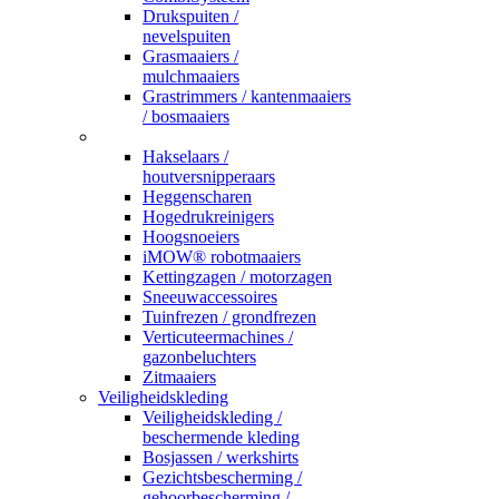
Drukspuiten /
nevelspuiten
Grasmaaiers /
mulchmaaiers
Grastrimmers / kantenmaaiers
/ bosmaaiers
_
Hakselaars /
houtversnipperaars
Heggenscharen
Hogedrukreinigers
Hoogsnoeiers
iMOW® robotmaaiers
Kettingzagen / motorzagen
Sneeuwaccessoires
Tuinfrezen / grondfrezen
Verticuteermachines /
gazonbeluchters
Zitmaaiers
Veiligheidskleding
Veiligheidskleding /
beschermende kleding
Bosjassen / werkshirts
Gezichtsbescherming /
gehoorbescherming /