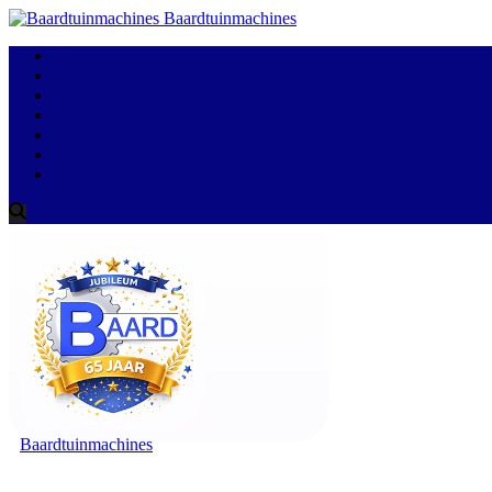
Baardtuinmachines
Baardtuinmachines