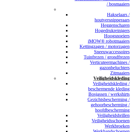
/ bosmaaiers
_
Hakselaars /
houtversnipperaars
Heggenscharen
Hogedrukreinigers
Hoogsnoeiers
iMOW® robotmaaiers
Kettingzagen / motorzagen
Sneeuwaccessoires
Tuinfrezen / grondfrezen
Verticuteermachines /
gazonbeluchters
Zitmaaiers
Veiligheidskleding
Veiligheidskleding /
beschermende kleding
Bosjassen / werkshirts
Gezichtsbescherming /
gehoorbescherming /
hoofdbescherming
Veiligheidsbrillen
Veiligheidsschoenen
Werkbroeken
Werkhandschoenen