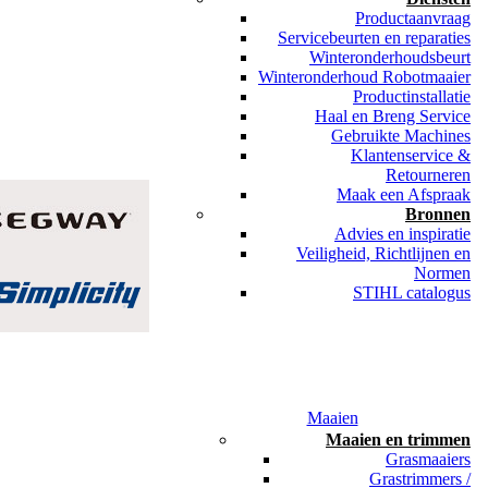
Productaanvraag
Servicebeurten en reparaties
Winteronderhoudsbeurt
Winteronderhoud Robotmaaier
Productinstallatie
Haal en Breng Service
Gebruikte Machines
Klantenservice &
Retourneren
Maak een Afspraak
Bronnen
Advies en inspiratie
Veiligheid, Richtlijnen en
Normen
STIHL catalogus
Maaien
Maaien en trimmen
Grasmaaiers
Grastrimmers /