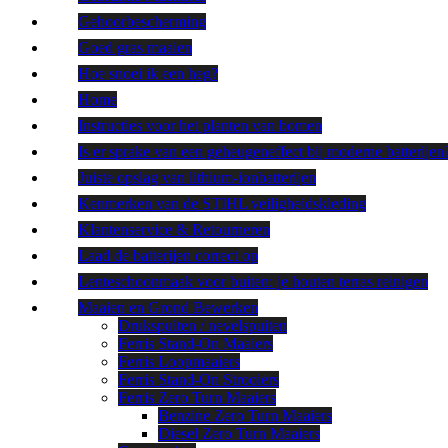
Gehoorbescherming
Goed gras maaien
Hoe snoei ik een heg?
Home
Instructies voor het planten van bomen
Is er sprake van een geheugeneffect bij moderne batterijen
Juiste opslag van lithium-ionbatterijen
Kenmerken van de STIHL veiligheidskleding
Klantenservice & Retourneren
Laad de batterijen correct op
Lenteschoonmaak voor buiten: je houten terras reinigen
Maaien en Grond Bewerken
Drukspuiten / nevelspuiten
Ferris Stand-On Maaiers
Ferris Loopmaaiers
Ferris Stand-On Strooiers
Ferris Zero Turn Maaiers
Benzine Zero Turn Maaiers
Diesel Zero Turn Maaiers