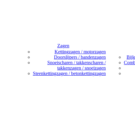
Zagen
Kettingzagen / motorzagen
Doorslijpers / bandenzagen
Bijl
Snoeischaren / takkenscharen /
Combi
takkenzagen / snoeizagen
Steenkettingzagen / betonkettingzagen