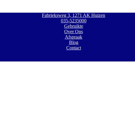
Fabrieksweg 3, 1271 AK Huizen
035-5235000
Gebruikte
Over Ons
Afspraak
Blog
Contact