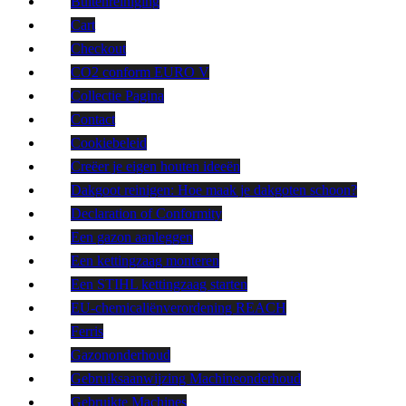
Buitenreiniging
Cart
Checkout
CO2 conform EURO V
Collectie Pagina
Contact
Cookiebeleid
Creëer je eigen houten ideeën
Dakgoot reinigen: Hoe maak je dakgoten schoon?
Declaration of Conformity
Een gazon aanleggen
Een kettingzaag monteren
Een STIHL kettingzaag starten
EU-chemicaliënverordening REACH
Ferris
Gazononderhoud
Gebruiksaanwijzing Machineonderhoud
Gebruikte Machines