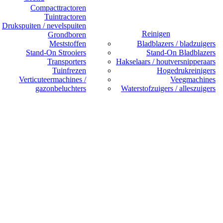
Compacttractoren
Tuintractoren
Drukspuiten / nevelspuiten
Reinigen
Grondboren
Meststoffen
Bladblazers / bladzuigers
Stand-On Strooiers
Stand-On Bladblazers
Transporters
Hakselaars / houtversnipperaars
Tuinfrezen
Hogedrukreinigers
Verticuteermachines /
Veegmachines
gazonbeluchters
Waterstofzuigers / alleszuigers