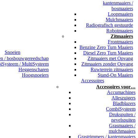
kantenmaaiers /
bosmaaiers
Loopmaaiers
Mulchmaaiers
Radiografisch gestuurde
Robotmaaiers
Zitmaaiers
Frontmaaiers
Benzine Zero Turn Maaiers
Snoeien
Diesel Zero Turn Maaiers
en / bosbouwgereedschap
Zitmaaiers met Opvang
Systeem / MultiSysteem
Zitmaaiers zonder Opvang
Heggenscharen
Ruwterrein zitmaaiers
Hoogsnoeiers
Stand-On Maaiers
Accessoires
Accessoires voor…
Accumachines
Alleszuigers
Bladblazers
CombiSysteem
Drukspuiten /
nevelspuiten
Grasmaaiers /
mulchmaaiers
Grastrimmers / kantenmaaiers