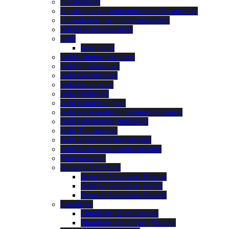
Grasmaaiers
Grastrimmers / kantenmaaiers / bosmaaiers
Grondboren / grondboormachines
iMOW® robotmaaiers
Iseki
Iseki Serie
Iseki Compacttractoren
Iseki Frontmaaiers
Iseki Grasmaaiers
Iseki Grondboor
Iseki Helmstok
Iseki Kantensnijders
Iseki Radiografisch gestuurde maaiers
Iseki Ruwterrein zitmaaiers
Iseki Transporters
Iseki Zitmaaiers met opvang
Iseki Zitmaaiers zonder opvang
Mulchmaaiers
Segway Navimow
Segway Navimow H-serie
Segway Navimow i-serie
Segway Navimow X-serie
Simplicity
Simplicity Tuintractoren
Simplicity Zero Turn Maaiers