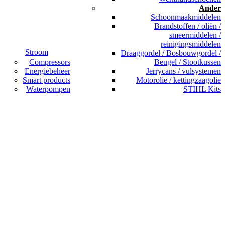
Ander
Schoonmaakmiddelen
Brandstoffen / oliën /
smeermiddelen /
reinigingsmiddelen
Stroom
Draaggordel / Bosbouwgordel /
Compressors
Beugel / Stootkussen
Energiebeheer
Jerrycans / vulsystemen
Smart products
Motorolie / kettingzaagolie
Waterpompen
STIHL Kits