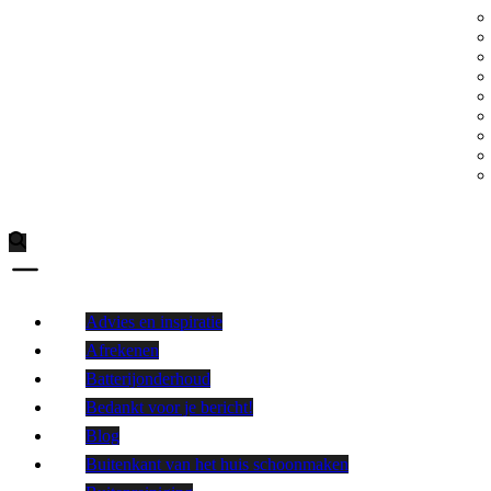
Advies en inspiratie
Afrekenen
Batterijonderhoud
Bedankt voor je bericht!
Blog
Buitenkant van het huis schoonmaken