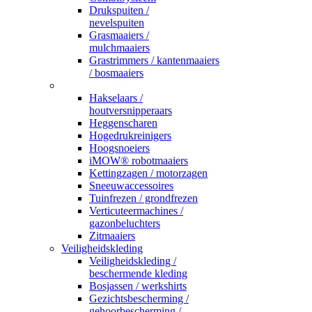
Drukspuiten /
nevelspuiten
Grasmaaiers /
mulchmaaiers
Grastrimmers / kantenmaaiers
/ bosmaaiers
_
Hakselaars /
houtversnipperaars
Heggenscharen
Hogedrukreinigers
Hoogsnoeiers
iMOW® robotmaaiers
Kettingzagen / motorzagen
Sneeuwaccessoires
Tuinfrezen / grondfrezen
Verticuteermachines /
gazonbeluchters
Zitmaaiers
Veiligheidskleding
Veiligheidskleding /
beschermende kleding
Bosjassen / werkshirts
Gezichtsbescherming /
gehoorbescherming /