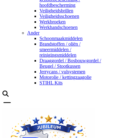
hoofdbescherming
Veiligheidsbrillen
Veiligheidsschoenen
Werkbroeken
Werkhandschoenen
Ander
Schoonmaakmiddelen
Brandstoffen / oliën /
smeermiddelen /
reinigingsmiddelen
Draaggordel / Bosbouwgordel /
Beugel / Stootkussen
Jerrycans / vulsystemen
Motorolie / kettingzaagolie
STIHL Kits