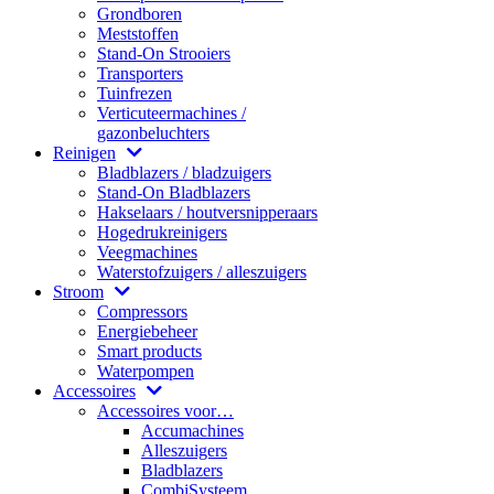
Grondboren
Meststoffen
Stand-On Strooiers
Transporters
Tuinfrezen
Verticuteermachines /
gazonbeluchters
Reinigen
Bladblazers / bladzuigers
Stand-On Bladblazers
Hakselaars / houtversnipperaars
Hogedrukreinigers
Veegmachines
Waterstofzuigers / alleszuigers
Stroom
Compressors
Energiebeheer
Smart products
Waterpompen
Accessoires
Accessoires voor…
Accumachines
Alleszuigers
Bladblazers
CombiSysteem