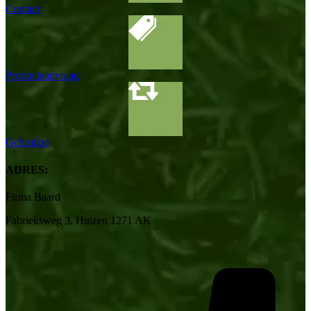
Contact
Productaanvraag
Gebruikte
ADRES:
Firma Baard
Fabrieksweg 3, Huizen 1271 AK