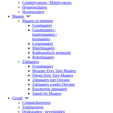
CombiSysteem / MultiSysteem
Heggenscharen
Hoogsnoeiers
Maaien
Maaien en trimmen
Grasmaaiers
Grastrimmers /
kantenmaaiers /
bosmaaiers
Loopmaaiers
Mulchmaaiers
Radiografisch gestuurde
Robotmaaiers
Zitmaaiers
Frontmaaiers
Benzine Zero Turn Maaiers
Diesel Zero Turn Maaiers
Zitmaaiers met Opvang
Zitmaaiers zonder Opvang
Ruwterrein zitmaaiers
Stand-On Maaiers
Grond
Compacttractoren
Tuintractoren
Drukspuiten / nevelspuiten