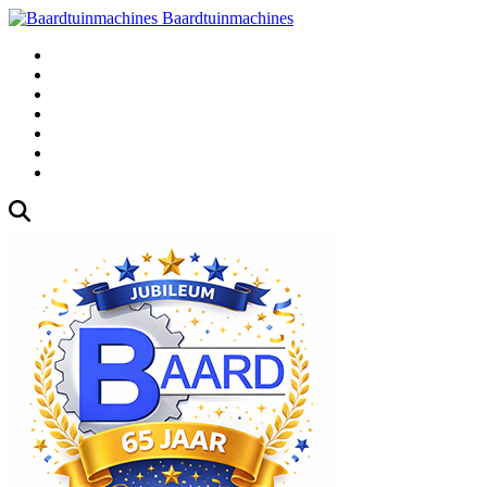
Baardtuinmachines
Fabrieksweg 3, 1271 AK Huizen
035-5235000
Gebruikte
Over Ons
Afspraak
Blog
Contact