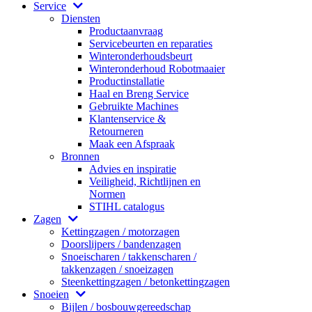
Service
Diensten
Productaanvraag
Servicebeurten en reparaties
Winteronderhoudsbeurt
Winteronderhoud Robotmaaier
Productinstallatie
Haal en Breng Service
Gebruikte Machines
Klantenservice &
Retourneren
Maak een Afspraak
Bronnen
Advies en inspiratie
Veiligheid, Richtlijnen en
Normen
STIHL catalogus
Zagen
Kettingzagen / motorzagen
Doorslijpers / bandenzagen
Snoeischaren / takkenscharen /
takkenzagen / snoeizagen
Steenkettingzagen / betonkettingzagen
Snoeien
Bijlen / bosbouwgereedschap