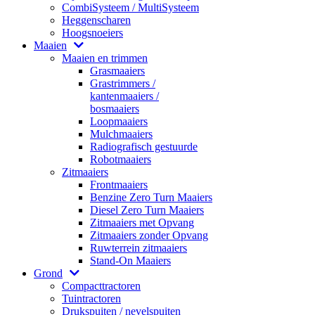
CombiSysteem / MultiSysteem
Heggenscharen
Hoogsnoeiers
Maaien
Maaien en trimmen
Grasmaaiers
Grastrimmers /
kantenmaaiers /
bosmaaiers
Loopmaaiers
Mulchmaaiers
Radiografisch gestuurde
Robotmaaiers
Zitmaaiers
Frontmaaiers
Benzine Zero Turn Maaiers
Diesel Zero Turn Maaiers
Zitmaaiers met Opvang
Zitmaaiers zonder Opvang
Ruwterrein zitmaaiers
Stand-On Maaiers
Grond
Compacttractoren
Tuintractoren
Drukspuiten / nevelspuiten