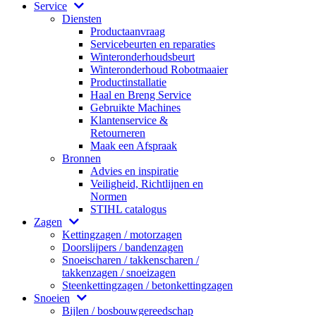
Service
Diensten
Productaanvraag
Servicebeurten en reparaties
Winteronderhoudsbeurt
Winteronderhoud Robotmaaier
Productinstallatie
Haal en Breng Service
Gebruikte Machines
Klantenservice &
Retourneren
Maak een Afspraak
Bronnen
Advies en inspiratie
Veiligheid, Richtlijnen en
Normen
STIHL catalogus
Zagen
Kettingzagen / motorzagen
Doorslijpers / bandenzagen
Snoeischaren / takkenscharen /
takkenzagen / snoeizagen
Steenkettingzagen / betonkettingzagen
Snoeien
Bijlen / bosbouwgereedschap