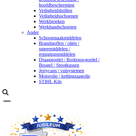
hoofdbescherming
Veiligheidsbrillen
Veiligheidsschoenen
Werkbroeken
Werkhandschoenen
Ander
Schoonmaakmiddelen
Brandstoffen / oliën /
smeermiddelen /
reinigingsmiddelen
Draaggordel / Bosbouwgordel /
Beugel / Stootkussen
Jerrycans / vulsystemen
Motorolie / kettingzaagolie
STIHL Kits