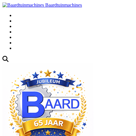
Baardtuinmachines
Fabrieksweg 3, 1271 AK Huizen
035-5235000
Gebruikte
Over Ons
Afspraak
Blog
Contact