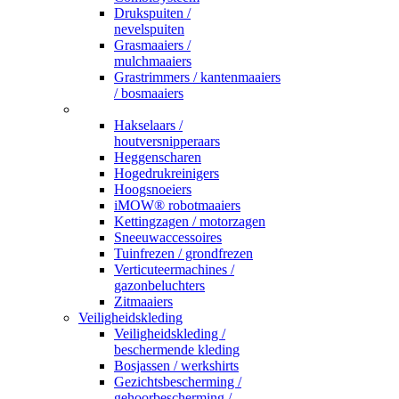
Drukspuiten /
nevelspuiten
Grasmaaiers /
mulchmaaiers
Grastrimmers / kantenmaaiers
/ bosmaaiers
_
Hakselaars /
houtversnipperaars
Heggenscharen
Hogedrukreinigers
Hoogsnoeiers
iMOW® robotmaaiers
Kettingzagen / motorzagen
Sneeuwaccessoires
Tuinfrezen / grondfrezen
Verticuteermachines /
gazonbeluchters
Zitmaaiers
Veiligheidskleding
Veiligheidskleding /
beschermende kleding
Bosjassen / werkshirts
Gezichtsbescherming /
gehoorbescherming /