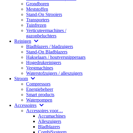
Grondboren
Meststoffen
Stand-On Strooiers
Transporters
Tuinfrezen
Verticuteermachines /
gazonbeluchters
Reinigen
Bladblazers / bladzuigers
Stand-On Bladblazers
Hakselaars / houtversnipperaars
Hogedrukreinigers
Veegmachines
Waterstofzuigers / alleszuigers
Stroom
Compressors
Energiebeheer
Smart products
Waterpompen
Accessoires
Accessoires voor…
Accumachines
Alleszuigers
Bladblazers
CombiSysteem